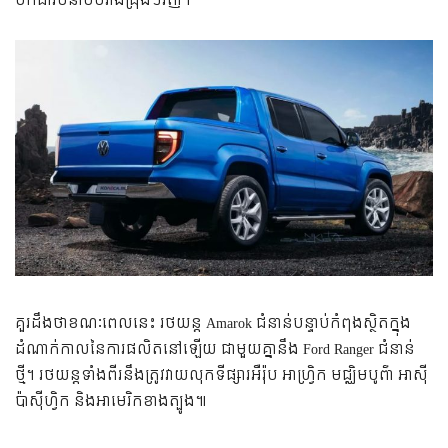
មក​ជា​រចនាបថ​រាង​ជ្រុងៗ​វិញ។
គួរ​ដឹង​ថា​ខណៈ​ពេល​នេះ រថយន្ត Amarok ជំនាន់​បន្ទាប់​កំពុង​ស្ថិត​ក្នុង​
ដំណាក់​កាល​នៃ​ការ​ផលិត​នៅ​ឡើយ ជា​មួយ​គ្នា​នឹង Ford Ranger ជំនាន់​
ថ្មី។ រថយន្ត​​ទាំង​ពីរ​នឹង​ត្រូវ​វាយ​លុក​ទីផ្សារ​អឺរ៉ុប អាហ្វ្រិក មជ្ឈិមបូព៌ា អាស៊ី​
ប៉ាស៊ីហ្វិក និង​អាមេរិក​ខាង​ត្បូង៕