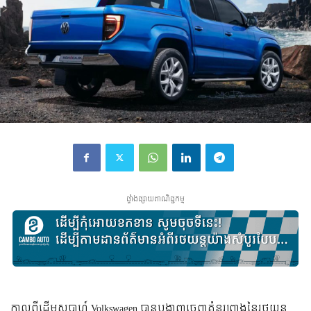
ផ្ទាំងផ្សាយពាណិជ្ជកម្ម
កាល​ពី​ដើម​សប្ដាហ៍​ Volkswagen បាន​បង្ហាញ​ចេញ​គំនូរព្រាង​នៃ​រថយន្ត​​