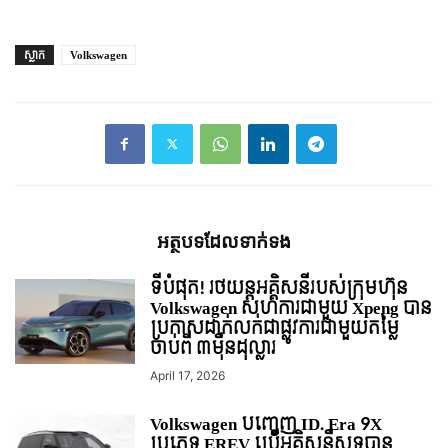
ស្លាក
Volkswagen
អត្ថបទ​ដែល​ទាក់ទង
ទីបំផុត! រថយន្ដអគ្គិសនីរបស់ក្រុមហ៊ុន
Volkswagen សហការជាមួយ Xpeng បាន
ប្រកាសដាក់លក់ជាផ្លូវការជាមួយតម្លៃ
ចាប់ពី ៣មុឺនដុល្លារ
April 17, 2026
Volkswagen បញ្ចេញ ID. Era 9X
ប្រភេទ EREV ប្រើអគ្គិសនីសុទ្ធបាន