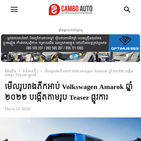
ផ្ទាំងផ្សាយពាណិជ្ជកម្ម
ទំព័រដើម
ព័ត៍មានថ្មីៗ
មើលរូបរាងភីកអាប់ Volkswagen Amarok ឆ្នាំ ២០២២ បង្កើត
តាមរូប Teaser ផ្លូវការ
មើលរូបរាងភីកអាប់ Volkswagen Amarok ឆ្នាំ
២០២២ បង្កើតតាមរូប Teaser ផ្លូវការ
March 21, 2020