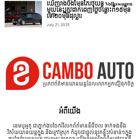
ឃើញរាងចឹងមែនតែរថយន្ដ Volkswagen
មួយនេះត្រូវ​ដាក់​ដេញថ្លៃ​ចន្លោះពី១៥មុឺន
ទៅ២០មុឺនដុល្លារ
July 21, 2025
អំពី​យើង
ខេមបូអូតូ ជាភ្នាក់ងារចែករំលែកព័ត៍មានឌីជីថល ទាក់ទងនឹង
វិស័យយានយន្តក្នុង និងក្រៅស្រុក ក៏ដូចជាផ្តល់នូវគន្លឹះសំខាន់ៗក្នុង