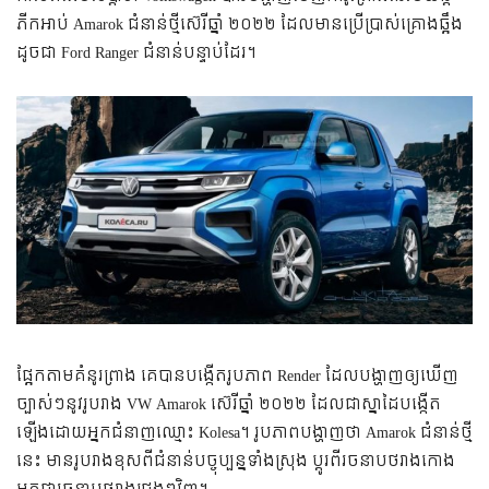
ភីកអាប់​ Amarok ជំនាន់​ថ្មី​ស៊េរី​ឆ្នាំ ២០២២ ដែល​មាន​ប្រើ​ប្រាស់​គ្រោង​ឆ្អឹង​
ដូច​ជា​ Ford Ranger ជំនាន់​បន្ទាប់​ដែរ។
ផ្អែក​តាម​​គំនូរព្រាង​ គេ​បាន​បង្កើត​រូបភាព​ Render ដែល​បង្ហាញ​ឲ្យ​ឃើញ​
ច្បាស់ៗ​នូវ​រូបរាង​ VW Amarok ស៊េរី​ឆ្នាំ ២០២២ ដែល​ជា​ស្នាដៃ​បង្កើត​
ឡើង​ដោយ​អ្នក​ជំនាញ​ឈ្មោះ Kolesa។ រូបភាព​បង្ហាញ​ថា​ Amarok ជំនាន់​ថ្មី​
នេះ មាន​រូបរាង​ខុស​ពី​ជំនាន់​បច្ចុប្បន្ន​ទាំង​ស្រុង​ ប្ដូរ​ពី​រចនាបថ​រាង​កោង