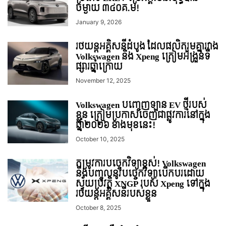
ចម្ងាយ ៣៤០គ.ម!
January 9, 2026
រថយន្តអគ្គិសនីដំបូង ដែលផលិតរួមគ្នារវាង
Volkswagen និង Xpeng ត្រៀមអង្រួនទី
ផ្សារឆ្នាំក្រោយ
November 12, 2025
Volkswagen បញ្ចេញឡាន EV ថ្មីរបស់
ខ្លួន ត្រៀមប្រកាសចេញជាផ្លូវការនៅក្នុង
ឆ្នាំ២០២៦ ខាងមុខនេះ!
October 10, 2025
តម្រូវការបច្ចេកវិទ្យាខ្ពស់! Volkswagen
នឹងបញ្ចូលនូវបច្ចេកវិទ្យាបើកបរដោយ
ស្វ័យប្រវត្តិ XNGP របស់ Xpeng ទៅក្នុង
រថយន្តអគ្គិសនីរបស់ខ្លួន
October 8, 2025