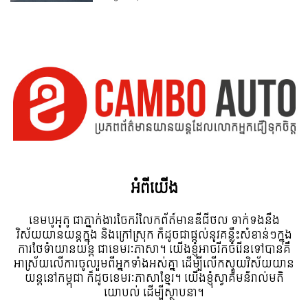
អំពី​យើង
ខេមបូអូតូ ជាភ្នាក់ងារចែករំលែកព័ត៍មានឌីជីថល ទាក់ទងនឹង
វិស័យយានយន្តក្នុង និងក្រៅស្រុក ក៏ដូចជាផ្តល់នូវគន្លឹះសំខាន់ៗក្នុង
ការថែទំាយានយន្ត ជាខេមរៈភាសា។ យើងខ្ញុំអាចរីកចំរើនទៅបានគឺ
អាស្រ័យលើការចូលរួមពីអ្នកទាំងអស់គ្នា ដើម្បីលើកស្ទួយវិស័យយាន
យន្តនៅកម្ពុជា ក៏ដូចខេមរៈភាសាខ្មែរ។ យើងខ្ញុំស្វាគមន៌រាល់មតិ
យោបល់ ដើម្បីស្ថាបនា។