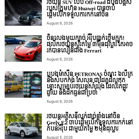
រថយន្ត SUV បែប Off-road ដំបូងបង្អស់
របស់ក្រុមហ៊ុន Huawei បានចាប់
ផ្តើមបើកទទួលការកក់នៅចិន
August 6, 2026
ចិនលេងមួយក្បាច់ អឺរ៉ុបធ្លាក់ថ្លើមក្តុក!
ផលិតរថយន្តស្ព័រតម្លៃ ៣ម៉ឺនដុល្លារ តែអាច
រត់បានលឿនជាង Ferrari
August 6, 2026
ប្រេងម៉ាស៊ីន PETRONAS ចំណុះ ៦លីត្រ
និងសំបកកង់ សៃលុន ជាដៃគូដ៏ល្អឥត
ខ្ចោះសម្រាប់រថយន្តសាំយ៉ុង ដែលរត់ផ្លូវ
ឆ្ងាយ និងដឹកធ្ងន់ជាប្រចាំ
August 6, 2026
រថយន្ដអគ្គិសនីលក់ដាច់ខ្លាំងនៅចិន
Geely E2 ចាប់ផ្តើមបើកទទួលការកក់នៅ
តំបន់អឺរ៉ុប ជាមួយតម្លៃ ២ម៉ឺនដុល្លារ
August 5, 2026