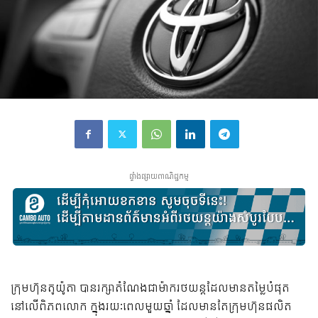
ផ្ទាំងផ្សាយពាណិជ្ជកម្ម
ក្រុមហ៊ុនតូយ៉ូតា បានរក្សាតំណែងជាម៉ាករថយន្តដែលមានតម្លៃបំផុត
នៅលើពិភពលោក ក្នុងរយៈពេលមួយឆ្នាំ ដែលមានតែក្រុមហ៊ុនផលិត