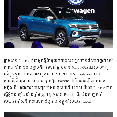
ក្រុមហ៊ុន Porsche គឺជាអ្នកថ្មីតែមួយគត់ដែលទទួលបានចំណាត់ថ្នាក់ខ្ពស់
ជាងគេទាំង ១០ បន្ទាប់ពីការទម្លាក់ក្រុមហ៊ុន Maruti-Suzuki របស់ឥណ្ឌា
ដើម្បីទទួលបានចំណាត់ថ្នាក់លេខ ១០ ។ លោក Staplehurst បាន
សរសើរពីយុទ្ធសាស្រ្តរបស់ក្រុមហ៊ុន Porsche ជាពិសេសជុំវិញរថយន្ត
អគ្គិសនី។ វាជាការឈានចូលថ្មីមួយគួរឱ្យរំភើប ដែលយីហោ Porsche បាន
ធ្វើអ្វីៗជាច្រើនយ៉ាងត្រឹមត្រូវ។ ក្រុមហ៊ុន Porsche ជិតនឹងចេញលក់
រថយន្តអគ្គិសនីពេញលេញដំបូងរបស់ខ្លួនគឺរថយន្ត Taycan ។