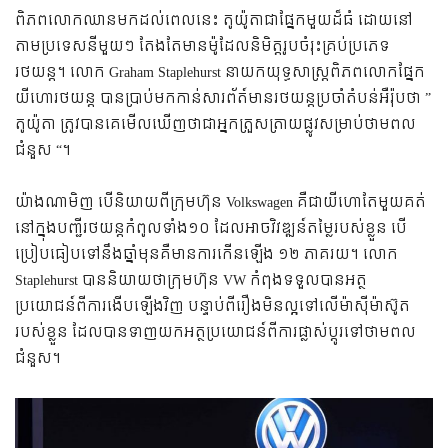
ពិភពលោកឈានមកដល់ពេលនេះ តូយ៉ូតាជាផ្នែកមួយដ៏ធំ ដោយនៅ
តាមប្រទេសនីមួយៗ តែងតែមានម៉ូដែលនិមិត្តរូបចំរុះគ្រប់ប្រភេទ
រថយន្ត។ លោក Graham Staplehurst នាយកយុទ្ធសាស្រ្តពិភពលោកផ្នែក
យីហោរថយន្ត បានប្រាប់មកកាន់សារព័ត៍មានរថយន្តប្រចាំតំបន់អឺរ៉ុបថា ”
តូយ៉ូតា ត្រូវបានគេមើលឃើញថាជាអ្នកត្រួសត្រាយផ្លូវសម្រាប់ថាមពល
ជំនួស “។
យ៉ាងណាមិញ បើនិយាយពីក្រុមហ៊ុន Volkswagen គឺជាយីហោតែមួយគត់
នៅក្នុងបញ្ជីរថយន្តកំពូលទាំង១០ ដែលអាចវិវឌ្ឍន៍តម្លៃរបស់ខ្លួន បើ
ប្រៀបធៀបទៅនឹងឆ្នាំមុនគឺមានការកើនឡើង ១២ ភាគរយ។ លោក
Staplehurst បាននិយាយថាក្រុមហ៊ុន VW កំពុងទទួលបានអត្ថ
ប្រយោជន៍ពីការងើបឡើងវិញ បន្ទាប់ពីរឿងមិនល្អទៅលើម៉ាសុីម៉ាស៊ូត
របស់ខ្លួន ដែលបានទាញយកអត្ថប្រយោជន៍ពីការផ្លាស់ប្តូរទៅថាមពល
ជំនួស។