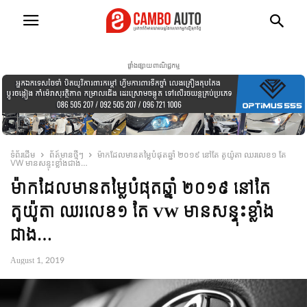
ផ្ទាំងផ្សាយពាណិជ្ជកម្ម
ទំព័រដើម
ព័ត៍មានថ្មីៗ
ម៉ាកដែលមានតម្លៃបំផុតឆ្នាំ ២០១៩ នៅតែ តូយ៉ូតា ឈរលេខ១ តែ
VW មានសន្ទុះខ្លាំងជាង…
ម៉ាកដែលមានតម្លៃបំផុតឆ្នាំ ២០១៩ នៅតែ
តូយ៉ូតា ឈរលេខ១ តែ VW មានសន្ទុះខ្លាំង
ជាង…
August 1, 2019