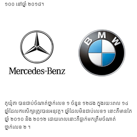
១០០ នៅឆ្នាំ ២០១៨។
តូយ៉ូតា បានជាប់ចំណាត់ថ្នាក់លេខ ១ ចំនួន ១២ដង ក្នុងរយៈពេល ១៤
ឆ្នាំដែលការសិក្សាត្រូវបានអនុវត្ត។ ឆ្នាំដែលមិនជាប់លេខ១ នោះគឺមានតែ
ឆ្នាំ ២០១០ និង ២០១២ ដោយពេលនោះគឺធ្លាក់មកត្រឹមចំណាត់
ថ្នាក់លេខ ២ ។