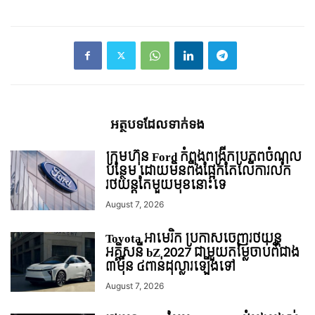
អត្ថបទ​ដែល​ទាក់ទង
ក្រុមហ៊ុន Ford កំពុងពង្រីកប្រភពចំណូល
បន្ថែម ដោយមិនពឹងផ្អែកតែលើការលក់
រថយន្ដតែមួយមុខនោះទេ
August 7, 2026
Toyota អាមេរិក ប្រកាសចេញរថយន្ត
អគ្គិសនី bZ 2027 ជាមួយតម្លៃចាប់ពីជាង
៣ម៉ឺន ៤ពាន់ដុល្លារឡើងទៅ
August 7, 2026