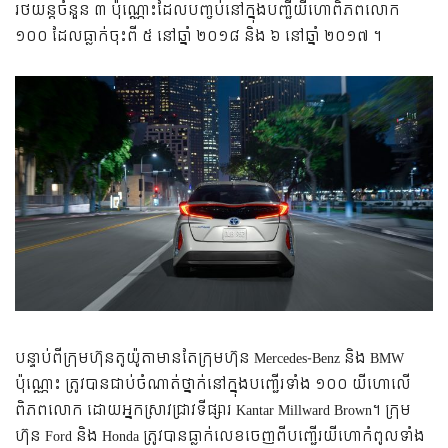
រថយន្តចំនួន ៣ ប៉ុណ្ណោះដែលបញ្ចប់នៅក្នុងបញ្ជីយីហោពិភពលោក
១០០ ដែលធ្លាក់ចុះពី ៥ នៅឆ្នាំ ២០១៨ និង ៦ នៅឆ្នាំ ២០១៧ ។
បន្ទាប់ពីក្រុមហ៊ុនតូយ៉ូតាមានតែក្រុមហ៊ុន Mercedes-Benz និង BMW
ប៉ុណ្ណោះ ត្រូវបានជាប់ចំណាត់ថ្នាក់នៅក្នុងបញ្ជើរទាំង ១០០ យីហោលើ
ពិភពលោក ដោយអ្នកស្រាវជ្រាវទីផ្សារ Kantar Millward Brown។ ក្រុម
ហ៊ុន Ford និង Honda ត្រូវបានធ្លាក់លេខចេញពីបញ្ជើរយីហោកំពូលទាំង