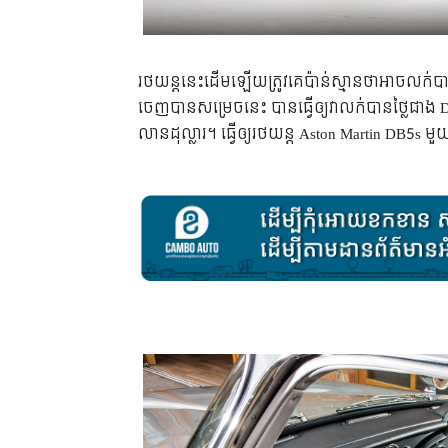
រថយន្ត​នេះ​ដើម​ឡើយ​ត្រូវ​គេ​ប៉ាន់​ស្មាន​ថា​អាច​លក់​ប
ចេញ​បាន​សម្រេច​នេះ បាន​ធ្វើ​ឲ្យ​វា​លក់​បាន​ថ្លៃ​ជ
លាន​ដុល្លារ។ ធ្វើ​ឲ្យ​រថយន្ត​ Aston Martin DB5s មួ