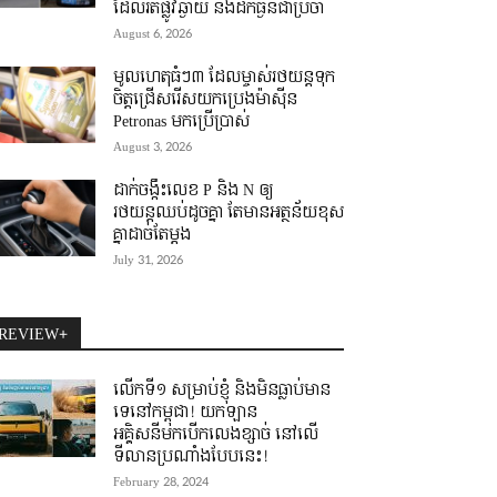
ដែលរត់ផ្លូវឆ្ងាយ និងដឹកធ្ងន់ជាប្រចាំ
August 6, 2026
មូលហេតុធំៗ៣ ដែលម្ចាស់រថយន្តទុក
ចិត្តជ្រើសរើសយកប្រេងម៉ាស៊ីន
Petronas មកប្រើប្រាស់
August 3, 2026
ដាក់ចង្កឹះលេខ P និង N ឲ្យ
រថយន្តឈប់ដូចគ្នា តែមានអត្ថន័យខុស
គ្នាដាច់តែម្តង
July 31, 2026
REVIEW+
លើកទី១ សម្រាប់ខ្ញុំ និងមិនធ្លាប់មាន
ទេនៅកម្ពុជា! យកឡាន
អគ្គិសនីមកបើកលេងខ្សាច់ នៅលើ
ទីលានប្រណាំងបែបនេះ!
February 28, 2024