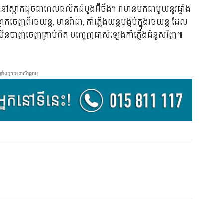
ស្អាត​ដូច​ជា​ពេល​ផលិត​ដំបូង​អ៊ីចឹង។ វា​មាន​មក​ជា​មួយ​នូវផ្ទាំង
ទាត​ចេញ​ពី​រថយន្ត, មាន​រ៉ាដា, កាំភ្លើងយន្ត​បង្កប់​ក្នុង​រថយន្ត ដែល​
ណោះ​មិន​បាញ់​ចេញ​គ្រាប់​ពិត បញ្ចេញ​ជា​សំឡេង​កាំភ្លើង​ជំនួស​វិញ៕
ផ្ទាំងផ្សាយពាណិជ្ជកម្ម