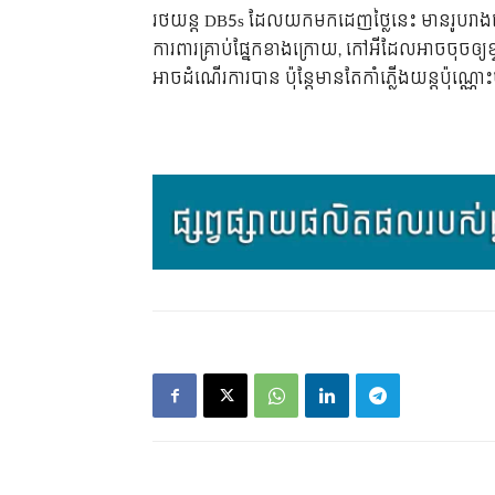
រថយន្ត​ DB5s ដែល​យក​មក​ដេញ​ថ្លៃ​នេះ មាន​រូបរាង​នៅ​
ការពារ​គ្រាប់​ផ្នែក​ខាង​ក្រោយ, កៅអី​ដែល​អាច​ចុច​ឲ្យ​ខ្
អាច​ដំណើរ​ការ​បាន​ ប៉ុន្តែ​មាន​តែ​កាំភ្លើង​យន្ត​ប៉ុណ្