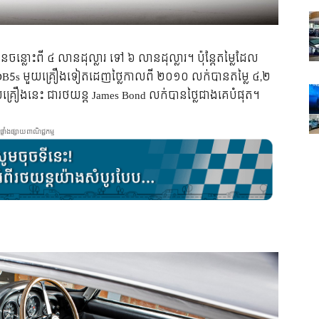
ាន​ចន្លោះ​ពី ៤ លានដុល្លារ ទៅ ៦ លាន​ដុល្លារ។ ប៉ុន្តែ​តម្លៃ​ដែល​
ាង​ DB5s មួយ​គ្រឿង​ទៀត​ដេញ​ថ្លៃ​កាល​ពី ២០១០ លក់​បាន​តម្លៃ ៤,២
យ​គ្រឿង​នេះ ជា​រថយន្ត​ James Bond លក់​បាន​​ថ្លៃ​ជាង​គេ​បំផុត។
ផ្ទាំងផ្សាយពាណិជ្ជកម្ម