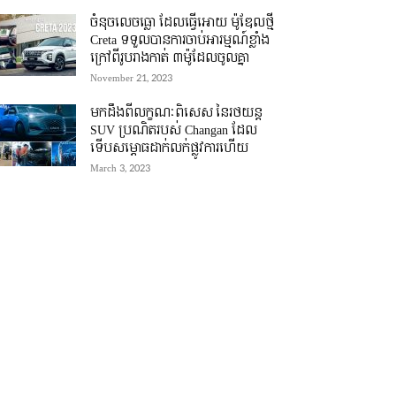
ចំនុចលេចធ្លោ ដែលធ្វើអោយ ម៉ូឌែលថ្មី
Creta ទទួលបានការចាប់អារម្មណ៍ខ្លាំង
ក្រៅពីរូបរាងកាត់ ៣ម៉ូដែលចូលគ្នា
November 21, 2023
មកដឹងពីលក្ខណៈពិសេស នៃរថយន្ត
SUV ប្រណិតរបស់ Changan ដែល
ទើបសម្ភោធដាក់លក់ផ្លូវការហើយ
March 3, 2023