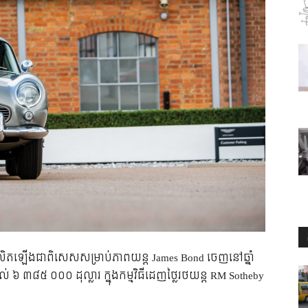
ិត​ឡើង​ជា​ពិសេស​សម្រាប់​ភាពយន្ត​ James Bond ចេញ​នៅ​ឆ្នាំ
់​ ៦ ៣៨៥ ០០០ ដុល្លារ ក្នុង​កម្មវិធី​ដេញ​ថ្លៃ​រថយន្ត RM Sotheby