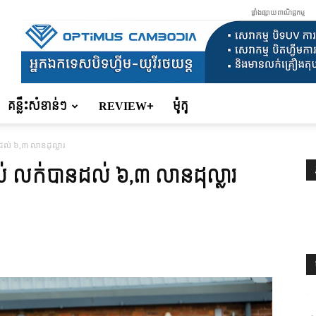
ផ្ទាំងផ្សាយពាណិជ្ជកម្ម
គន្លឹះសំខាន់ៗ
REVIEW+
ម៉ូតូ
ដល់ ៦,៣ លានដុល្លារ
ាស់ លក់បានដល់ ៦,៣ លានដុល្លារ