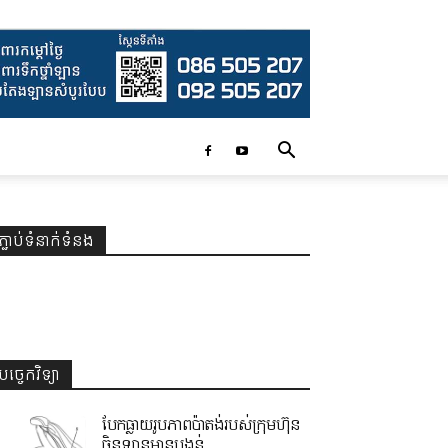
ភ្ជាប់ទំនាក់ទំនង
បច្ចេកវិទ្យា
បែកធ្លាយរូបភាពប៉ាតង់របស់ក្រុមហ៊ុន
ចិនឡានមានបង្គន់