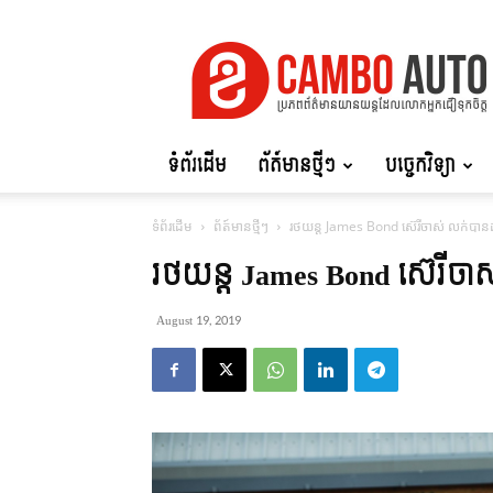
Cambo
Auto
ទំព័រដើម
ព័ត៍មានថ្មីៗ
បច្ចេកវិទ្យា
ទំព័រដើម
ព័ត៍មានថ្មីៗ
រថយន្ត James Bond ស៊េរីចាស់ លក់បាន
រថយន្ត James Bond ស៊េរីច
August 19, 2019