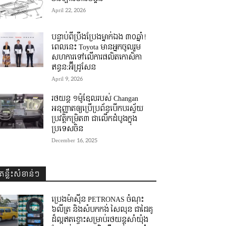
April 22, 2026
បន្ទាប់ពីប្រឹងប្រែងម្នាក់ឯង ៣០ឆ្នាំ! ​
ពេលនេះ Toyota មានអ្នកចូលរួម
សហការទៅលើការផលិតកោសិកា
ឥន្ធន:អ៊ីដ្រូសែន
April 9, 2026
រថយន្ត ១ម៉ូឌែលរបស់ Changan
អនុញ្ញាតឲ្យប្រើប្រព័ន្ធបើកបរស្វ័យ
ប្រវត្តិកម្រិត៣ ជាលើកដំបូងក្នុង
ប្រទេសចិន
December 16, 2025
គន្លឹះសំខាន់ៗ
ប្រេងម៉ាស៊ីន PETRONAS ចំណុះ
៦លីត្រ និងសំបកកង់ សៃលុន ជាដៃគូ
ដ៏ល្អឥតខ្ចោះសម្រាប់រថយន្តសាំយ៉ុង