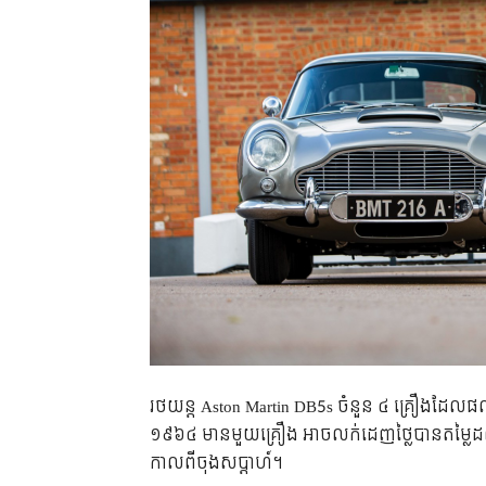
រថយន្ត​ Aston Martin DB5s ចំនួន ៤ គ្រឿង​ដែល​ផល
១៩៦៤ មាន​មួយ​គ្រឿង​ អាច​លក់​ដេញ​ថ្លៃ​បាន​តម្លៃ​ដល
កាល​ពី​ចុង​សប្ដាហ៍។