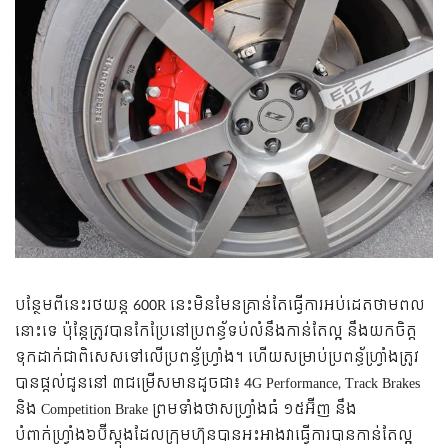
បន្ថែមពីនេះរថយន្ត 600R នេះមិនមែនគ្រាន់តែធ្វើការអប់ដេតថាមពល
នោះទេ ប៉ុន្តែ​ត្រូវបានកែប្រែនៅ​ប្រពន្ធ័ទប់លំនឹងកាន់តែល្អ នឹង​​យក​ចិត្ត
ទុកដាក់ជា​ពិសេស​ទៅ​លើ​ប្រពន្ធ័​ហ្វ្រាំង។ ហើយសម្រាប់ប្រពន្ធ័ហ្វ្រាំង​ត្រូវ
បានផ្តល់​ជូន​នៅ​​ ៣​ជម្រើសមានដូចជា៖ 4G Performance, Track Brakes
និង Competition Brake ព្រមទាំង​ថាសហ្វ្រាំង​ធំ ១៥អ៊ីញ នឹង
បំពាក់ហ្វ្រាំង៦​ប៊ីស្តុង​ដែល​ក្រុម​ហ៊ុន​បាន​អះអាង​វា​ធ្វើការបានកាន់​តែ​ល្អ