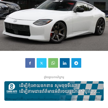
ផ្ទាំងផ្សាយពាណិជ្ជកម្ម