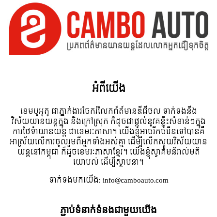
អំពី​យើង
ខេមបូអូតូ ជាភ្នាក់ងារចែករំលែកព័ត៍មានឌីជីថល ទាក់ទងនឹង
វិស័យយានយន្តក្នុង និងក្រៅស្រុក ក៏ដូចជាផ្តល់នូវគន្លឹះសំខាន់ៗក្នុង
ការថែទំាយានយន្ត ជាខេមរៈភាសា។ យើងខ្ញុំអាចរីកចំរើនទៅបានគឺ
អាស្រ័យលើការចូលរួមពីអ្នកទាំងអស់គ្នា ដើម្បីលើកស្ទួយវិស័យយាន
យន្តនៅកម្ពុជា ក៏ដូចខេមរៈភាសាខ្មែរ។ យើងខ្ញុំស្វាគមន៌រាល់មតិ
យោបល់ ដើម្បីស្ថាបនា។
ទាក់ទង​មក​យើង:
info@camboauto.com
ភ្ជាប់ទំនាក់ទំនងជាមួយយើង