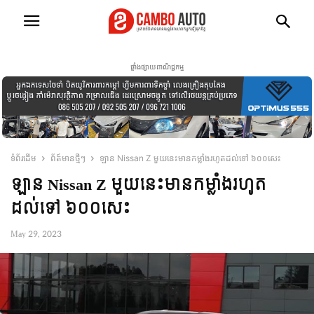
ផ្ទាំងផ្សាយពាណិជ្ជកម្ម
ទំព័រដើម
ព័ត៍មានថ្មីៗ
ឡាន Nissan Z មួយនេះមានកម្លាំងរហូតដល់ទៅ ៦០០សេះ
ឡាន Nissan Z មួយនេះមានកម្លាំងរហូត
ដល់ទៅ ៦០០សេះ
May 29, 2023