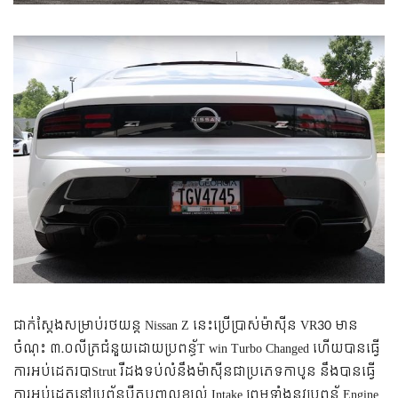
ជាក់ស្តែងសម្រាប់រថយន្ត Nissan Z នេះប្រើប្រាស់ម៉ាស៊ីន VR30 មាន
ចំណុះ ៣.០លីត្រជំនួយ​ដោ​យ​ប្រពន្ធ័​T win Turbo Changed ហើយបានធ្វើ
ការអប់ដេតរបាStrut ​រឺដងទប់លំនឹងម៉ាស៊ីន​ជាប្រភេទ​កាបូន នឹង​បាន​ធ្វើ​
ការ​អប់ដេតនៅប្រព័ន្ធបឺតបញ្ចូលខ្យល់ Intake ព្រមទាំងនូវ​ប្រពន្ធ័ Engine