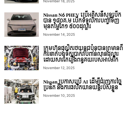
November 18, 2025
Nissan N6 PHEV ប្រើអគ្គិសនីសុទ្ធបើក
បាន ១៨០គ.ម បើកទទួលការបញ្ជាទិញ
មុនតម្លៃតែ១ ៥០០ដុល្លារ
November 14, 2025
ក្រុមហ៊ុនផលិតរថយន្តជប៉ុនបានព្រមានពី
ការខាតបង់ទឹកប្រាក់រាប់ពាន់លានដុល្លារ
ដោយសារតែរឿងពន្ធគយរបស់អាមេរិក
November 12, 2025
Nissan ប្រកាសប្រើ AI ដើម្បីជំរុញការច្នៃ
ប្រឌិត និងការផលិតយានយន្តរបស់ខ្លួន
November 10, 2025