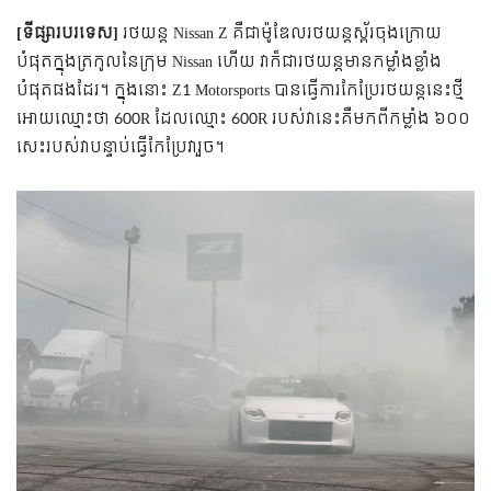
[
ទីផ្សារបរទេស
]
​
រថយន្ត Nissan Z គឺជា​ម៉ូឌែលរថយន្តស្ព័រ​ចុងក្រោយ​
បំផុត​ក្នុង​ត្រកូលនៃក្រុម ​Nissan ហើយ វាក៏ជារថយន្តមានកម្លាំងខ្លាំង
បំផុតផងដែរ។ ក្នុងនោះ Z1 Motorsports បានធ្វើការកែប្រែរថយន្តនេះថ្មី
អោយឈ្មោះថា 600R ដែលឈ្មោះ 600R របស់វានេះគឺមកពីកម្លាំង ៦០០​
សេះរបស់វាបន្ទាប់ធ្វើកែប្រែវារួច។