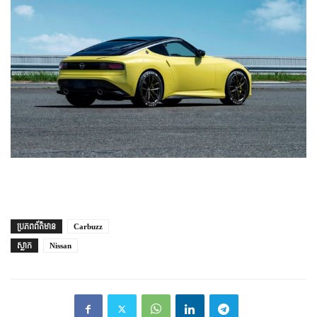
ប្រភព​ព័ត៌មាន
Carbuzz
ស្លាក
Nissan