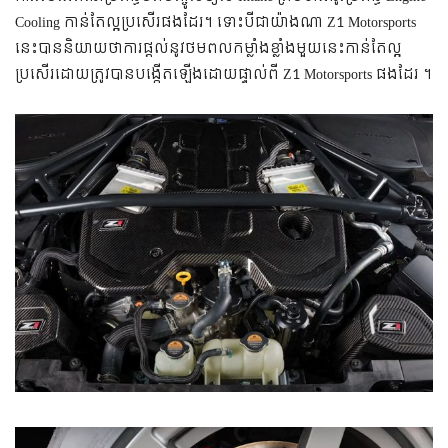
Cooling កាន់តែ​​ល្អប្រសើរផងដែរ។ ទោះបីជាយ៉ាងណា Z1 Motorsports ​
នេះ​បាន​និយាយថា​ការផ្តល់​នូវ​ថមពល​​​កម្លាំងខ្លាំងមួយនេះ​កាន់តែ​ល្អ​
ប្រសើរ​​ដោយ​​ត្រូវបាន​បង្កើត​ឡើង​ដោយផ្ទាល់ពី Z1 Motorsports ផងដែរ ។