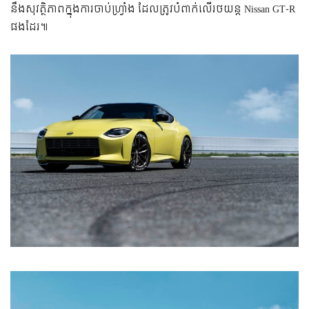
នឹងសុវត្ថិភាព​ក្នុង​ការចាប់ហ្វ្រាំង ដែលត្រូវបំពាក់លើ​រថយន្ត Nissan GT-R
ផងដែរ៕