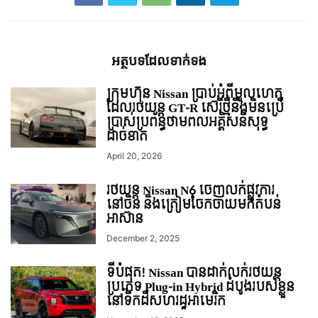
អត្ថបទ​ដែល​ទាក់ទង
ក្រុមហ៊ុន Nissan ប្រាប់អំពីមូលហេតុ
ដែលរថយន្ដ GT-R ស៊េរីថ្មីនឹងមិនប្រើ
ប្រាស់ប្រព័ន្ធថាមពលអគ្គិសនីសុទ្ធ
ដាច់ខាត
April 20, 2026
រថយន្ត Nissan N6 ចេញលក់ផ្លូវការ
នៅចិន និងត្រៀមចែកចាយមកតំបន់
អាស៊ាន
December 2, 2025
ទីបំផុត! Nissan បានដាក់លក់រថយន្ដ
ប្រភេទ Plug-in Hybrid ដំបូង​របស់​ខ្លួន​
នៅទឹកដីសហរដ្ឋអាេមរិក