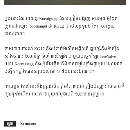
ក្នុងនោះដែរ រថយន្ត Koenigsegg ដែលត្រៀមបង្ហាញ មានមួយម៉ូដែល
ត្រូវហៅឈ្មោះ (codename) ថា KG12 ជារថយន្តទ្វារ២ តែអាចអង្គុយ
បាន៤នាក់។
តាមរបាយការណ៍ KG12 នឹងបំពាក់ម៉ាស៊ីនអគ្គិសនី គួបផ្សំនឹងម៉ាស៊ីន
សាំងចំណុះ ២,០លីត្រ ទំហំ ៣ស៊ីឡាំង ជាមួយបច្ចេកវិទ្យា FreeValve
របស់ Koenigsegg និង ម៉ូទ័រអគ្គិសនីដ៏មានកម្លាំងខ្លាំងក្លាមួយ ដែលអាច
បង្កើតកម្លាំងបានសរុបដល់ទៅ ១ ៥០០សេះឯណោះ។
រថយន្តខាងលើនេះនឹងត្រូវផលិតត្រឹមតែ ៣០០គ្រឿងប៉ុណ្ណោះ សម្រាប់ទី
ផ្សារទូទាំងពិភពលោក ជាមួយតម្លៃចាប់ពី ១,៥លានដុល្លារ៕
ស្លាក
Koenigsegg