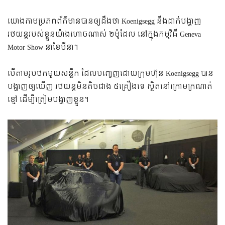
យោងតាមប្រភពព័ត៌មានបានឲ្យដឹងថា Koenigsegg នឹងដាក់បង្ហាញ
រថយន្តរបស់ខ្លួនយ៉ាងហោចណាស់ ២ម៉ូដែល នៅក្នុងកម្មវិធី Geneva
Motor Show នាខែមីនា។
បើតាមរូបថតមួយសន្លឹក ដែលបញ្ចេញដោយក្រុមហ៊ុន Koenigsegg បាន
បង្ហាញឲ្យឃើញ រថយន្តមិនតិចជាង ៥គ្រឿងទេ ស្ថិតនៅក្រោមក្រណាត់
ខ្មៅ ដើម្បីត្រៀមបង្ហាញខ្លួន។