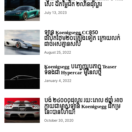
សេះ ឯតម្លៃជិត ២លានដុល្លារ
July 13, 2023
ឡាន Koenigsegg CC850
ផលិតថែម២០គ្រឿងទៀត ក្រោយលក់
ដាច់អស់គ្មានសល់
August 25, 2022
Koenigsegg បញ្ចេញរូបភាព Teaser
ទំនងជា Hypercar ម៉ូឌែលថ្មី
January 4, 2022
បង់ ២៤០០០ដុល្លារ រយៈពេល ៥ឆ្នាំ អាច
ក្លាយជាម្ចាស់ឡាន Koenigsegg ដ៏កម្រ
នេះបានហើយ!
October 30, 2020