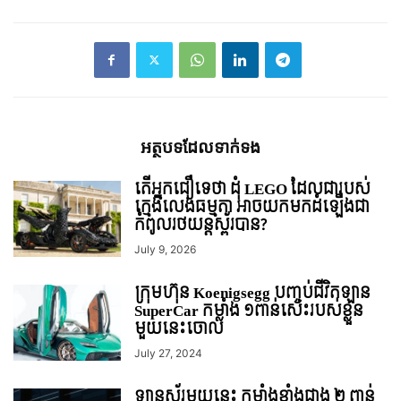
អត្ថបទ​ដែល​ទាក់ទង
តើអ្នកជឿទេថា ដុំ LEGO ដែលជារបស់
ក្មេងលេងធម្មតា អាចយកមកដំឡើងជា
កំពូលរថយន្តស្ព័របាន?
July 9, 2026
ក្រុមហ៊ុន Koenigsegg បញ្ចប់ជីវិតឡាន
SuperCar កម្លាំង ១ពាន់សេះរបស់ខ្លួន
មួយនេះចោល
July 27, 2024
ឡានស្ព័រមួយនេះ កម្លាំងខ្លាំងជាង ២ ពាន់