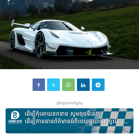
ផ្ទាំងផ្សាយពាណិជ្ជកម្ម