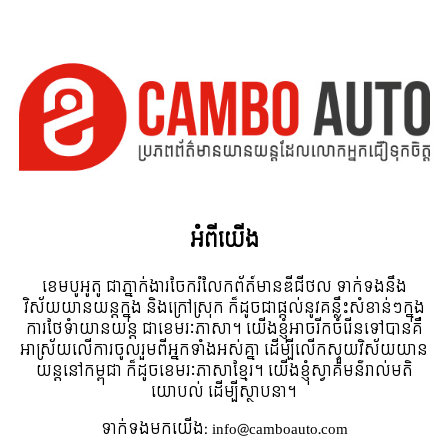
អំពី​យើង
ខេមបូអូតូ ជាភ្នាក់ងារចែករំលែកព័ត៍មានឌីជីថល ទាក់ទងនឹង
វិស័យយានយន្តក្នុង និងក្រៅស្រុក ក៏ដូចជាផ្តល់នូវគន្លឹះសំខាន់ៗក្នុង
ការថែទំាយានយន្ត ជាខេមរៈភាសា។ យើងខ្ញុំអាចរីកចំរើនទៅបានគឺ
អាស្រ័យលើការចូលរួមពីអ្នកទាំងអស់គ្នា ដើម្បីលើកស្ទួយវិស័យយាន
យន្តនៅកម្ពុជា ក៏ដូចខេមរៈភាសាខ្មែរ។ យើងខ្ញុំស្វាគមន៌រាល់មតិ
យោបល់ ដើម្បីស្ថាបនា។
ទាក់ទង​មក​យើង:
info@camboauto.com