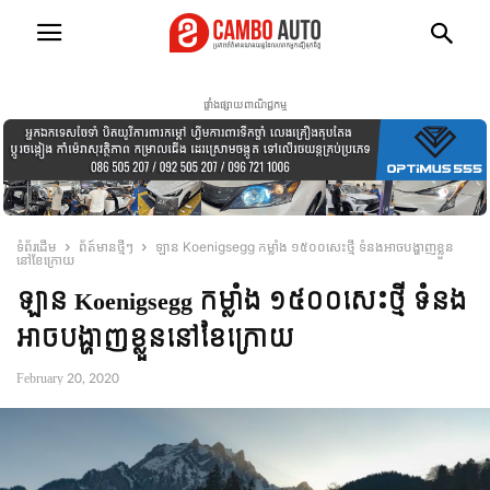
ផ្ទាំងផ្សាយពាណិជ្ជកម្ម
ទំព័រដើម
ព័ត៍មានថ្មីៗ
ឡាន Koenigsegg កម្លាំង ១៥០០សេះថ្មី ទំនងអាចបង្ហាញខ្លួន
នៅខែក្រោយ
ឡាន Koenigsegg កម្លាំង ១៥០០សេះថ្មី ទំនង
អាចបង្ហាញខ្លួននៅខែក្រោយ
February 20, 2020