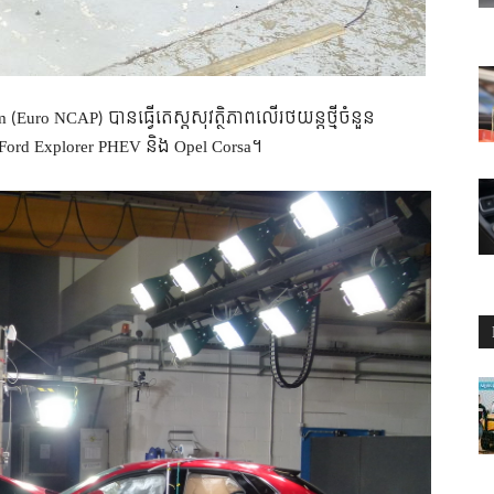
 (Euro NCAP) បានធ្វើតេស្តសុវត្ថិភាពលើរថយន្តថ្មីចំនួន
Ford Explorer PHEV និង Opel Corsa។