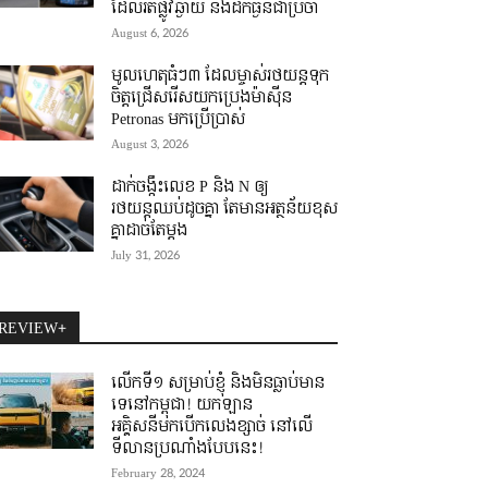
ដែលរត់ផ្លូវឆ្ងាយ និងដឹកធ្ងន់ជាប្រចាំ
August 6, 2026
មូលហេតុធំៗ៣ ដែលម្ចាស់រថយន្តទុក
ចិត្តជ្រើសរើសយកប្រេងម៉ាស៊ីន
Petronas មកប្រើប្រាស់
August 3, 2026
ដាក់ចង្កឹះលេខ P និង N ឲ្យ
រថយន្តឈប់ដូចគ្នា តែមានអត្ថន័យខុស
គ្នាដាច់តែម្តង
July 31, 2026
REVIEW+
លើកទី១ សម្រាប់ខ្ញុំ និងមិនធ្លាប់មាន
ទេនៅកម្ពុជា! យកឡាន
អគ្គិសនីមកបើកលេងខ្សាច់ នៅលើ
ទីលានប្រណាំងបែបនេះ!
February 28, 2024