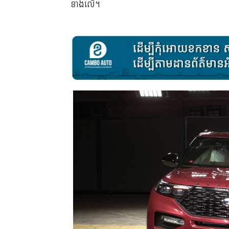
ខាងលើ។