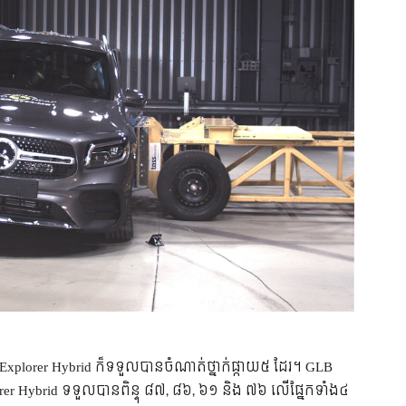
 Explorer Hybrid ក៏ទទួលបានចំណាត់ថ្នាក់ផ្កាយ៥ ដែរ។ GLB
er Hybrid ទទួលបានពិន្ទុ ៨៧, ៨៦, ៦១ និង ៧៦ លើផ្នែកទាំង៤