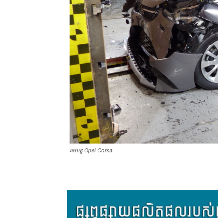
រថយន្ត Opel Corsa