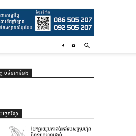
ភ្ជាប់ទំនាក់ទំនង
បច្ចេកវិទ្យា
បែកធ្លាយរូបភាពប៉ាតង់របស់ក្រុមហ៊ុន
ចិនឡានមានបង្គន់