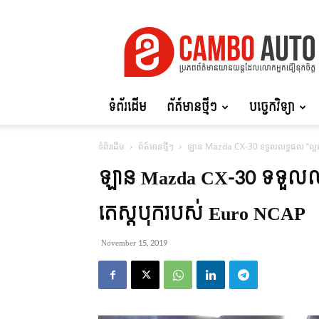
Cambo
Auto
ទំព័រដើម
ព័ត៍មានថ្មីៗ
បច្ចេកវិទ្យា
ទំព័រដើម
ព័ត៍មានថ្មីៗ
ឡាន Mazda CX-30 ទទួលលទ្ធផល “ល្អឥតខ
ឡាន Mazda CX-30 ទទួលលទ្ធ
តេស្តបុករបស់ Euro NCAP
November 15, 2019