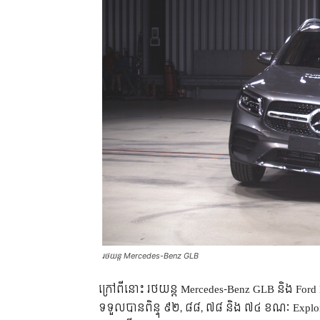
រថយន្ត Mercedes-Benz GLB
ក្រៅពីនោះ រថយន្ត Mercedes-Benz GLB និង Ford
ទទួលបានពិន្ទុ ៩២, ៨៨, ៧៨ និង ៧៤ ខណៈ Explor