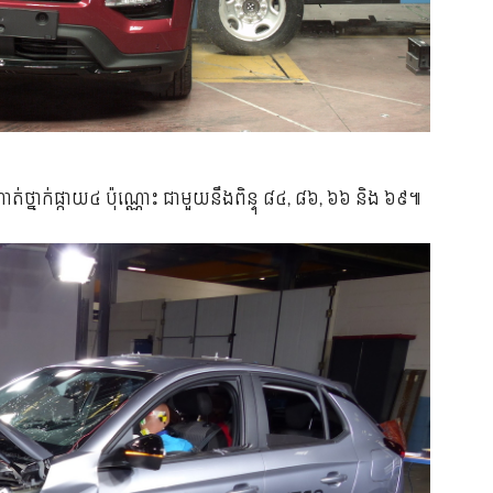
ថ្នាក់ផ្កាយ៤ ប៉ុណ្ណោះ ជាមួយនឹងពិន្ទុ ៨៤, ៨៦, ៦៦ និង ៦៩៕