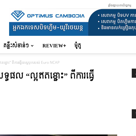
ផ្ទាំងផ្សាយពាណិជ្ជកម្ម
គន្លឹះសំខាន់ៗ
REVIEW+
ម៉ូតូ
្ជោះ” ពីការធ្វើតេស្តបុករបស់ Euro NCAP
ផល “ល្អឥតខ្ជោះ” ពីការធ្វើ