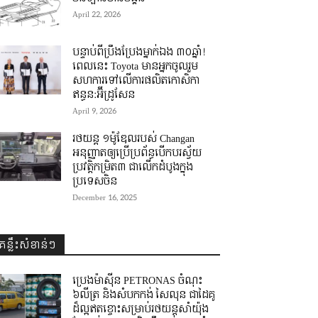
April 22, 2026
បន្ទាប់ពីប្រឹងប្រែងម្នាក់ឯង ៣០ឆ្នាំ! ​
ពេលនេះ Toyota មានអ្នកចូលរួម
សហការទៅលើការផលិតកោសិកា
ឥន្ធន:អ៊ីដ្រូសែន
April 9, 2026
រថយន្ត ១ម៉ូឌែលរបស់ Changan
អនុញ្ញាតឲ្យប្រើប្រព័ន្ធបើកបរស្វ័យ
ប្រវត្តិកម្រិត៣ ជាលើកដំបូងក្នុង
ប្រទេសចិន
December 16, 2025
គន្លឹះសំខាន់ៗ
ប្រេងម៉ាស៊ីន PETRONAS ចំណុះ
៦លីត្រ និងសំបកកង់ សៃលុន ជាដៃគូ
ដ៏ល្អឥតខ្ចោះសម្រាប់រថយន្តសាំយ៉ុង