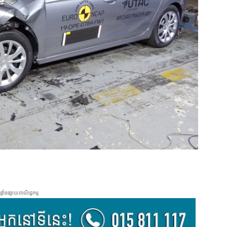
ផ្ទាំងផ្សាយពាណិជ្ជកម្ម