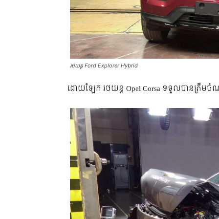
រថយន្ត Ford Explorer Hybrid
ដោយឡែក រថយន្ត Opel Corsa ទទួលបានត្រឹមចំណាត់