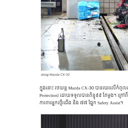
រថយន្ត Mazda CX-30
ក្នុងនោះ រថយន្ត Mazda CX-30 បានឈរលើកំពូលតា
Protection) ដោយទទួលបានពិន្ទុ៩៩ តែម្តង។ ក្រៅពី
ការពារអ្នកថ្មើរជើង និង ៧៧ ផ្នែក Safety Assist។