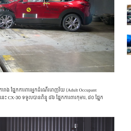
រាង ផ្នែកការពារអ្នកដំណើរពេញវ័យ (Adult Occupant
នេះ CX-30 ទទួលបានពិន្ទុ ៨៦ ផ្នែកការពារកុមារ, ៨០ ផ្នែក