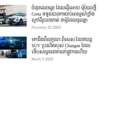
ចំនុចលេចធ្លោ ដែលធ្វើអោយ ម៉ូឌែលថ្មី
Creta ទទួលបានការចាប់អារម្មណ៍ខ្លាំង
ក្រៅពីរូបរាងកាត់ ៣ម៉ូដែលចូលគ្នា
November 21, 2023
មកដឹងពីលក្ខណៈពិសេស នៃរថយន្ត
SUV ប្រណិតរបស់ Changan ដែល
ទើបសម្ភោធដាក់លក់ផ្លូវការហើយ
March 3, 2023