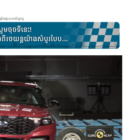
ផ្ទាំងផ្សាយពាណិជ្ជកម្ម