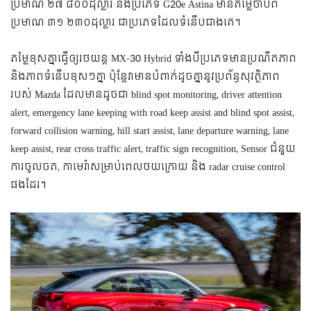
ប្រមាណ ២៧ ៨០០ដុល្លារ និងប្រភេទ G20e Astina មានតម្លៃចាប់ពី
ប្រមាណ ៣១ ២៣០ដុល្លារ ជាប្រភេទដែលទំនើបជាងគេ។
តម្លៃខុសគ្នាធ្វើឲ្យរថយន្ត MX-30 Hybrid ទាំងបីប្រភេទមានប្រណីតភាព
និងភាពទំនើបខុសៗគ្នា ប៉ុន្តែវាមានបំពាក់ដូចគ្នានូវប្រព័ន្ធសុវត្ថិភាព
របស់ Mazda ដែលមានដូចជា blind spot monitoring, driver attention
alert, emergency lane keeping with road keep assist and blind spot assist,
forward collision warning, hill start assist, lane departure warning, lane
keep assist, rear cross traffic alert, traffic sign recognition, Sensor ជំនួយ
ការចូលចត, កាមេរ៉ាសម្រាប់ពេលថយក្រោយ និង radar cruise control
ផងដែរ។