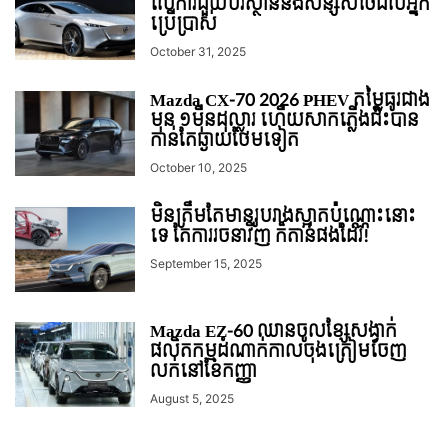
លើការជួយបរិស្ថាននិងសន្សំសំចៃដល់អ្នក
ប្រើប្រាស់
October 31, 2025
Mazda CX-70 2026 PHEV តម្លៃធូរជាង
មុន ១ម៉ឺនដុល្លារ ហើយសាកភ្លើងជិះបាន
កាន់តែឆ្ងាយថែមទៀត
October 10, 2025
មិនត្រឹមតែមានរូបរាងស្អាតប៉ុណ្ណោះនោះ
ទេ តែការរចនាវិញ ក៏តាន់ផងដែរ!
September 15, 2025
Mazda EZ-60 ឈានចូលខ្សែសង្វាក់
ផលិតកម្មដំណាក់កាលចុងត្រៀមចេញ
លក់នៅខែកញ្ញា
August 5, 2025