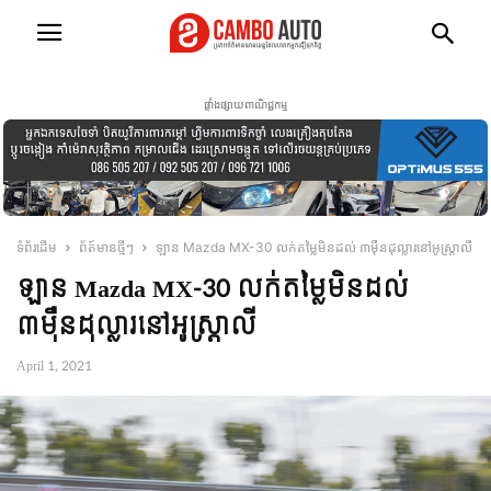
ផ្ទាំងផ្សាយពាណិជ្ជកម្ម
ទំព័រដើម
ព័ត៍មានថ្មីៗ
ឡាន Mazda MX-30 លក់តម្លៃមិនដល់ ៣ម៉ឺនដុល្លារនៅអូស្ត្រាលី
ឡាន Mazda MX-30 លក់តម្លៃមិនដល់
៣ម៉ឺនដុល្លារនៅអូស្ត្រាលី
April 1, 2021