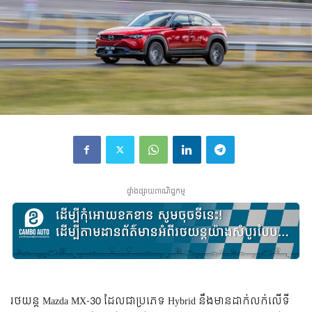
ផ្ទាំងផ្សាយពាណិជ្ជកម្ម
រថយន្ត Mazda MX-30 ដែលជាប្រភេទ Hybrid នឹងមានដាក់លក់លើទី