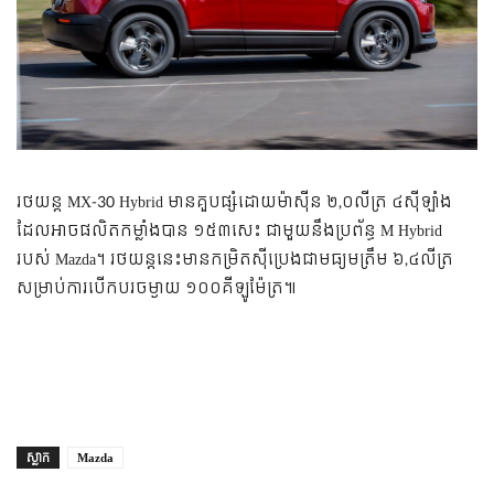
រថយន្ត MX-30 Hybrid មានគួបផ្សំដោយម៉ាស៊ីន ២,០លីត្រ ៤ស៊ីឡាំង
ដែលអាចផលិតកម្លាំងបាន ១៥៣សេះ ជាមួយនឹងប្រព័ន្ធ M Hybrid
របស់ Mazda។ រថយន្តនេះមានកម្រិតស៊ីប្រេងជាមធ្យមត្រឹម ៦,៤លីត្រ
សម្រាប់ការបើកបរចម្ងាយ ១០០គីឡូម៉ែត្រ៕
ស្លាក
Mazda