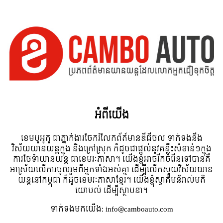
អំពី​យើង
ខេមបូអូតូ ជាភ្នាក់ងារចែករំលែកព័ត៍មានឌីជីថល ទាក់ទងនឹង
វិស័យយានយន្តក្នុង និងក្រៅស្រុក ក៏ដូចជាផ្តល់នូវគន្លឹះសំខាន់ៗក្នុង
ការថែទំាយានយន្ត ជាខេមរៈភាសា។ យើងខ្ញុំអាចរីកចំរើនទៅបានគឺ
អាស្រ័យលើការចូលរួមពីអ្នកទាំងអស់គ្នា ដើម្បីលើកស្ទួយវិស័យយាន
យន្តនៅកម្ពុជា ក៏ដូចខេមរៈភាសាខ្មែរ។ យើងខ្ញុំស្វាគមន៌រាល់មតិ
យោបល់ ដើម្បីស្ថាបនា។
ទាក់ទង​មក​យើង:
info@camboauto.com