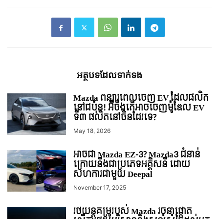
អត្ថបទ​ដែល​ទាក់ទង
Mazda ពន្យារពេលចេញ EV ដែលផលិត
នៅជប៉ុន! អ៊ីចឹងតើអាចចេញម៉ូឌែល EV
ទី៣ ផលិតនៅចិនដែរទេ?
May 18, 2026
អាចជា Mazda EZ-3? Mazda3 ជំនាន់
ក្រោយនឹងជាប្រភេទអគ្គិសនី ដោយ
សហការជាមួយ Deepal
November 17, 2025
រថយន្ដគម្រូរបស់ Mazda រចនាផ្ដោត