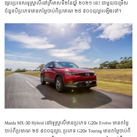
ផ្សារប្រទេសអូស្ត្រាលីនៅត្រីមាសទី២នៃឆ្នាំ ២០២១ នេះ ជាមួយជម្រើស
ចំនួនបីប្រភេទមានតម្លៃចាប់ពីប្រមាណ ២៥ ៩០០ដុល្លារឡើងទៅ។
Mazda MX-30 Hybrid នៅអូស្ត្រាលីមានប្រភេទ G20e Evolve មានតម្លៃ
ចាប់ពីប្រមាណ ២៥ ៩០០ដុល្លារ, ប្រភេទ G20e Touring មានតម្លៃចាប់ពី