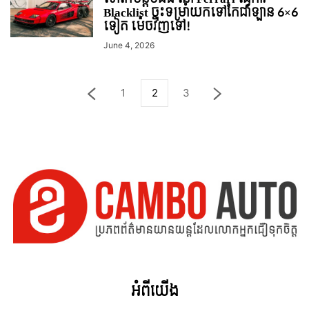
Blacklist ចុះទម្រាំយកទៅកែជាឡាន 6×6
ទៀត ម៉េចវិញទៅ!
June 4, 2026
1
2
3
អំពី​យើង