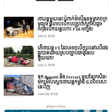
រថយន្តមួយនេះបំពាក់ម៉ាស៊ីនឧទ្ធម្ភាគចក្រ
មធ្យម ងំពេលបើកបរត្រូវពាក់កាសដូច
កំពុងបើកយន្តហោះ F16 អញ្ចឹង!
July 6, 2026
តើរថយន្ត F1 ដែលអាចបើកបរនៅលើដង
ផ្លូវបានដោយស្របច្បាប់ជាម៉ូឌែល
មួយណា?
July 2, 2026
ទុក Bugatti និង Ferrari មួយឡែកសិន!
មកមើលស្តេចរថយន្តកម្លាំង ៤,០០០សេះ
នេះវិញ
June 29, 2026
ផ្ទាំងផ្សាយពាណិជ្ជកម្ម