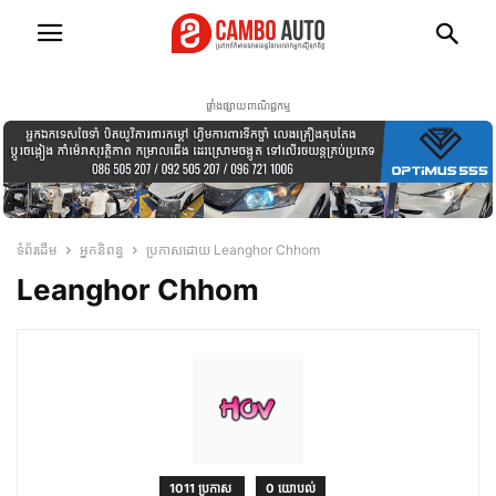
ផ្ទាំងផ្សាយពាណិជ្ជកម្ម
ទំព័រដើម
អ្នកនិពន្ធ
ប្រកាស​ដោយ Leanghor Chhom
Leanghor Chhom
1011 ប្រកាស
0 យោបល់