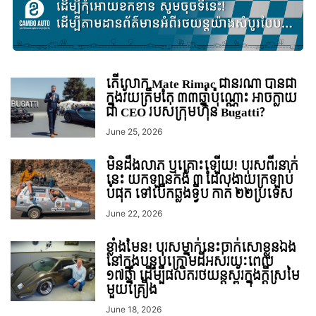
តើលោក Mate Rimac ជានរណា បានជា
ក្នុងវ័យត្រឹមតែ ៣៣ឆ្នាំប៉ុណ្ណោះ អាចក្លាយ
ជា CEO របស់ក្រុមហ៊ុន Bugatti?
June 25, 2026
​មិនដឹងលាភ ឬគ្រោះឡើយ! បុរសពីរនាក់
នេះ យកឡានកង់ ៣ ដែលងាយក្រឡាប់
បំផុត ទៅបើ​កឆ្លងទ្វីប កាត់ ២២ប្រទេស
June 22, 2026
ខ្លាំងមែន! បុរសម្នាក់នេះចាក់សោខ្លួនឯង
នៅក្នុងបន្ទប់ក្រោមដីអស់រយៈពេល
១៧ឆ្នាំ ដើម្បីផលិតរថយន្តស្ព័រក្នុងក្តីស្រមៃ
មួយគ្រឿង
June 18, 2026