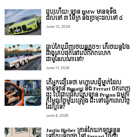
ជួបហើយ! ឡាន BMW មានទទឹង
ដល់ទៅ ៣ ម៉ែត្រ និងច្រមុះដល់ទៅ ៤
June 15, 2026
ធ្លាប់តែឃើញរថយន្តតូចៗ! តើរថយន្តវែង
ជាងគេបំផុតនៅលើពិភពលោក
ជាម៉ូឌែលណាទៅ?
June 11, 2026
តើអ្នកជឿទេថា មហាសេដ្ឋីម្នាក់ដែល
មានឡាន Bugatti និង Ferrari ចតពេញ
ផ្ទះ បែរជាជ្រើសរើសឡាន Proton ធម្មតា
តម្លៃធូរថ្លៃមួយគ្រឿង ជិះទៅធ្វើការរាល់ថ្ងៃ
ដែរឬទេ?
June 8, 2026
Justin Bieber គ្រាន់តែយកឡានខ្លួន
ទៅកែបន្តិចផង នៅ Ferrari ធ្វើការ