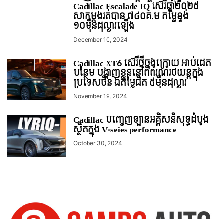
Cadillac Escalade IQ ស៊េរីឆ្នាំ២០២៥
សាកម្តងរត់បាន ៧៤០គ.ម តម្លៃខ្ទង់
១០មុឺនដុល្លារឡើង
December 10, 2024
Cadillac XT6 ស៊េរីថ្មីចុងក្រោយ អាប់ដេត
បន្ថែម បង្ហាញខ្លួននៅពិព័រណ៍រថយន្តក្នុង
ប្រទេសចិន ឯតម្លៃជិត ៥មុឺនដុល្លារ
November 19, 2024
Cadillac បញ្ចេញឡានអគ្គិសនីសុទ្ធដំបូង
ស្ថិតក្នុង V-seies performance
October 30, 2024