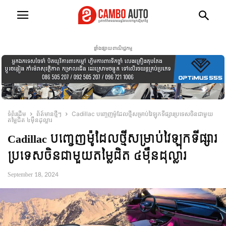
ផ្ទាំងផ្សាយពាណិជ្ជកម្ម
ទំព័រដើម
ព័ត៍មានថ្មីៗ
Cadillac បញ្ចេញម៉ូដែលថ្មីសម្រាប់វៃឡុកទីផ្សារប្រទេសចិនជាមួយ
តម្លៃជិត ៤មុឺនដុល្លារ
Cadillac បញ្ចេញម៉ូដែលថ្មីសម្រាប់វៃឡុកទីផ្សារ
ប្រទេសចិនជាមួយតម្លៃជិត ៤មុឺនដុល្លារ
September 18, 2024