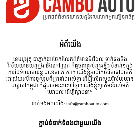
អំពី​យើង
ខេមបូអូតូ ជាភ្នាក់ងារចែករំលែកព័ត៍មានឌីជីថល ទាក់ទងនឹង
វិស័យយានយន្តក្នុង និងក្រៅស្រុក ក៏ដូចជាផ្តល់នូវគន្លឹះសំខាន់ៗក្នុង
ការថែទំាយានយន្ត ជាខេមរៈភាសា។ យើងខ្ញុំអាចរីកចំរើនទៅបានគឺ
អាស្រ័យលើការចូលរួមពីអ្នកទាំងអស់គ្នា ដើម្បីលើកស្ទួយវិស័យយាន
យន្តនៅកម្ពុជា ក៏ដូចខេមរៈភាសាខ្មែរ។ យើងខ្ញុំស្វាគមន៌រាល់មតិ
យោបល់ ដើម្បីស្ថាបនា។
ទាក់ទង​មក​យើង:
info@camboauto.com
ភ្ជាប់ទំនាក់ទំនងជាមួយយើង