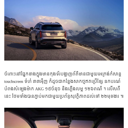
ចំពោះនៅផ្នែកខាងក្នុងមានកុងទ័របង្ហាញព័ត៌មានជាមួយអេក្រង់កំសាន្ត
touchscreen ទំហំ ៣៣អ៉ីញ ក៏ដូចជាកន្លែងសាកថ្មឥតប្រើខ្សែ ឧកបរណ៍
បំពងសំឡេងម៉ាក AKG ១៥ចំនុច និងភ្លើងលម្អ ១២៦ពណ៌ ។ លើសពី
នេះ ថែមទាំងបានភ្ជាប់មកជាមួយប្រព័ន្ធសុវត្ថិភាពដល់ទៅ ២២មុខងារ ៕