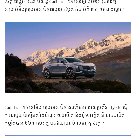
ចេញជាផ្លូវការនៅរថយន្ត Cadillac TX5 ស៊េរីឆ្នាំ ២០២៥ រូបរាងថ្មី
សម្រាប់ទីផ្សារប្រទេសចិនជាមួយតម្លៃលក់ចាប់ពី ៣៩ ៤៥៨ ដុល្លារ ។
Cadillac TX5 នៅទីផ្សារប្រទេសចិន ដំណើរការដោយប្រព័ន្ធ Hybrid ធ្វើ
ការជាមួយម៉ាស៊ីនសាំងចំណុះ ២,០លីត្រ និងម៉ូទ័រអគ្គិសនី អាចផលិត
កម្លាំងបាន ២២៧ សេះ ភ្ជាប់ដោយប្រអប់លេខអូតូ ៩វគ្គ ។