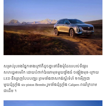
សម្រាប់រូបរាងផ្នែកខាងក្រៅគឺដូចគ្នាទៅនឹងម៉ូដែលរបស់ទីផ្សារ
សហរដ្ឋអាមេរិក ដោយបំពាក់ប៉ាណាមុខមួយផ្ទាំងធំ ចង្កៀងមុខ-ក្រោយ
LED ឌីស្សាញបែបបញ្ឈរ ព្រមទាំងថាសកង់ស្ព័រទំហំ ២១អ៉ីញជា
មួយដុំហ្វ្រាំង six-piston Brembo រួមទាំងដុំហ្វ្រាំង Calipers ពណ៌ក្រហម
ជាដើម ។