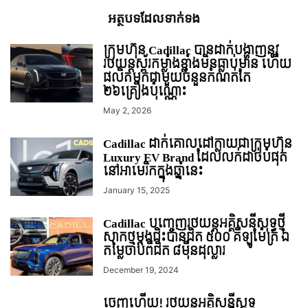
អត្ថបទ​ដែល​ទាក់ទង
ក្រុមហ៊ុន Cadillac បានដាក់បង្ហាញនូវ
រថយន្តស្ព័រកម្លាំងខ្លាំងមិនធ្លាប់មាន ហើយ
ផលិតមកជាមួយចំនួនកំណត់តែ
២៦គ្រឿងប៉ុណ្ណោះ
May 2, 2026
Cadillac ដាក់គោលដៅ​ក្លាយជា​ក្រុមហ៊ុន
Luxury EV Brand ​ដែល​លក់​ដាច់​បំផុត​
នៅ​អាមេរិក​ក្នុងឆ្នាំនេះ
January 15, 2025
Cadillac បញ្ចេញរថយន្តអគ្គិសនីសុទ្ធថ្មី
សាកថ្មម្តងជិះបានជិត ៥០០ គីឡូម៉ែត្រ ឯ
តម្លៃចាប់ពីជិត ៨មុឺនដុល្លារ
December 19, 2024
ចេញហើយ! រថយន្តអគ្គិសនីសុទ្ធ