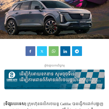
ផ្ទាំងផ្សាយពាណិជ្ជកម្ម
[ទីផ្សារបរទេស]
ក្រុមហ៊ុនផលិតរថយន្ត Cadillac បានធ្វើការដាក់បង្ហាញ