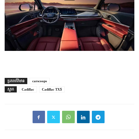
ប្រភព​ព័ត៌មាន
carscoops
ស្លាក
Cadillac
Cadillac TX5