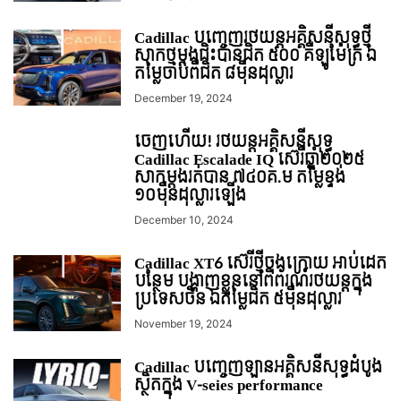
Cadillac បញ្ចេញរថយន្តអគ្គិសនីសុទ្ធថ្មី
សាកថ្មម្តងជិះបានជិត ៥០០ គីឡូម៉ែត្រ ឯ
តម្លៃចាប់ពីជិត ៨មុឺនដុល្លារ
December 19, 2024
ចេញហើយ! រថយន្តអគ្គិសនីសុទ្ធ
Cadillac Escalade IQ ស៊េរីឆ្នាំ២០២៥
សាកម្តងរត់បាន ៧៤០គ.ម តម្លៃខ្ទង់
១០មុឺនដុល្លារឡើង
December 10, 2024
Cadillac XT6 ស៊េរីថ្មីចុងក្រោយ អាប់ដេត
បន្ថែម បង្ហាញខ្លួននៅពិព័រណ៍រថយន្តក្នុង
ប្រទេសចិន ឯតម្លៃជិត ៥មុឺនដុល្លារ
November 19, 2024
Cadillac បញ្ចេញឡានអគ្គិសនីសុទ្ធដំបូង
ស្ថិតក្នុង V-seies performance