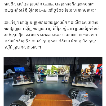
កាលពីសប្តាហ៍មុន ក្រុមហ៊ុន Cadillac បានប្រកាសពីគម្រោងបង្ហាញ
រថយន្តអគ្គិសនីថ្មី ម៉ូដែល Lyriq នៅថ្ងៃទី០២ ខែមេសា ខាងមុខនេះ។
ដោយឡែក នៅថ្ងៃនេះក្រុមហ៊ុនរថយន្តអាមេរិកខាងលើបានលុបចោល
ការបង្ហាញនោះ ជុំវិញការព្រួយបារម្ភអំពីវីរុសកូរ៉ូណា។ ប្រធានផ្នែកទំនាក់
ទំនងក្រុមហ៊ុន GM លោក Michael Albano បាននិយាយថា “អាទិភាព
របស់យើងគឺសុវត្ថិភាពរបស់ក្រុមអ្នកសារព័ត៌មាន និងបុគ្គលិក ដូច្នេះ
កម្មវិធីត្រូវបានលុបចោល”។