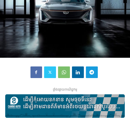
ផ្ទាំងផ្សាយពាណិជ្ជកម្ម