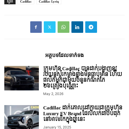
ស្លាក
Cadillac
Cadillac Lyriq
អត្ថបទ​ដែល​ទាក់ទង
ក្រុមហ៊ុន Cadillac បានដាក់បង្ហាញនូវ
រថយន្តស្ព័រកម្លាំងខ្លាំងមិនធ្លាប់មាន ហើយ
ផលិតមកជាមួយចំនួនកំណត់តែ
២៦គ្រឿងប៉ុណ្ណោះ
May 2, 2026
Cadillac ដាក់គោលដៅ​ក្លាយជា​ក្រុមហ៊ុន
Luxury EV Brand ​ដែល​លក់​ដាច់​បំផុត​
នៅ​អាមេរិក​ក្នុងឆ្នាំនេះ
January 15, 2025