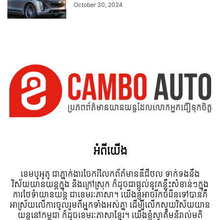
October 30, 2024
អំពី​យើង
ខេមបូអូតូ ជាភ្នាក់ងារចែករំលែកព័ត៍មានឌីជីថល ទាក់ទងនឹង
វិស័យយានយន្តក្នុង និងក្រៅស្រុក ក៏ដូចជាផ្តល់នូវគន្លឹះសំខាន់ៗក្នុង
ការថែទំាយានយន្ត ជាខេមរៈភាសា។ យើងខ្ញុំអាចរីកចំរើនទៅបានគឺ
អាស្រ័យលើការចូលរួមពីអ្នកទាំងអស់គ្នា ដើម្បីលើកស្ទួយវិស័យយាន
យន្តនៅកម្ពុជា ក៏ដូចខេមរៈភាសាខ្មែរ។ យើងខ្ញុំស្វាគមន៌រាល់មតិ