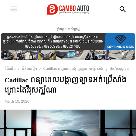
ផ្ទាំងផ្សាយពាណិជ្ជកម្ម
ទំព័រដើម
ព័ត៍មានថ្មីៗ
Cadillac ពន្យាពេលបង្ហាញឡានអត់ប្រើសាំង ព្រោះតែវីរុសកូរ៉ូណា
Cadillac ពន្យាពេលបង្ហាញឡានអត់ប្រើសាំង
ព្រោះតែវីរុសកូរ៉ូណា
March 10, 2020