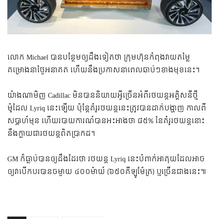
លោក Michael បានបន្ថែមឲ្យដឹងទៀតថា ក្រុមហ៊ុនកំពុងវាយតម្លៃ
គម្រោងនាថ្ងៃអនាគត ហើយនឹងប្រកាសនាពេលឆាប់ៗខាងមុខនេះ។
យ៉ាងណាមិញ Cadillac មិនបាននិយាយអ្វីច្រើនអំពីរថយន្តអគ្គិសនីថ្មី
ម៉ូដែល Lyriq នេះឡើយ ប៉ុន្តែគំរូរថយន្តនេះត្រូវបានដាក់បង្ហាញ កាលពី
សប្តាហ៍មុន ហើយរបាយការណ៍បានអះអាងថា ៨៥% នៃគំរូរថយន្តនោះ
នឹងក្លាយជារថយន្តពិតប្រាកដ។
GM ក៏ធ្លាប់បានឲ្យដឹងដែរថា រថយន្ត Lyriq នេះបំពាក់អាគុយដែលអាច
ឲ្យវាបើកបរបានចម្ងាយ ៤០០ម៉ាយ៍ (៦៥០គីឡូម៉ែត្រ) ឬច្រើនជាងនេះ៕