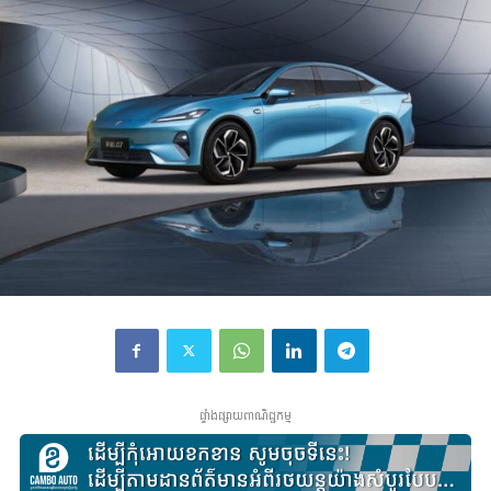
ផ្ទាំងផ្សាយពាណិជ្ជកម្ម