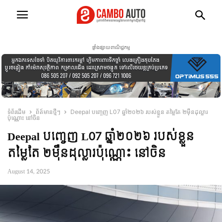
ផ្ទាំងផ្សាយពាណិជ្ជកម្ម
ទំព័រដើម
ព័ត៍មានថ្មីៗ
Deepal បញ្ចេញ L07 ឆ្នាំ២០២៦ របស់ខ្លួន តម្លៃតែ ២មុឺនដុល្លារ
ប៉ុណ្ណោះ នៅចិន
Deepal បញ្ចេញ L07 ឆ្នាំ២០២៦ របស់ខ្លួន
តម្លៃតែ ២មុឺនដុល្លារប៉ុណ្ណោះ នៅចិន
August 14, 2025