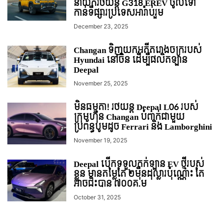
នាំយករថយន្ដ G318 EREV ចូលទៅ
កាន់ទីផ្សារប្រទេសអារ៉ាប់រួម
December 23, 2025
Changan ទិញយកអតីតរោងចក្ររបស់
Hyundai នៅចិន ដើម្បីផលិតឡាន
Deepal
November 25, 2025
មិនធម្មតា! រថយន្ត Deepal L06 របស់
ក្រុមហ៊ុន Changan បំពាក់ជាមួយ
ប្រព័ន្ធបូមដូច Ferrari និង Lamborghini
November 19, 2025
Deepal បើកទទួលកក់ឡាន EV ថ្មីរបស់
ខ្លួន មានតម្លៃតែ ២មុឺនដុល្លារប៉ុណ្ណោះ តែ
អាចជិះបាន ៧០០គ.ម
October 31, 2025