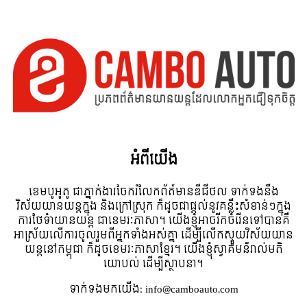
អំពី​យើង
ខេមបូអូតូ ជាភ្នាក់ងារចែករំលែកព័ត៍មានឌីជីថល ទាក់ទងនឹង
វិស័យយានយន្តក្នុង និងក្រៅស្រុក ក៏ដូចជាផ្តល់នូវគន្លឹះសំខាន់ៗក្នុង
ការថែទំាយានយន្ត ជាខេមរៈភាសា។ យើងខ្ញុំអាចរីកចំរើនទៅបានគឺ
អាស្រ័យលើការចូលរួមពីអ្នកទាំងអស់គ្នា ដើម្បីលើកស្ទួយវិស័យយាន
យន្តនៅកម្ពុជា ក៏ដូចខេមរៈភាសាខ្មែរ។ យើងខ្ញុំស្វាគមន៌រាល់មតិ
យោបល់ ដើម្បីស្ថាបនា។
ទាក់ទង​មក​យើង:
info@camboauto.com