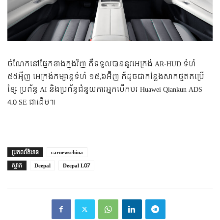
ចំណែកនៅផ្នែកខាងក្នុងវិញ គឺទទួលបាននូវអេក្រង់ AR-HUD ទំហំ
៥៥អ៉ីញ អេក្រង់កម្សាន្តទំហំ ១៥,៦អ៊ីញ ក៏ដូចជាកន្លែងសាកថ្មឥតប្រើ
ខ្សែ ប្រព័ន្ធ AI និងប្រព័ន្ធជំនួយការអ្នកបើកបរ Huawei Qiankun ADS
4.0 SE ជាដើម៕
ប្រភព​ព័ត៌មាន
carnewschina
ស្លាក
Deepal
Deepal L07