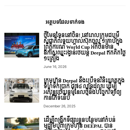
អត្ថបទ​ដែល​ទាក់ទង
ថ្មីមែនទែននៅចិន! នៅពេលក្រុមជម្រើ
សជាតិព័រទុយហ្គាល់ស៊ុតចូល ១គ្រាប់ក្នុង
ព្រឹត្តិការណ៍ World Cup អតិថិនមាន
ឱកាសឈ្នះរង្វាន់រថយន្ដ Deepal ឥតគិតថ្លៃ
១គ្រឿង
June 16, 2026
ក្រុមហ៊ុន Deepal នឹងប្រើទុនវិនិយោគក្នុង
ទំហំទឹកប្រាក់ ៨៧៤ លានដុល្លារ ដើម្បី
អភិវឌ្ឈរថយន្ដម៉ូឌែលថ្មីនិងបច្ចេកវិទ្យាឲ្យ
កាន់តែទំនើប
December 26, 2025
ដើម្បីពង្រីកទីផ្សារខ្លួនបន្ថែមនៅតំបន់
មជ្ឈិមបូព៌ាក្រុមហ៊ុន DEEPAL បាន