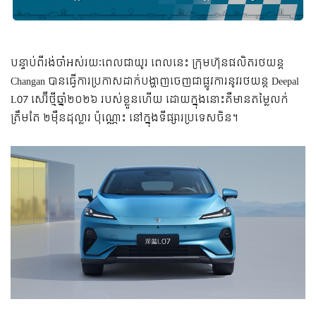
បន្ទាប់ពីរង់ចាំអស់រយៈពេលជាយូរ ពេលនេះ ក្រុមហ៊ុនផលិតរថយន្ត
Changan បានធ្វើការប្រកាសដាក់បង្ហាញចេញជាផ្លូវការនូវរថយន្ត Deepal
L07 សេរ៊ីថ្មីឆ្នាំ២០២៦ របស់ខ្លួនហើយ ដោយក្នុងនោះគឺមានតម្លៃលក់
ត្រឹមតែ ២មុឺនដុល្លារ ប៉ុណ្ណោះ នៅក្នុងទីផ្សារប្រទេសចិន។