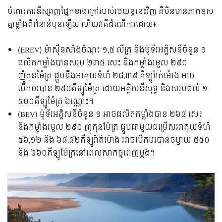
ចំពោះការឌីស្សាញផ្នែកខាងក្រៅរបស់រថយន្តនេះវិញ គឺមិនមានភាពខុស
គ្នាខ្លាំងពីជំនាន់មុនឡើយ ហើយវាគឺដំណើការដោយ៖
(EREV) ម៉ាស៊ីនសាំងចំណុះ ១,៥ លីត្រ និងម៉ូទ័រអគ្គិសនីចំនួន ១
ផលិតកម្លាំងបានសរុប ២៣៥ សេះ និងកម្លាំងរមួល ២៩០
ញ៉ូតុនម៉ែត្រ ផ្គួបនឹងអាគុយទំហំ ២៨,៣៩ គីឡូវ៉ាត់ម៉ោង អាច
បើកបរបាន ២៩០គីឡូម៉ែត្រ ដោយអគ្គិសនីសុទ្ធ និងសរុបដល់ ១
៥០០គីឡូម៉ែត្រ ឯណ្ណោះ។
(BEV) ម៉ូទ័រអគ្គិសនីចំនួន ១ អាចផលិតកម្លាំងបាន ២៦៨ សេះ
និងកម្លាំងរមួល ២៩០ ញ៉ូតុនម៉ែត្រ ផ្គួបជាមួយជម្រើសអាគុយទំហំ
៥៦,១២ និង ៦៨,៨២គីឡូវ៉ាត់ម៉ោង អាចបើកបរបានចម្ងាយ ៥៥០
និង ៦៦០គីឡូម៉ែត្រនៅពេលសាកថ្មពេញម្តង។