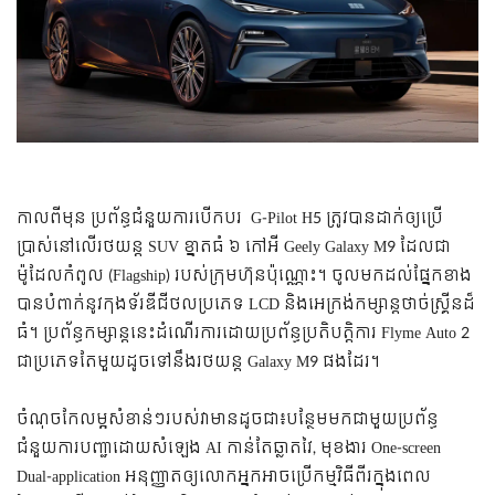
កាលពីមុន ប្រព័ន្ធជំនួយការបើកបរ G-Pilot H5 ត្រូវបានដាក់ឲ្យប្រើ
ប្រាស់នៅលើរថយន្ត SUV ខ្នាតធំ ៦ កៅអី Geely Galaxy M9 ដែលជា
ម៉ូដែលកំពូល (Flagship) របស់ក្រុមហ៊ុនប៉ុណ្ណោះ។
ចូលមកដល់ផ្នែកខាង
បានបំពាក់នូវកុងទ័រឌីជីថលប្រភេទ LCD និងអេក្រង់កម្សាន្តថាច់ស្គ្រីនដ៏
ធំ។ ប្រព័ន្ធកម្សាន្តនេះដំណើរការដោយប្រព័ន្ធប្រតិបត្តិការ Flyme Auto 2
ជាប្រភេទតែមួយដូចទៅនឹងរថយន្ត Galaxy M9 ផងដែរ។
ចំណុចកែលម្អសំខាន់ៗរបស់វាមានដូចជា៖បន្ថែមមកជាមួយប្រព័ន្ធ
ជំនួយការបញ្ជាដោយសំឡេង AI កាន់តែឆ្លាតវៃ, មុខងារ One-screen
Dual-application អនុញ្ញាតឲ្យលោកអ្នកអាចប្រើកម្មវិធីពីរក្នុងពេល