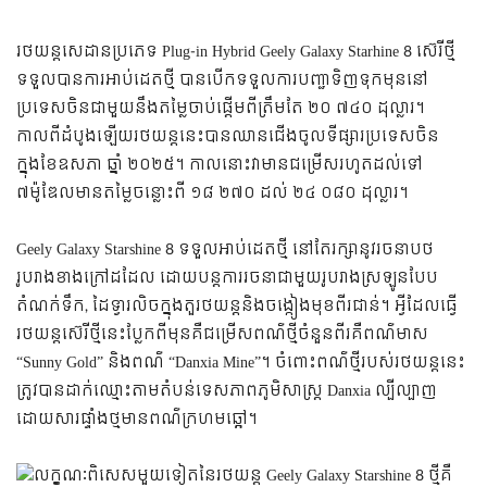
រថយន្តសេដានប្រភេទ Plug-in Hybrid Geely Galaxy Starhine 8 ស៊េរីថ្មី
ទទួលបានការអាប់ដេតថ្មី បានបើកទទួលការបញ្ជាទិញទុកមុននៅ
ប្រទេសចិនជាមួយនឹងតម្លៃចាប់ផ្ដើមពីត្រឹមតែ ២០ ៧៤០ ដុល្លារ។
កាលពីដំបូងឡើយរថយន្ដនេះបានឈានជើងចូលទីផ្សារប្រទេសចិន
ក្នុងខែឧសភា ឆ្នាំ ២០២៥។ កាលនោះវាមានជម្រើសរហូតដល់ទៅ
៧ម៉ូឌែលមានតម្លៃចន្លោះពី ១៨ ២៧០ ដល់ ២៤ ០៨០ ដុល្លារ។
Geely Galaxy Starshine 8 ទទួលអាប់ដេតថ្មី នៅតែរក្សានូវរចនាបថ
រូបរាងខាងក្រៅដដែល ដោយបន្ដការរចនាជាមួយរូបរាងស្រឡូនបែប
តំណក់ទឹក, ដៃទ្វារលិចក្នុងតួរថយន្ដនិងចង្កៀងមុខពីរជាន់។
អ្វីដែលធ្វើ
រថយន្តស៊េរីថ្មីនេះប្លែកពីមុនគឺជម្រើសពណ៌ថ្មីចំនួនពីរគឺពណ៌មាស
“Sunny Gold” និងពណ៌ “Danxia Mine”។ ចំពោះពណ៌ថ្មីរបស់រថយន្ដនេះ
ត្រូវបានដាក់ឈ្មោះតាមតំបន់ទេសភាពភូមិសាស្ត្រ Danxia ល្បីល្បាញ
ដោយសារផ្ទាំងថ្មមានពណ៌ក្រហមឆ្អៅ។
លក្ខណៈពិសេសមួយទៀតនៃរថយន្ត Geely Galaxy Starshine 8 ថ្មីគឺ