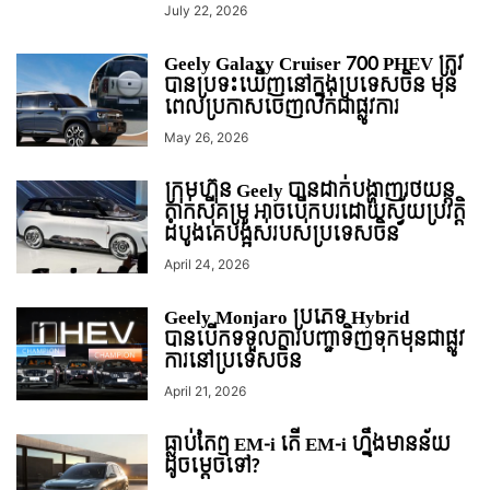
July 22, 2026
Geely Galaxy Cruiser 700 PHEV ត្រូវ
បានប្រទះឃើញនៅក្នុងប្រទេសចិន មុន
ពេលប្រកាសចេញលក់ជាផ្លូវការ
May 26, 2026
ក្រុមហ៊ុន Geely បានដាក់បង្ហាញរថយន្ត
តាក់ស៊ីគម្រូ អាចបើកបរដោយស្វ័យប្រវត្តិ
ដំបូងគេបង្អស់របស់ប្រទេសចិន
April 24, 2026
Geely Monjaro ប្រភេទ Hybrid
បានបើកទទួលការបញ្ជាទិញទុកមុនជាផ្លូវ
ការនៅប្រទេសចិន
April 21, 2026
ធ្លាប់តែឮ EM-i តើ EM-i ហ្នឹងមានន័យ
ដូចម្តេចទៅ?