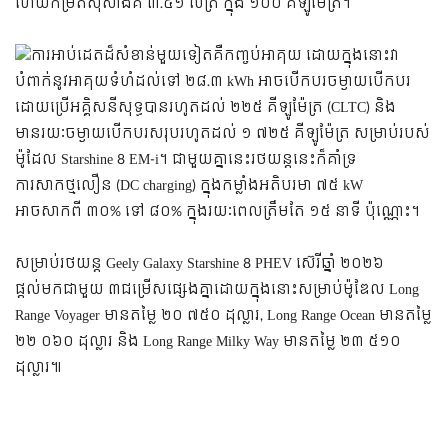
ហើយកម្រិតស៊ីសាំងគឺ ៣.៤១ លីត្រ ក្នុង ១០០ គីឡូម៉ែត្រ។
ការអាប់ដេតដ៏សំខាន់មួយទៀតគឺកញ្ចប់អាគុយ ដោយក្នុងនោះវា
បំពាក់នូវអាគុយទំហំដល់ទៅ ២៨.៣ kWh អាចបើកបរចម្ងាយបើកបរ
ដោយប្រើអគ្គិសនីសុទ្ធបានរហូតដល់ ២២៥ គីឡូម៉ែត្រ (CLTC) និង
មានរយៈចម្ងាយបើកបរសរុបរហូតដល់ ១ ៧២៥ គីឡូម៉ែត្រ សម្រាប់របស់
ម៉ូដែល Starshine 8 EM-i។ ជាមួយគ្នានេះរថយន្ដនេះក៏គាំទ្រ
ការសាកថ្មលឿន (DC charging) ក្នុងកម្លាំងអតិបរមា ៧៥ kW
អាចសាកពី ៣០% ទៅ ៨០% ក្នុងរយៈពេលត្រឹមតែ ១៥ នាទី ប៉ុណ្ណោះ។
សម្រាប់រថយន្ដ Geely Galaxy Starshine 8 PHEV ស៊េរីឆ្នាំ ២០២៦
ផ្ដល់មកជាមួយ ៣ជម្រើសផ្សេងគ្នាដោយក្នុងនោះសម្រាប់ម៉ូឌែល Long
Range Voyager មានតម្លៃ ២០ ៧៥០ ដុល្លារ, Long Range Ocean មានតម្លៃ
២២ ០៦០ ដុល្លារ និង Long Range Milky Way មានតម្លៃ ២៣ ៥១០
ដុល្លារ៕