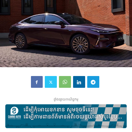
ផ្ទាំងផ្សាយពាណិជ្ជកម្ម