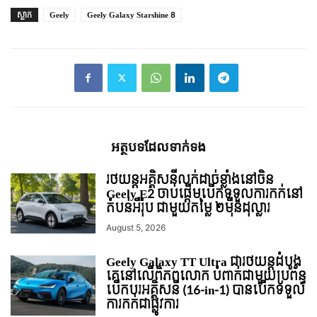
ស្លាក
Geely
Geely Galaxy Starshine 8
អត្ថបទ​ដែល​ទាក់ទង
រថយន្ដអគ្គិសនីលក់ដាច់ខ្លាំងនៅចិន
Geely E2 ចាប់ផ្តើមបើកទទួលការកក់នៅ
តំបន់អឺរ៉ុប ជាមួយតម្លៃ ២ម៉ឺនដុល្លារ
August 5, 2026
Geely Galaxy TT Ultra ជារថយន្ដដំបូង
គេនៅលើពិភពលោក បំពាក់ជាមួយប្រព័ន្ធ
បើកបរអគ្គិសនី (16-in-1) បានបើកទទួល
ការកក់ជាផ្លូវការ