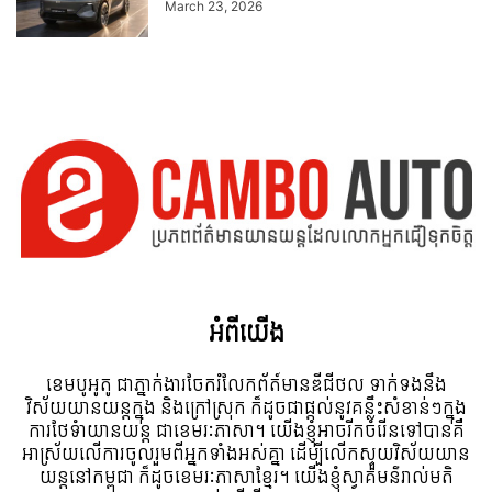
March 23, 2026
អំពី​យើង
ខេមបូអូតូ ជាភ្នាក់ងារចែករំលែកព័ត៍មានឌីជីថល ទាក់ទងនឹង
វិស័យយានយន្តក្នុង និងក្រៅស្រុក ក៏ដូចជាផ្តល់នូវគន្លឹះសំខាន់ៗក្នុង
ការថែទំាយានយន្ត ជាខេមរៈភាសា។ យើងខ្ញុំអាចរីកចំរើនទៅបានគឺ
អាស្រ័យលើការចូលរួមពីអ្នកទាំងអស់គ្នា ដើម្បីលើកស្ទួយវិស័យយាន
យន្តនៅកម្ពុជា ក៏ដូចខេមរៈភាសាខ្មែរ។ យើងខ្ញុំស្វាគមន៌រាល់មតិ