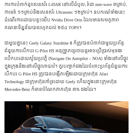
ការការបំពាក់នូវសេនស័រ LiDAR នៅលើដំបូល, រ៉ាដា mm-wave ៣គ្រាប់,
កាមេរ៉ា ១១គ្រាប់និងសេនស័រ Ultrasonic ១២គ្រាប់។ ឧបករណ៍ទាំងនេះ
ដំណើរការដោយបន្ទះឈីប Nvidia Drive Orin ដែលមានសមត្ថភាព
គណនាទិន្នន័យបានរហូតដល់ ២៥៤ TOPS។
ជាមួយគ្នានេះ
Geely Galaxy Starshine 8
ក៏ត្រូវបានបំពាក់ជាមួយ
ប្រព័ន្ធ
ជំនួយការបើកបរ G-Pilot H5 អនុញ្ញាតឲ្យរថយន្តអាចប្រើប្រាស់មុខងា
របើកបរដោយស្វ័យប្រវត្តិ (Navigate On Autopilot – NOA) ទាំងនៅលើផ្លូវ
ក្នុងក្រុងនិងនៅលើផ្លូវហាយវ៉េ។ គួរបញ្ជាក់ផងដែរចំពោះ
ប្រព័ន្ធជំនួយការ
បើកបរ G-Pilot H5 ត្រូវបានបង្កើតឡើងដោយក្រុមហ៊ុន Afari
Technology ជាក្រុមហ៊ុនគាំទ្រដោយ Geely ហើយក្នុងនោះក្រុមហ៊ុន
Mercedes-Benz ក៏មានចំណែកភាគហ៊ុន ៣% ផងដែរ។