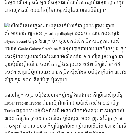
តែមួយលើអេក្រង់តែមួយនិងមុខងារកំណត់ការតភ្ជាប់ជាមួយស្មាតហ្វូន
បានរហូតដល់ ៩០% នៃម៉ូឌែលទូរស័ព្ទដែលមានលើទីផ្សារ។
លើលពីនេះលក្ខណៈរថយន្ដនេះក៏បំពាក់ជាមួយអេក្រង់បង្ហាញ
ព័ត៌មានលើកញ្ចក់មុខ (Head-up display) និងឧបករណ៍បំពងសម្លេង
Flyme Sound ចំនួន ២៣គ្រាប់។ ចូលមកដល់កម្រិតសមត្ថភាពរបស់
រថយន្ត Geely Galaxy Starshine 8 ទទួលបានការអាប់ដេតថ្មីនេះម្ដង ក្នុង
នោះម៉ូឌែលស្តង់ដារដំណើរដោយម៉ាស៊ីនសាំង ១.៥ លីត្រ រួមបញ្ចួលជា
មួយម៉ូទ័រអគ្គិសនី អាចផលិតកម្លាំងសរុបបាន ២៥៧ គីឡូវ៉ាត់ (៣៤៥
សេះ)។ សម្រាប់ម៉ូឌេលនេះ មានកម្រិតស៊ីសាំងទាបបំផុតត្រឹមតែ ៣.៣២
លីត្រ ក្នុង ១០០ គីឡូម៉ែត្រ ប៉ុណ្ណោះ។
ដោយឡែក សម្រាប់ម៉ូឌែលមានកម្លាំងខ្លាំងជាងនេះ គឺប្រើប្រាស់ប្រព័ន្ធ
EM-P Plug-in Hybrid ជំនាន់ថ្មី ដំណើរដោយម៉ាស៊ីនសាំង ១.៥ លីត្រ
Turbo ជំនួយដោយម៉ូទ័រអគ្គិសនី អាចផលិតកម្លាំងសរុបបានរហូតដល់
៣០០ គីឡូវ៉ាត់ (៤០២ សេះ) និងកម្លាំងរមួល ៦០៥ ញូតុនម៉ែត្រ (Nm)
អាចស្ទុះពី ០ ដល់ ១០០ គីឡូម៉ែត្រ/ម៉ោង ប្រើពេលត្រឹមតែ ៦.៣៥ វិនាទី