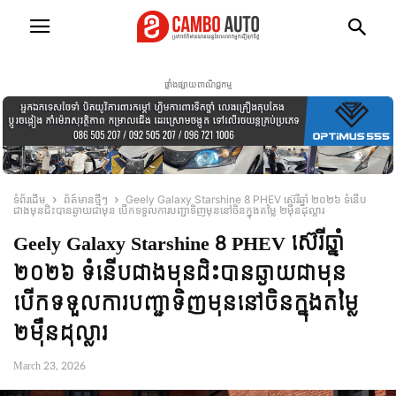
ផ្ទាំងផ្សាយពាណិជ្ជកម្ម
ទំព័រដើម
ព័ត៍មានថ្មីៗ
Geely Galaxy Starshine 8 PHEV ស៊េរីឆ្នាំ ២០២៦ ទំនើប
ជាងមុនជិះបានឆ្ងាយជាមុន បើកទទួលការបញ្ជាទិញមុននៅចិនក្នុងតម្លៃ ២មុឺនដុល្លារ
Geely Galaxy Starshine 8 PHEV ស៊េរីឆ្នាំ
២០២៦ ទំនើបជាងមុនជិះបានឆ្ងាយជាមុន
បើកទទួលការបញ្ជាទិញមុននៅចិនក្នុងតម្លៃ
២មុឺនដុល្លារ
March 23, 2026