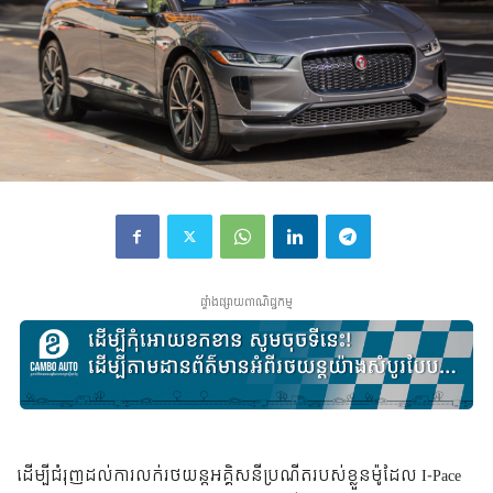
ផ្ទាំងផ្សាយពាណិជ្ជកម្ម
ដើម្បី​ជំរុញ​ដល់​ការ​លក់​រថយន្ត​អគ្គិសនី​ប្រណីត​របស់​ខ្លួន​ម៉ូដែល I-Pace