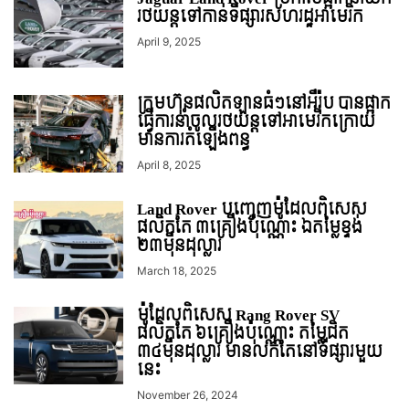
រថយន្តទៅកាន់ទីផ្សារសហរដ្ឋអាមេរិក
April 9, 2025
ក្រុមហ៊ុនផលិតឡានធំៗនៅអឺរ៉ុប បានផ្អាក
ធ្វើការនាំចូលរថយន្ដទៅអាមេរិកក្រោយ
មានការតំឡើងពន្ធ
April 8, 2025
Land Rover បញ្ចេញម៉ូដែលពិសេស
ផលិតតែ ៣គ្រឿងប៉ុណ្ណោះ ឯតម្លៃខ្ទង់
២៣មុឺនដុល្លារ
March 18, 2025
ម៉ូដែលពិសេស Rang Rover SV
ផលិតតែ ៦គ្រឿងប៉ុណ្ណោះ តម្លៃជិត
៣៤មុឺនដុល្លារ មានលក់តែនៅទីផ្សារមួយ
នេះ
November 26, 2024