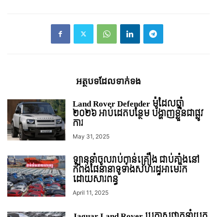
អត្ថបទ​ដែល​ទាក់ទង
Land Rover Defender ម៉ូដែលឆ្នាំ
២០២៦ អាប់ដេតបន្ថែម បង្ហាញខ្លួនជាផ្លូវ
ការ
May 31, 2025
ឡាននាំចូលរាប់ពាន់គ្រឿង ជាប់គាំងនៅ
កំពង់ផែនានាទូទាំងសហរដ្ឋអាមេរិក
ដោយសារពន្ធ
April 11, 2025
Jaguar Land Rover ប្រកាសផ្អាកនាំយក