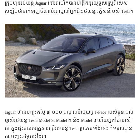
ក្រុមហ៊ុន​រថយន្ត​ Jaguar ​នៅ​អាមេរិក​បាន​បង្កើត​នូវ​​យុទ្ធសាស្ត្រ​ពិសេស​ ​
សង្ឃឹម​ថា​ទាក់ទាញ​ចំណាប់​អារម្មណ៍​អ្នក​ជិះ​រថយន្ត​អគ្គិសនី​របស់ Tesla។
Jaguar ហ៊ាន​​បញ្ចុះ​តម្លៃ ៣ ០០០ ដុល្លារ​លើ​រថយន្ត​ I-Pace របស់​ខ្លួន​ ដល់​
ម្ចាស់​រថយន្ត​ Tesla Model S, Model X និង Model 3 ហើយ​អ្នក​ដែល​រស់​
នៅ​ក្នុង​ផ្ទះ​មាន​មេ​គ្រួសារ​ប្រើ​រថយន្ត Tesla ប្រភេទ​ទាំង​នេះ ក៏​ទទួល​បាន​
ការ​បញ្ចុះ​តម្លៃ​នេះ​ដែរ។