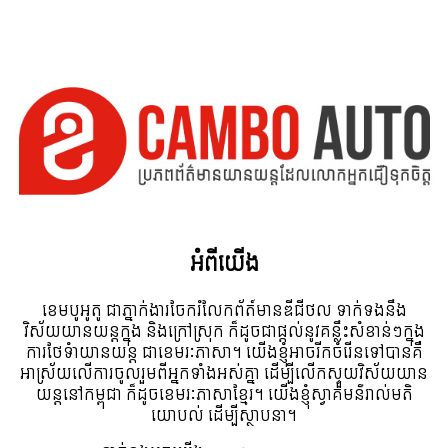
អំពី​យើង
ខេមបូអូតូ ជាភ្នាក់ងារចែករំលែកព័ត៍មានឌីជីថល ទាក់ទងនឹង
វិស័យយានយន្តក្នុង និងក្រៅស្រុក ក៏ដូចជាផ្តល់នូវគន្លឹះសំខាន់ៗក្នុង
ការថែទំាយានយន្ត ជាខេមរៈភាសា។ យើងខ្ញុំអាចរីកចំរើនទៅបានគឺ
អាស្រ័យលើការចូលរួមពីអ្នកទាំងអស់គ្នា ដើម្បីលើកស្ទួយវិស័យយាន
យន្តនៅកម្ពុជា ក៏ដូចខេមរៈភាសាខ្មែរ។ យើងខ្ញុំស្វាគមន៌រាល់មតិ
យោបល់ ដើម្បីស្ថាបនា។