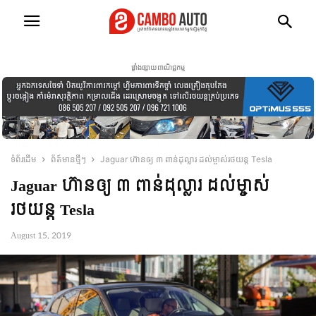
ផ្ទាំងផ្សាយពាណិជ្ជកម្ម
ទំព័រដើម
ព័ត៍មានថ្មីៗ
Jaguar ហ៊ាន​ឲ្យ ៣ ពាន់ដុល្លារ ដល់​ម្ចាស់​រថយន្ត Tesla
Jaguar ហ៊ាន​ឲ្យ ៣ ពាន់ដុល្លារ ដល់​ម្ចាស់​
រថយន្ត Tesla
August 15, 2019