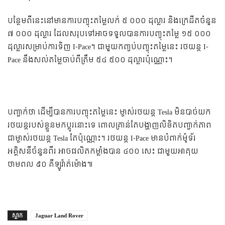
បន្ថែម​ពី​នេះ​នៅ​មាន​ការ​បញ្ចុះ​តម្លៃ​លក់​ ៥ ០០០ ដុល្លារ និង​ក្រេដីត​ចំនួន
៧ ០០០ ដុល្លារ​ ដែល​សរុប​ទៅ​អាច​ទទួល​បាន​ការ​បញ្ចុះ​តម្លៃ​ ១៥ ០០០
ដុល្លារ​​សម្រាប់​ការ​ទិញ​ I-Pace។ ជា​មួយ​កញ្ចប់​បញ្ចុះ​តម្លៃ​នេះ រថយន្ត​ I-
Pace នឹង​សល់​តម្លៃ​​​ចាប់​ពី​ត្រឹម​ ៥៤ ៥០០ ដុល្លារ​ប៉ុណ្ណោះ។
​​បញ្ជាក់​ថា​ ដើម្បី​បាន​ការ​បញ្ចុះ​តម្លៃ​នេះ ម្ចាស់​រថយន្ត Tesla មិន​បាច់​យក​
រថយន្ត​របស់​ខ្លួន​មក​ប្ដូរ​នោះ​ទេ ពោល​គ្រាន់​តែ​បង្ហាញ​លិខិត​បញ្ជាក់​ភាព​
ជា​ម្ចាស់​រថយន្ត​ Tesla តែ​ប៉ុណ្ណោះ។ រថយន្ត I-Pace មាន​បំពាក់​ម៉ូទ័រ​
អគ្គិសនី​ចំនួន​ពីរ អាច​ផលិត​កម្លាំង​បាន ៤០០ សេះ ជា​មួយ​អាគុយ​
ថាមពល​ ៩០ គីឡូវ៉ាត់​ម៉ោង៕
ស្លាក
Jaguar Land Rover