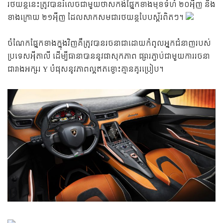
រថយន្តនេះត្រូវបានរំលេចជាមួយថាសកង់ផ្នែកខាងមុខទំហំ ២០អុីញ និង
ខាងក្រោយ ២១អុីញ ដែលសាកសមជារថយន្តបែបស្ព័រពិតៗ។
ចំណែកផ្នែកខាងក្នុងវិញគឺត្រូវបានរចនាជាដោយកំពូលអ្នកជំនាញរបស់
ប្រទេសអុីតាលី ដើម្បីធានាបាននូវផាសុកភាព ផ្សារភ្ជាប់ជាមួយការរចនា
ជារាងអក្សរ ​Y បំផុសនូវភាពល្អឥតខ្ចោះគ្មានគូរប្រៀប។