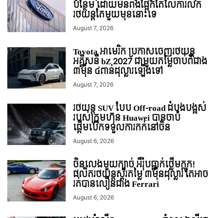
បន្ថែម ដោយមិនពឹងផ្អែកតែលើការលក់
រថយន្ដតែមួយមុខនោះទេ
August 7, 2026
Toyota អាមេរិក ប្រកាសចេញរថយន្ត
អគ្គិសនី bZ 2027 ជាមួយតម្លៃចាប់ពីជាង
៣ម៉ឺន ៤ពាន់ដុល្លារឡើងទៅ
August 7, 2026
រថយន្ត SUV បែប Off-road ដំបូងបង្អស់
របស់ក្រុមហ៊ុន Huawei បានចាប់
ផ្តើមបើកទទួលការកក់នៅចិន
August 6, 2026
ចិនលេងមួយក្បាច់ អឺរ៉ុបធ្លាក់ថ្លើមក្តុក!
ផលិតរថយន្តស្ព័រតម្លៃ ៣ម៉ឺនដុល្លារ តែអាច
រត់បានលឿនជាង Ferrari
August 6, 2026