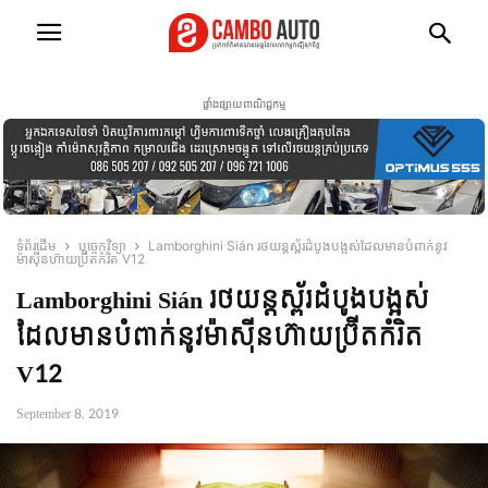
ផ្ទាំងផ្សាយពាណិជ្ជកម្ម
ទំព័រដើម
បច្ចេកវិទ្យា
Lamborghini Sián រថយន្តស្ព័រដំបូងបង្អស់ដែលមានបំពាក់នូវ
ម៉ាស៊ីនហ៊ាយប្រ៊ីតកំរិត V12
Lamborghini Sián រថយន្តស្ព័រដំបូងបង្អស់
ដែលមានបំពាក់នូវម៉ាស៊ីនហ៊ាយប្រ៊ីតកំរិត
V12
September 8, 2019