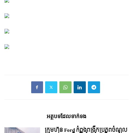
អត្ថបទ​ដែល​ទាក់ទង
ក្រុមហ៊ុន Ford កំពុងពង្រីកប្រភពចំណូល