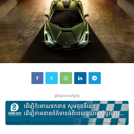
ផ្ទាំងផ្សាយពាណិជ្ជកម្ម