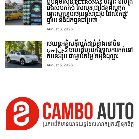
ប្រេងម៉ាស៊ីន PETRONAS ចំណុះ ៦លីត្រ
និងសំបកកង់ សៃលុន ជាដៃគូដ៏ល្អឥត
ខ្ចោះសម្រាប់រថយន្តសាំយ៉ុង ដែលរត់ផ្លូវ
ឆ្ងាយ និងដឹកធ្ងន់ជាប្រចាំ
August 6, 2026
រថយន្ដអគ្គិសនីលក់ដាច់ខ្លាំងនៅចិន
Geely E2 ចាប់ផ្តើមបើកទទួលការកក់នៅ
តំបន់អឺរ៉ុប ជាមួយតម្លៃ ២ម៉ឺនដុល្លារ
August 5, 2026