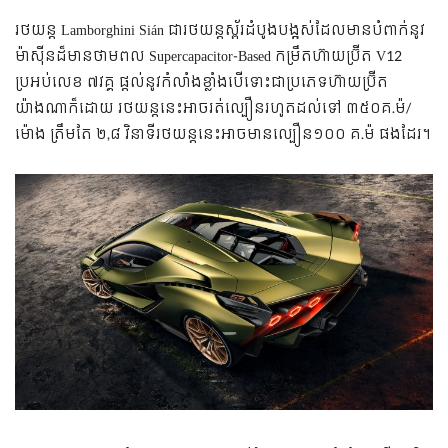
រថយន្ត Lamborghini Sián ជារថយន្តស្ព័រដំបូងបង្អស់ដែលមានបំពាក់នូវ
ម៉ាស៊ីនដ៏មានថាមពល Supercapacitor-Based កម្រឹតហ៊ាយប្រ៊ីត V12
ប្រអប់លេខ ៧វគ្គ ផ្តល់នូវកំលាំងខ្លាំងបើទោះជាប្រភេទហ៊ាយប្រ៊ីត
យ៉ាងណាក៏ដោយ រថយន្តនេះអាចរត់ល្បឿនរហូតដល់ទៅ ៣៥០គ.ម៉/
ម៉ោង ត្រឹមតែ ២,៨ វិនាទីរថយន្តនេះអាចមានល្បឿន១០០ គ.ម៉ ផងដែរ។