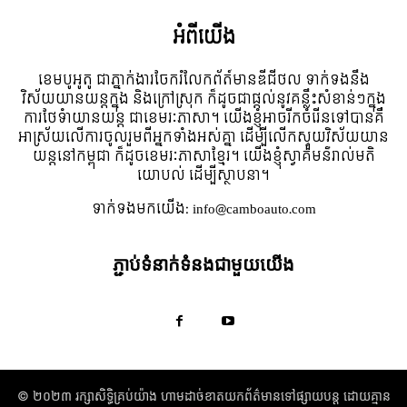
អំពី​យើង
ខេមបូអូតូ ជាភ្នាក់ងារចែករំលែកព័ត៍មានឌីជីថល ទាក់ទងនឹង
វិស័យយានយន្តក្នុង និងក្រៅស្រុក ក៏ដូចជាផ្តល់នូវគន្លឹះសំខាន់ៗក្នុង
ការថែទំាយានយន្ត ជាខេមរៈភាសា។ យើងខ្ញុំអាចរីកចំរើនទៅបានគឺ
អាស្រ័យលើការចូលរួមពីអ្នកទាំងអស់គ្នា ដើម្បីលើកស្ទួយវិស័យយាន
យន្តនៅកម្ពុជា ក៏ដូចខេមរៈភាសាខ្មែរ។ យើងខ្ញុំស្វាគមន៌រាល់មតិ
យោបល់ ដើម្បីស្ថាបនា។
ទាក់ទង​មក​យើង:
info@camboauto.com
ភ្ជាប់ទំនាក់ទំនងជាមួយយើង
© ២០២៣ រក្សាសិទ្ធិគ្រប់យ៉ាង​ ហាមដាច់ខាតយកព័ត៌មានទៅផ្សាយបន្ត ដោយគ្មាន