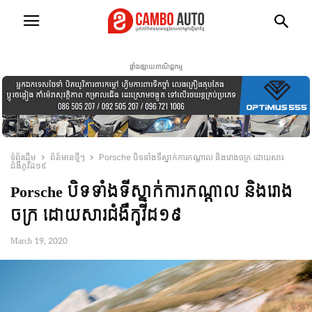
ផ្ទាំងផ្សាយពាណិជ្ជកម្ម
ទំព័រដើម
ព័ត៍មានថ្មីៗ
Porsche បិទទាំងទីស្នាក់ការកណ្តាល និងរោងចក្រ ដោយសារ
ជំងឺកូវីដ១៩
Porsche បិទទាំងទីស្នាក់ការកណ្តាល និងរោង
ចក្រ ដោយសារជំងឺកូវីដ១៩
March 19, 2020