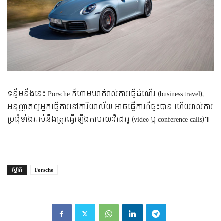
ទន្ទឹមនឹងនេះ Porsche ក៏ហាមឃាត់រាល់ការធ្វើដំណើរ (business travel),
អនុញ្ញាតឲ្យអ្នកធ្វើការនៅការិយាល័យ អាចធ្វើការពីផ្ទះបាន ហើយរាល់ការ
ប្រជុំទាំងអស់នឹងត្រូវធ្វើឡើងតាមរយៈវីដេអូ (video ឬ conference calls)៕
ស្លាក
Porsche