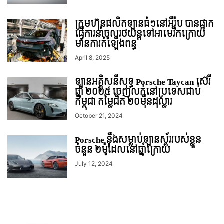
ក្រុមហ៊ុនផលិតឡានធំៗនៅអឺរ៉ុប បានផ្អាក
ធ្វើការនាំចូលរថយន្ដទៅអាមេរិកក្រោយ
មានការតំឡើងពន្ធ
April 8, 2025
ឡានអគ្គិសនីសុទ្ធ Porsche Taycan ស៊េរី
ឆ្នាំ ២០២៥ ចេញលក់នៅប្រទេសជាប់
កម្ពុជា តម្លៃជិត ២០មុឺនដុល្លារ
October 21, 2024
Porsche នឹងសម្លាប់ឡានស្ព័ររបស់ខ្លួន
ចំនួន ២ម៉ូដែលនៅឆ្នាំក្រោយ
July 12, 2024