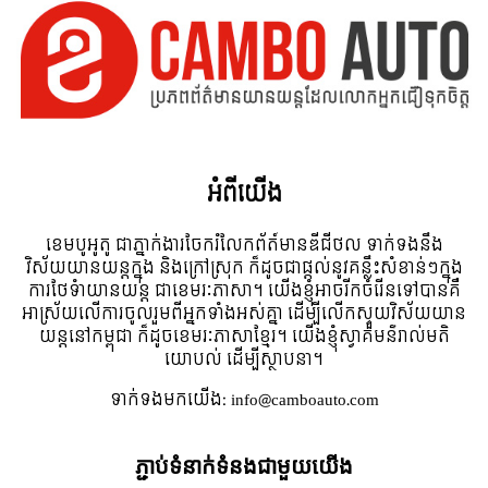
អំពី​យើង
ខេមបូអូតូ ជាភ្នាក់ងារចែករំលែកព័ត៍មានឌីជីថល ទាក់ទងនឹង
វិស័យយានយន្តក្នុង និងក្រៅស្រុក ក៏ដូចជាផ្តល់នូវគន្លឹះសំខាន់ៗក្នុង
ការថែទំាយានយន្ត ជាខេមរៈភាសា។ យើងខ្ញុំអាចរីកចំរើនទៅបានគឺ
អាស្រ័យលើការចូលរួមពីអ្នកទាំងអស់គ្នា ដើម្បីលើកស្ទួយវិស័យយាន
យន្តនៅកម្ពុជា ក៏ដូចខេមរៈភាសាខ្មែរ។ យើងខ្ញុំស្វាគមន៌រាល់មតិ
យោបល់ ដើម្បីស្ថាបនា។
ទាក់ទង​មក​យើង:
info@camboauto.com
ភ្ជាប់ទំនាក់ទំនងជាមួយយើង