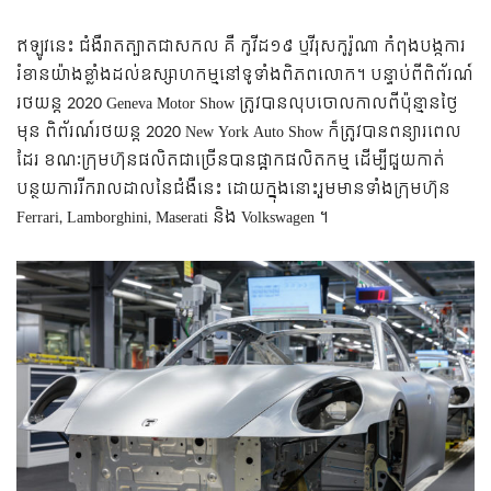
ឥឡូវនេះ ជំងឺរាតត្បាតជាសកល គឺ កូវីដ១៩ ឬវីរុសកូរ៉ូណា កំពុងបង្កការ
រំខានយ៉ាងខ្លាំងដល់ឧស្សាហកម្មនៅទូទាំងពិភពលោក។ បន្ទាប់ពីពិព័រណ៍
រថយន្ត 2020 Geneva Motor Show ត្រូវបានលុបចោលកាលពីប៉ុន្មានថ្ងៃ
មុន ពិព័រណ៍រថយន្ត 2020 New York Auto Show ក៏ត្រូវបានពន្យារពេល
ដែរ ខណៈក្រុមហ៊ុនផលិតជាច្រើនបានផ្អាកផលិតកម្ម ដើម្បីជួយកាត់
បន្ថយការរីករាលដាលនៃជំងឺនេះ ដោយក្នុងនោះរួមមានទាំងក្រុមហ៊ុន
Ferrari, Lamborghini, Maserati និង Volkswagen ។