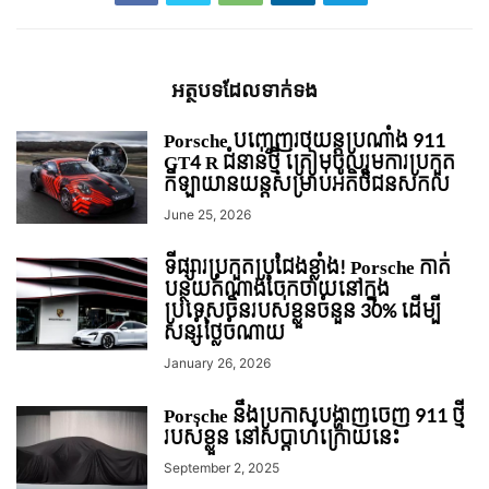
អត្ថបទ​ដែល​ទាក់ទង
Porsche បញ្ចេញរថយន្តប្រណាំង 911
GT4 R ជំនាន់ថ្មី ត្រៀមចូលរួមការប្រកួត
កីឡាយានយន្តសម្រាប់អតិថិជនសកល
June 25, 2026
ទីផ្សារប្រកួតប្រជែងខ្លាំង! Porsche កាត់
បន្ថយតំណាងចែកចាយនៅក្នុង
ប្រទេសចិនរបស់ខ្លួនចំនួន 30% ដើម្បី
សន្សំថ្លៃចំណាយ
January 26, 2026
Porsche នឹងប្រកាសបង្ហាញចេញ 911 ថ្មី
របស់ខ្លួន នៅសប្តាហ៍ក្រោយនេះ
September 2, 2025