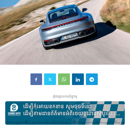
ផ្ទាំងផ្សាយពាណិជ្ជកម្ម