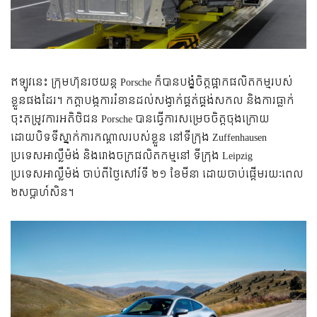
ឥឡូវនេះ ក្រុមហ៊ុនរថយន្ត Porsche ក៏បានបង្ខំចិត្តផ្អាកផលិតកម្មរបស់
ខ្លួនផងដែរ។ កត្តាបង្កការរំខានដល់សង្វាក់ផ្គត់ផ្គង់សកល និងការធ្លាក់
ចុះតម្រូវការអតិថិជន Porsche បានធ្វើការសម្រេចចិត្តចុងក្រោយ
ដោយបិទទីស្នាក់ការកណ្តាលរបស់ខ្លួន នៅទីក្រុង Zuffenhausen
ប្រទេសអាល្លឺម៉ង់ និងរោងចក្រផលិតកម្មនៅ ទីក្រុង Leipzig
ប្រទេសអាល្លឺម៉ង់ ចាប់ពីថ្ងៃសៅរ៍ទី ២១ ខែមីនា ដោយចាប់ផ្តើមរយៈពេល
២សប្តាហ៍សិន។