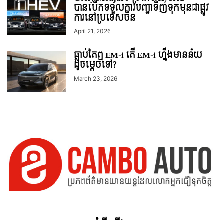
បានបើកទទួលការបញ្ជាទិញទុកមុនជាផ្លូវ
ការនៅប្រទេសចិន
April 21, 2026
ធ្លាប់តែឮ EM-i តើ EM-i ហ្នឹងមានន័យ
ដូចម្តេចទៅ?
March 23, 2026