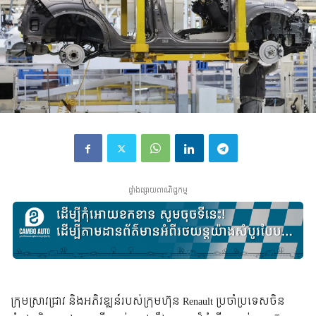
ផ្ទាំងផ្សាយពាណិជ្ជកម្ម
ក្រុមស្រាវជ្រាវ និងអភិវឌ្ឍន៍របស់ក្រុមហ៊ុន Renault ប្រចាំប្រទេសចិន