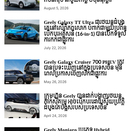
តំបន់អឺរ៉ុប ជាមួយតម្លៃ ២ម៉ឺនដុល្លារ
August 5, 2026
Geely Galaxy TT Ultra ជារថយន្ដដំបូង
គេនៅលើពិភពលោក បំពាក់ជាមួយប្រព័ន្ធ
បើកបរអគ្គិសនី (16-in-1) បានបើកទទួល
ការកក់ជាផ្លូវការ
July 22, 2026
Geely Galaxy Cruiser 700 PHEV ត្រូវ
បានប្រទះឃើញនៅក្នុងប្រទេសចិន មុន
ពេលប្រកាសចេញលក់ជាផ្លូវការ
May 26, 2026
ក្រុមហ៊ុន Geely បានដាក់បង្ហាញរថយន្ត
តាក់ស៊ីគម្រូ អាចបើកបរដោយស្វ័យប្រវត្តិ
ដំបូងគេបង្អស់របស់ប្រទេសចិន
April 24, 2026
Geely Monjaro ប្រភេទ Hybrid