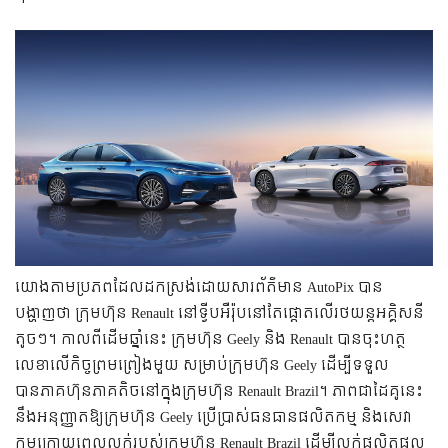
យោងតាមប្រភពដែលដកស្រង់ដោយសារព័ត៌មាន AutoPix បាន
បង្ហាញថា ក្រុមហ៊ុន Renault នៅទ្វីបអឺរ៉ុបនៅតែផ្តោតលើរថយន្តអគ្គិសនី
តូចៗ។
កាលពីដើមឆ្នាំនេះ ក្រុមហ៊ុន Geely និង Renault បានចុះហត្ថ
លេខាលើកិច្ចព្រមព្រៀងមួយ សម្រាប់ក្រុមហ៊ុន Geely ដើម្បីទទួល
បានភាគហ៊ុនភាគតិចនៅក្នុងក្រុមហ៊ុន Renault Brazil។ ភាពជាដៃគូនេះ
នឹងអនុញ្ញាតឱ្យក្រុមហ៊ុន Geely ប្រើប្រាស់ធនធានផលិតកម្ម និងសេវា
កម្មក្រោយពេលលក់របស់ក្រុមហ៊ុន Renault Brazil ដើម្បីលក់ផលិតផល