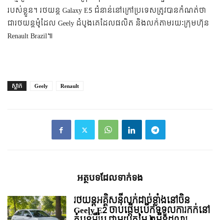
របស់ខ្លួន។ រថយន្ត Galaxy E5 ជំនាន់នៅក្រៅប្រទេសត្រូវបានកំណត់ថា
ជារថយន្តម៉ូដែល Geely ដំបូងគេដែលផលិត និងលក់តាមរយៈក្រុមហ៊ុន
Renault Brazil៕
ស្លាក
Geely
Renault
អត្ថបទ​ដែល​ទាក់ទង
រថយន្ដអគ្គិសនីលក់ដាច់ខ្លាំងនៅចិន
Geely E2 ចាប់ផ្តើមបើកទទួលការកក់នៅ