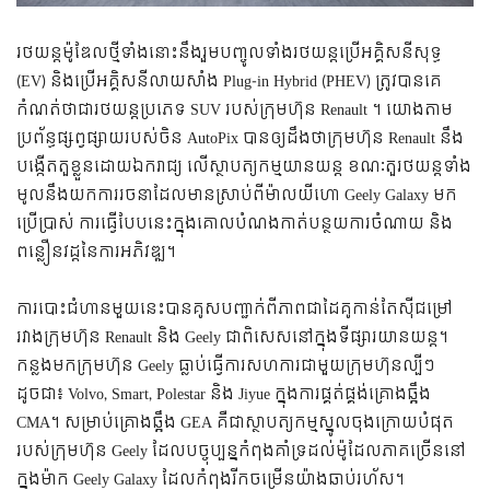
រថយន្ដម៉ូឌែល​ថ្មី​ទាំងនោះនឹងរួម​បញ្ចូល​ទាំង​រថយន្ត​ប្រើអគ្គិសនីសុទ្ធ
(EV) និង​ប្រើអគ្គិសនីលាយសាំង​ Plug-in Hybrid (PHEV) ​ត្រូវ​បាន​គេ​
កំណត់​ថា​ជា​រថយន្តប្រភេទ SUV របស់ក្រុមហ៊ុន Renault ។ យោងតាម
ប្រព័ន្ធផ្សព្វផ្សាយរបស់ចិន AutoPix បានឲ្យដឹងថាក្រុមហ៊ុន Renault នឹង
បង្កើតតួខ្លួនដោយឯករាជ្យ លើស្ថាបត្យកម្មយានយន្ត ខណៈតួរថយន្ដទាំង
មូលនឹងយកការរចនាដែលមានស្រាប់ពីម៉ាលយីហោ Geely Galaxy មក
ប្រើប្រាស់ ការធ្វើបែបនេះក្នុងគោលបំណងកាត់បន្ថយការចំណាយ និង
ពន្លឿនវដ្តនៃការអភិវឌ្ឍ។
ការបោះជំហានមួយនេះបានគូសបញ្ជាក់ពីភាពជាដៃគូកាន់តែស៊ីជម្រៅ
រវាងក្រុមហ៊ុន Renault និង Geely ជាពិសេសនៅក្នុងទីផ្សារយានយន្ត។
កន្លងមកក្រុមហ៊ុន Geely ធ្លាប់ធ្វើការសហការជាមួយក្រុមហ៊ុនល្បីៗ
ដូចជា៖ Volvo, Smart, Polestar និង Jiyue ក្នុងការផ្គត់ផ្គង់គ្រោងឆ្អឹង
CMA។ សម្រាប់គ្រោងឆ្អឹង GEA គឺជាស្ថាបត្យកម្មស្នូលចុងក្រោយបំផុត
របស់ក្រុមហ៊ុន Geely ដែលបច្ចុប្បន្នកំពុងគាំទ្រដល់ម៉ូដែលភាគច្រើននៅ
ក្នុងម៉ាក Geely Galaxy ដែលកំពុងរីកចម្រើនយ៉ាងឆាប់រហ័ស។