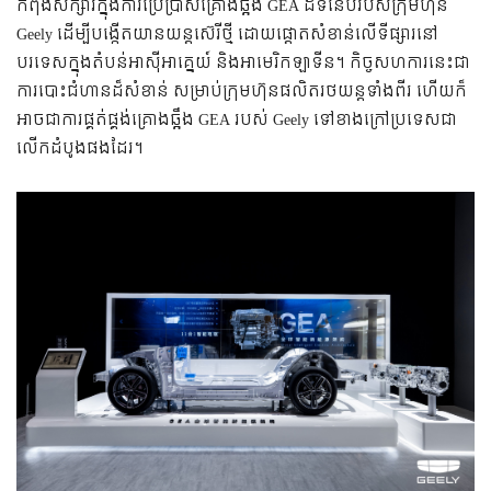
កំពុងសិក្សារក្នុងការប្រើប្រាស់គ្រោងឆ្អឹង GEA ដ៏ទំនើបរបស់ក្រុមហ៊ុន
Geely ដើម្បីបង្កើតយានយន្តស៊េរីថ្មី ដោយផ្តោតសំខាន់លើទីផ្សារនៅ
បរទេសក្នុងតំបន់អាស៊ីអាគ្នេយ៍ និងអាមេរិកឡាទីន។ កិច្ចសហការនេះជា
ការបោះជំហានដ៏សំខាន់ សម្រាប់ក្រុមហ៊ុនផលិតរថយន្តទាំងពីរ ហើយក៏
អាចជាការផ្គត់ផ្គង់គ្រោងឆ្អឹង GEA របស់ Geely ទៅខាងក្រៅប្រទេសជា
លើកដំបូងផងដែរ។