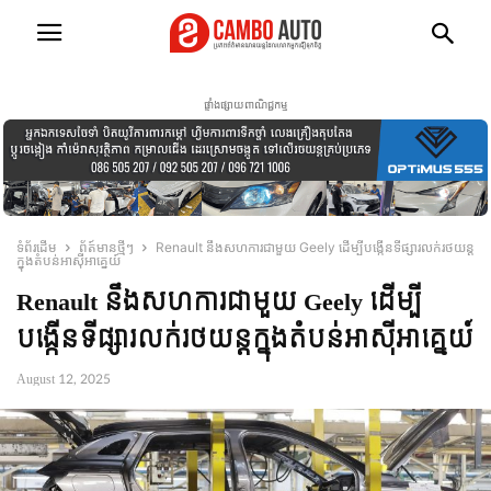
ផ្ទាំងផ្សាយពាណិជ្ជកម្ម
ទំព័រដើម
ព័ត៍មានថ្មីៗ
Renault នឹងសហការជាមួយ Geely ដើម្បីបង្កើនទីផ្សារលក់រថយន្ដ
ក្នុងតំបន់អាស៊ីអាគ្នេយ៍
Renault នឹងសហការជាមួយ Geely ដើម្បី
បង្កើនទីផ្សារលក់រថយន្ដក្នុងតំបន់អាស៊ីអាគ្នេយ៍
August 12, 2025