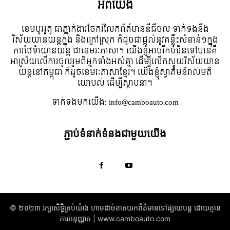
អំពី​យើង
ខេមបូអូតូ ជាភ្នាក់ងារចែករំលែកព័ត៍មានឌីជីថល ទាក់ទងនឹង
វិស័យយានយន្តក្នុង និងក្រៅស្រុក ក៏ដូចជាផ្តល់នូវគន្លឹះសំខាន់ៗក្នុង
ការថែទំាយានយន្ត ជាខេមរៈភាសា។ យើងខ្ញុំអាចរីកចំរើនទៅបានគឺ
អាស្រ័យលើការចូលរួមពីអ្នកទាំងអស់គ្នា ដើម្បីលើកស្ទួយវិស័យយាន
យន្តនៅកម្ពុជា ក៏ដូចខេមរៈភាសាខ្មែរ។ យើងខ្ញុំស្វាគមន៌រាល់មតិ
យោបល់ ដើម្បីស្ថាបនា។
ទាក់ទង​មក​យើង:
info@camboauto.com
ភ្ជាប់ទំនាក់ទំនងជាមួយយើង
© ២០២៣ រក្សាសិទ្ធិគ្រប់យ៉ាង​ ហាមដាច់ខាតយកព័ត៌មានទៅផ្សាយបន្ត ដោយគ្មាន
ការអនុញ្ញាត | www.camboauto.com