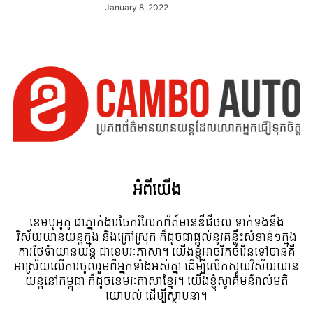
January 8, 2022
អំពី​យើង
ខេមបូអូតូ ជាភ្នាក់ងារចែករំលែកព័ត៍មានឌីជីថល ទាក់ទងនឹង
វិស័យយានយន្តក្នុង និងក្រៅស្រុក ក៏ដូចជាផ្តល់នូវគន្លឹះសំខាន់ៗក្នុង
ការថែទំាយានយន្ត ជាខេមរៈភាសា។ យើងខ្ញុំអាចរីកចំរើនទៅបានគឺ
អាស្រ័យលើការចូលរួមពីអ្នកទាំងអស់គ្នា ដើម្បីលើកស្ទួយវិស័យយាន
យន្តនៅកម្ពុជា ក៏ដូចខេមរៈភាសាខ្មែរ។ យើងខ្ញុំស្វាគមន៌រាល់មតិ
យោបល់ ដើម្បីស្ថាបនា។