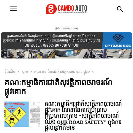
ផ្ទាំងផ្សាយពាណិជ្ជកម្ម
ទំព័រដើម
ស្លាក
គណៈកម្មាធិការជាតិសុវត្ថិភាពចរាចរណ៍ផ្លូវគោក
គណៈកម្មាធិការជាតិសុវត្ថិភាពចរាចរណ៍
ផ្លូវគោក
គណៈកម្មាធិការជាតិសុវត្ថិភាពចរាចរណ៍
ផ្លូវគោក ណែនាំនៃការប្រើប្រាស់
គ្រុបតេលេក្រាម “សុវត្ថិភាពចរាចរណ៍
យើង OUR ROAD SAFETY” ក្នុងការ
ផ្តល់នូវព័ត៌មាន