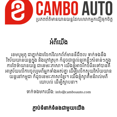
អំពី​យើង
ខេមបូអូតូ ជាភ្នាក់ងារចែករំលែកព័ត៍មានឌីជីថល ទាក់ទងនឹង
វិស័យយានយន្តក្នុង និងក្រៅស្រុក ក៏ដូចជាផ្តល់នូវគន្លឹះសំខាន់ៗក្នុង
ការថែទំាយានយន្ត ជាខេមរៈភាសា។ យើងខ្ញុំអាចរីកចំរើនទៅបានគឺ
អាស្រ័យលើការចូលរួមពីអ្នកទាំងអស់គ្នា ដើម្បីលើកស្ទួយវិស័យយាន
យន្តនៅកម្ពុជា ក៏ដូចខេមរៈភាសាខ្មែរ។ យើងខ្ញុំស្វាគមន៌រាល់មតិ
យោបល់ ដើម្បីស្ថាបនា។
ទាក់ទង​មក​យើង:
info@camboauto.com
ភ្ជាប់ទំនាក់ទំនងជាមួយយើង