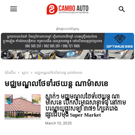
ផ្ទាំងផ្សាយពាណិជ្ជកម្ម
ទំព័រដើម
ស្លាក
មជ្ឈមណ្ឌលថែទាំរថយន្ត ណាម៉ាសខេ
មជ្ឈមណ្ឌលថែទាំរថយន្ត ណាម៉ាសខេ
ស្ងាត់ៗ មជ្ឈមណ្ឌលថែទាំរថយន្ត ណា
ម៉ាសខេ បើកសម្ពោធសាខាទី៦ នៅតាម
បណ្តោយផ្លូវសឡា ៣៧១ ក្បែរគំរោង
ផ្សារជីបម៉ុង Super Market
March 10, 2025