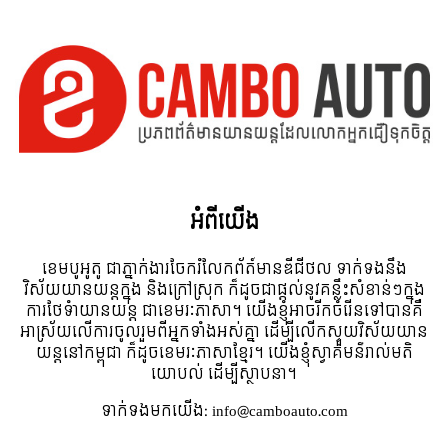
អំពី​យើង
ខេមបូអូតូ ជាភ្នាក់ងារចែករំលែកព័ត៍មានឌីជីថល ទាក់ទងនឹង
វិស័យយានយន្តក្នុង និងក្រៅស្រុក ក៏ដូចជាផ្តល់នូវគន្លឹះសំខាន់ៗក្នុង
ការថែទំាយានយន្ត ជាខេមរៈភាសា។ យើងខ្ញុំអាចរីកចំរើនទៅបានគឺ
អាស្រ័យលើការចូលរួមពីអ្នកទាំងអស់គ្នា ដើម្បីលើកស្ទួយវិស័យយាន
យន្តនៅកម្ពុជា ក៏ដូចខេមរៈភាសាខ្មែរ។ យើងខ្ញុំស្វាគមន៌រាល់មតិ
យោបល់ ដើម្បីស្ថាបនា។
ទាក់ទង​មក​យើង:
info@camboauto.com