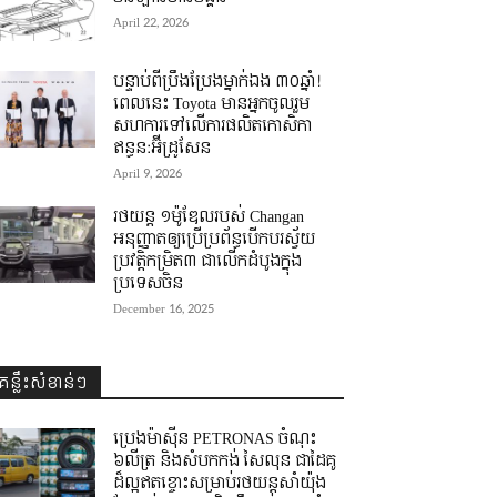
April 22, 2026
បន្ទាប់ពីប្រឹងប្រែងម្នាក់ឯង ៣០ឆ្នាំ! ​
ពេលនេះ Toyota មានអ្នកចូលរួម
សហការទៅលើការផលិតកោសិកា
ឥន្ធន:អ៊ីដ្រូសែន
April 9, 2026
រថយន្ត ១ម៉ូឌែលរបស់ Changan
អនុញ្ញាតឲ្យប្រើប្រព័ន្ធបើកបរស្វ័យ
ប្រវត្តិកម្រិត៣ ជាលើកដំបូងក្នុង
ប្រទេសចិន
December 16, 2025
គន្លឹះសំខាន់ៗ
ប្រេងម៉ាស៊ីន PETRONAS ចំណុះ
៦លីត្រ និងសំបកកង់ សៃលុន ជាដៃគូ
ដ៏ល្អឥតខ្ចោះសម្រាប់រថយន្តសាំយ៉ុង