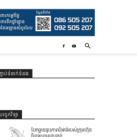
ភ្ជាប់ទំនាក់ទំនង
បច្ចេកវិទ្យា
បែកធ្លាយរូបភាពប៉ាតង់របស់ក្រុមហ៊ុន
ចិនឡានមានបង្គន់