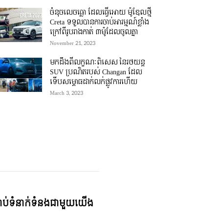
ចំនុចលេចធ្លោ ដែលធ្វើអោយ ម៉ូឌែលថ្មី
Creta ទទួលបានការចាប់អារម្មណ៍ខ្លាំង
ក្រៅពីរូបរាងកាត់ ៣ម៉ូដែលចូលគ្នា
November 21, 2023
មកដឹងពីលក្ខណៈពិសេស នៃរថយន្ត
SUV ប្រណិតរបស់ Changan ដែល
ទើបសម្ភោធដាក់លក់ផ្លូវការហើយ
March 3, 2023
្ជាប់ទំនាក់ទំនងជាមួយយើង