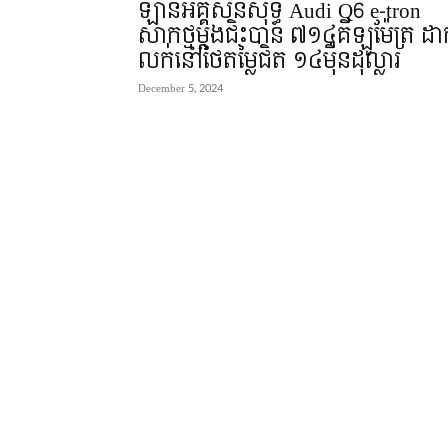
ឡានអគ្គិសនីសុទ្ធ Audi Q6 e-tron
សាកថ្មម្តងជិះបាន ៧១៤គីឡូម៉ែត្រ ដា
លក់នៅថៃតម្លៃជិត ១៤មុឺនដុល្លារ
December 5, 2024