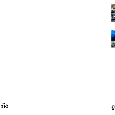
ី​យើង
ភ