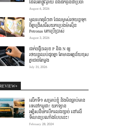
ដែលរត់ផ្លូវឆ្ងាយ និងដឹកធ្ងន់ជាប្រចាំ
August 6, 2026
មូលហេតុធំៗ៣ ដែលម្ចាស់រថយន្តទុក
ចិត្តជ្រើសរើសយកប្រេងម៉ាស៊ីន
Petronas មកប្រើប្រាស់
August 3, 2026
ដាក់ចង្កឹះលេខ P និង N ឲ្យ
រថយន្តឈប់ដូចគ្នា តែមានអត្ថន័យខុស
គ្នាដាច់តែម្តង
July 31, 2026
REVIEW+
លើកទី១ សម្រាប់ខ្ញុំ និងមិនធ្លាប់មាន
ទេនៅកម្ពុជា! យកឡាន
អគ្គិសនីមកបើកលេងខ្សាច់ នៅលើ
ទីលានប្រណាំងបែបនេះ!
February 28, 2024