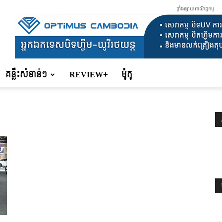
ផ្ទាំងផ្សាយពាណិជ្ជកម្ម
គន្លឹះសំខាន់ៗ
REVIEW+
ម៉ូតូ