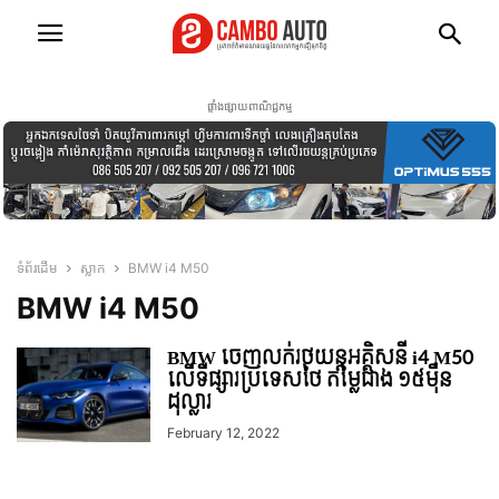
ផ្ទាំងផ្សាយពាណិជ្ជកម្ម
ទំព័រដើម
ស្លាក
BMW i4 M50
BMW i4 M50
BMW ចេញលក់រថយន្តអគ្គិសនី i4 M50
លើទីផ្សារប្រទេសថៃ តម្លៃជាង ១៥ម៉ឺន
ដុល្លារ
February 12, 2022