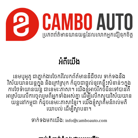
អំពី​យើង
ខេមបូអូតូ ជាភ្នាក់ងារចែករំលែកព័ត៍មានឌីជីថល ទាក់ទងនឹង
វិស័យយានយន្តក្នុង និងក្រៅស្រុក ក៏ដូចជាផ្តល់នូវគន្លឹះសំខាន់ៗក្នុង
ការថែទំាយានយន្ត ជាខេមរៈភាសា។ យើងខ្ញុំអាចរីកចំរើនទៅបានគឺ
អាស្រ័យលើការចូលរួមពីអ្នកទាំងអស់គ្នា ដើម្បីលើកស្ទួយវិស័យយាន
យន្តនៅកម្ពុជា ក៏ដូចខេមរៈភាសាខ្មែរ។ យើងខ្ញុំស្វាគមន៌រាល់មតិ
យោបល់ ដើម្បីស្ថាបនា។
ទាក់ទង​មក​យើង:
info@camboauto.com