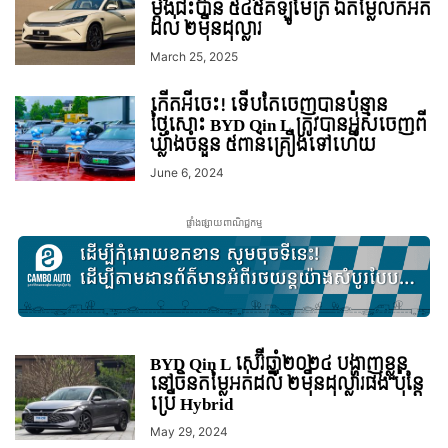
ម្តងជិះបាន ៥៤៥គីឡូម៉ែត្រ ឯតម្លៃលក់អត់
ដល់ ២ម៉ឺនដុល្លារ
March 25, 2025
កើតអីចេះ! ទើបតែចេញបានប៉ុន្មាន
ថ្ងៃសោះ BYD Qin L ត្រូវបានអូសចេញពី
ឃ្លាំងចំនួន ៥ពាន់គ្រឿងទៅហើយ
June 6, 2024
ផ្ទាំងផ្សាយពាណិជ្ជកម្ម
BYD Qin L សេរ៊ីឆ្នាំ២០២៤ បង្ហាញខ្លួន
នៅចិនតម្លៃអត់ដល់ ២មុឺនដុល្លារផង ប៉ុន្តែ
ប្រើ Hybrid
May 29, 2024