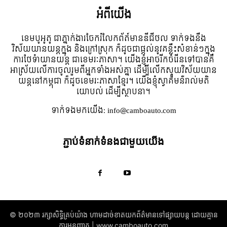
អំពី​យើង
ខេមបូអូតូ ជាភ្នាក់ងារចែករំលែកព័ត៍មានឌីជីថល ទាក់ទងនឹង
វិស័យយានយន្តក្នុង និងក្រៅស្រុក ក៏ដូចជាផ្តល់នូវគន្លឹះសំខាន់ៗក្នុង
ការថែទំាយានយន្ត ជាខេមរៈភាសា។ យើងខ្ញុំអាចរីកចំរើនទៅបានគឺ
អាស្រ័យលើការចូលរួមពីអ្នកទាំងអស់គ្នា ដើម្បីលើកស្ទួយវិស័យយាន
យន្តនៅកម្ពុជា ក៏ដូចខេមរៈភាសាខ្មែរ។ យើងខ្ញុំស្វាគមន៌រាល់មតិ
យោបល់ ដើម្បីស្ថាបនា។
ទាក់ទង​មក​យើង:
info@camboauto.com
ភ្ជាប់ទំនាក់ទំនងជាមួយយើង
© ២០២៣ រក្សាសិទ្ធិគ្រប់យ៉ាង​ ហាមដាច់ខាតយកព័ត៌មានទៅផ្សាយបន្ត ដោយគ្មាន
ការអនុញ្ញាត | www.camboauto.com