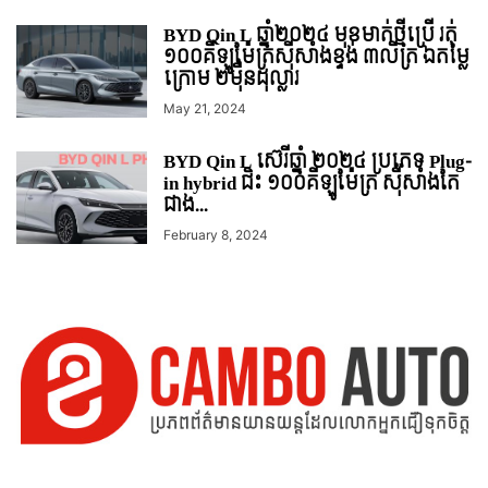
BYD Qin L ឆ្នាំ២០២៤ មុខមាត់ថ្មីប្រើ រត់
១០០គីឡូម៉ែត្រស៊ីសាំងខ្ទង់ ៣លីត្រ ឯតម្លៃ
ក្រោម ២មុឺនដុល្លារ
May 21, 2024
BYD Qin L ស៊េរីឆ្នាំ ២០២៤ ប្រភេទ Plug-
in hybrid ជិះ ១០០គីឡូម៉ែត្រ ស៊ីសាំងតែ
ជាង...
February 8, 2024