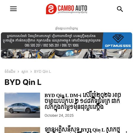
ផ្ទាំងផ្សាយពាណិជ្ជកម្ម
ទំព័រដើម
ស្លាក
BYD Qin L
BYD Qin L
BYD Qin L DM-i ស៊េរីឆ្នាំ២០២៦ អាច
ចម្ងាយបើកបរ ២ ១៤៨គីឡូម៉ែត្រ ដាក់
លក់ក្នុងតម្លៃ១មុឺនដុល្លារស្ដើង
October 24, 2025
ឡានអគ្គិសនីសុទ្ធ BYD Qin L សាកថ្ម