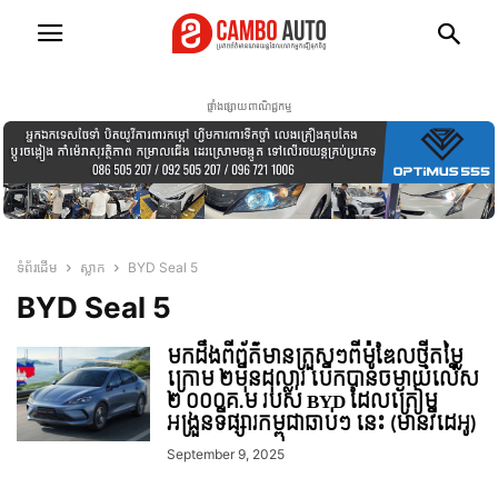
ផ្ទាំងផ្សាយពាណិជ្ជកម្ម
ទំព័រដើម
ស្លាក
BYD Seal 5
BYD Seal 5
មកដឹងពីព័ត៌មានត្រួសៗពីម៉ូឌែលថ្មីតម្លៃ
ក្រោម ២ម៉ឺនដុល្លារ បើកបានចម្ងាយលើស
២ ០០០គ.ម របស់ BYD ដែលត្រៀម
អង្រួនទីផ្សារកម្ពុជាឆាប់ៗ នេះ (មានវីដេអូ)
September 9, 2025