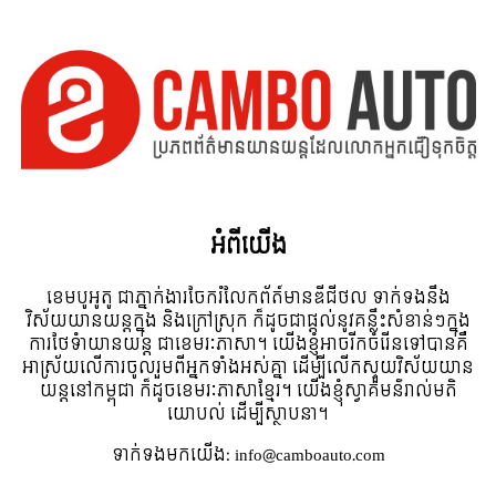
អំពី​យើង
ខេមបូអូតូ ជាភ្នាក់ងារចែករំលែកព័ត៍មានឌីជីថល ទាក់ទងនឹង
វិស័យយានយន្តក្នុង និងក្រៅស្រុក ក៏ដូចជាផ្តល់នូវគន្លឹះសំខាន់ៗក្នុង
ការថែទំាយានយន្ត ជាខេមរៈភាសា។ យើងខ្ញុំអាចរីកចំរើនទៅបានគឺ
អាស្រ័យលើការចូលរួមពីអ្នកទាំងអស់គ្នា ដើម្បីលើកស្ទួយវិស័យយាន
យន្តនៅកម្ពុជា ក៏ដូចខេមរៈភាសាខ្មែរ។ យើងខ្ញុំស្វាគមន៌រាល់មតិ
យោបល់ ដើម្បីស្ថាបនា។
ទាក់ទង​មក​យើង:
info@camboauto.com