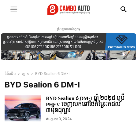
ផ្ទាំងផ្សាយពាណិជ្ជកម្ម
ទំព័រដើម
ស្លាក
BYD Sealion 6 DM-I
BYD Sealion 6 DM-I
BYD Sealion 6 DM-I ឆ្នាំ ២០២៥ ប្រើ
PHEV ចេញលក់នៅថៃតម្លៃអត់ដល់
៣មុឺនដុល្លារ
August 9, 2024