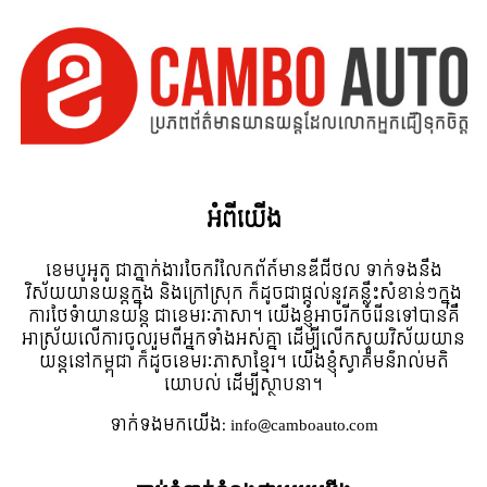
អំពី​យើង
ខេមបូអូតូ ជាភ្នាក់ងារចែករំលែកព័ត៍មានឌីជីថល ទាក់ទងនឹង
វិស័យយានយន្តក្នុង និងក្រៅស្រុក ក៏ដូចជាផ្តល់នូវគន្លឹះសំខាន់ៗក្នុង
ការថែទំាយានយន្ត ជាខេមរៈភាសា។ យើងខ្ញុំអាចរីកចំរើនទៅបានគឺ
អាស្រ័យលើការចូលរួមពីអ្នកទាំងអស់គ្នា ដើម្បីលើកស្ទួយវិស័យយាន
យន្តនៅកម្ពុជា ក៏ដូចខេមរៈភាសាខ្មែរ។ យើងខ្ញុំស្វាគមន៌រាល់មតិ
យោបល់ ដើម្បីស្ថាបនា។
ទាក់ទង​មក​យើង:
info@camboauto.com