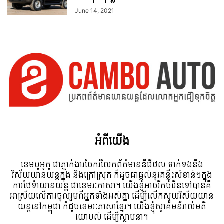
June 14, 2021
អំពី​យើង
ខេមបូអូតូ ជាភ្នាក់ងារចែករំលែកព័ត៍មានឌីជីថល ទាក់ទងនឹង
វិស័យយានយន្តក្នុង និងក្រៅស្រុក ក៏ដូចជាផ្តល់នូវគន្លឹះសំខាន់ៗក្នុង
ការថែទំាយានយន្ត ជាខេមរៈភាសា។ យើងខ្ញុំអាចរីកចំរើនទៅបានគឺ
អាស្រ័យលើការចូលរួមពីអ្នកទាំងអស់គ្នា ដើម្បីលើកស្ទួយវិស័យយាន
យន្តនៅកម្ពុជា ក៏ដូចខេមរៈភាសាខ្មែរ។ យើងខ្ញុំស្វាគមន៌រាល់មតិ
យោបល់ ដើម្បីស្ថាបនា។