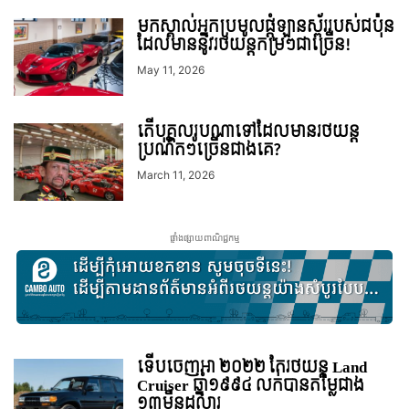
មកស្គាល់អ្នកប្រមូលផ្តុំឡានស្ព័ររបស់ជប៉ុន
ដែលមាននូវរថយន្តកម្រៗជាច្រើន!
May 11, 2026
តើបុគ្គលរូបណាទៅដែលមានរថយន្ត
ប្រណិតៗច្រើនជាងគេ?
March 11, 2026
ផ្ទាំងផ្សាយពាណិជ្ជកម្ម
ទើបចេញអា ២០២២ តែរថយន្ត Land
Cruiser ឆ្នាំ១៩៩៤ លក់បានតម្លៃជាង
១៣ម៉ឺនដុល្លារ