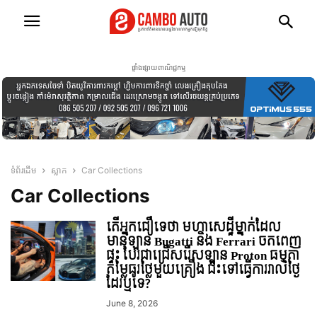
ផ្ទាំងផ្សាយពាណិជ្ជកម្ម
ទំព័រដើម
ស្លាក
Car Collections
Car Collections
តើអ្នកជឿទេថា មហាសេដ្ឋីម្នាក់ដែល
មានឡាន Bugatti និង Ferrari ចតពេញ
ផ្ទះ បែរជាជ្រើសរើសឡាន Proton ធម្មតា
តម្លៃធូរថ្លៃមួយគ្រឿង ជិះទៅធ្វើការរាល់ថ្ងៃ
ដែរឬទេ?
June 8, 2026