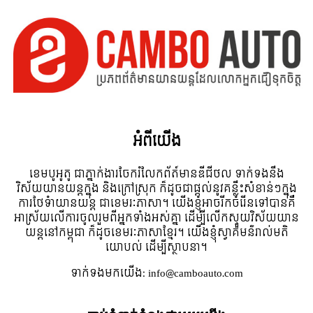
អំពី​យើង
ខេមបូអូតូ ជាភ្នាក់ងារចែករំលែកព័ត៍មានឌីជីថល ទាក់ទងនឹង
វិស័យយានយន្តក្នុង និងក្រៅស្រុក ក៏ដូចជាផ្តល់នូវគន្លឹះសំខាន់ៗក្នុង
ការថែទំាយានយន្ត ជាខេមរៈភាសា។ យើងខ្ញុំអាចរីកចំរើនទៅបានគឺ
អាស្រ័យលើការចូលរួមពីអ្នកទាំងអស់គ្នា ដើម្បីលើកស្ទួយវិស័យយាន
យន្តនៅកម្ពុជា ក៏ដូចខេមរៈភាសាខ្មែរ។ យើងខ្ញុំស្វាគមន៌រាល់មតិ
យោបល់ ដើម្បីស្ថាបនា។
ទាក់ទង​មក​យើង:
info@camboauto.com