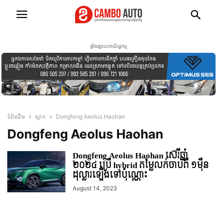
ផ្ទាំងផ្សាយពាណិជ្ជកម្ម
ទំព័រដើម
ស្លាក
Dongfeng Aeolus Haohan
Dongfeng Aeolus Haohan
Dongfeng Aeolus Haohan ស៊េរីឆ្នាំ
២០២៤ ប្រើ hybrid តម្លៃលក់ចាប់ពី ១មុឺន
ដុល្លារឡើងទៅប៉ុណ្ណោះ
August 14, 2023