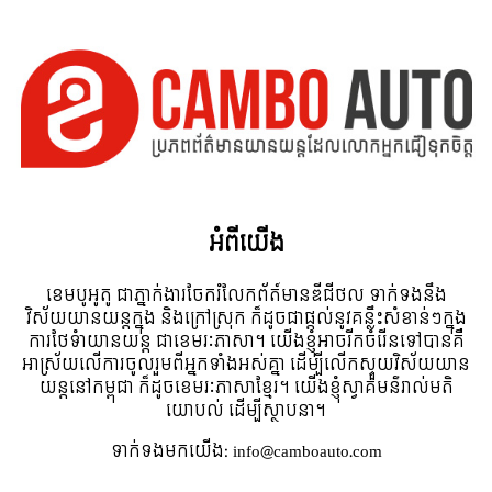
អំពី​យើង
ខេមបូអូតូ ជាភ្នាក់ងារចែករំលែកព័ត៍មានឌីជីថល ទាក់ទងនឹង
វិស័យយានយន្តក្នុង និងក្រៅស្រុក ក៏ដូចជាផ្តល់នូវគន្លឹះសំខាន់ៗក្នុង
ការថែទំាយានយន្ត ជាខេមរៈភាសា។ យើងខ្ញុំអាចរីកចំរើនទៅបានគឺ
អាស្រ័យលើការចូលរួមពីអ្នកទាំងអស់គ្នា ដើម្បីលើកស្ទួយវិស័យយាន
យន្តនៅកម្ពុជា ក៏ដូចខេមរៈភាសាខ្មែរ។ យើងខ្ញុំស្វាគមន៌រាល់មតិ
យោបល់ ដើម្បីស្ថាបនា។
ទាក់ទង​មក​យើង:
info@camboauto.com