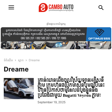
ផ្ទាំងផ្សាយពាណិជ្ជកម្ម
ទំព័រដើម
ស្លាក
Dreame
Dreame
គ្រាន់ឈានជើងចូលវិស័យឡានអគ្គិសនី
ភ្លាម ក្រុមហ៊ុនផលិតម៉ាស៊ីនបូមធូលីនេះ​
ហ៊ានប្រកាសថាម៉ូឌែលដំបូងខ្លួននឹង
ប្រជែងជាមួយ Bugatti Veyron ភ្លាម!
September 19, 2025