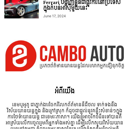
Ferrari បង្ហាញខ្លួនជាផ្លូវការនៅប្រទេស
ក្នុងតំបន់អាស៊ីមួយនេះ
June 17, 2024
អំពី​យើង
ខេមបូអូតូ ជាភ្នាក់ងារចែករំលែកព័ត៍មានឌីជីថល ទាក់ទងនឹង
វិស័យយានយន្តក្នុង និងក្រៅស្រុក ក៏ដូចជាផ្តល់នូវគន្លឹះសំខាន់ៗក្នុង
ការថែទំាយានយន្ត ជាខេមរៈភាសា។ យើងខ្ញុំអាចរីកចំរើនទៅបានគឺ
អាស្រ័យលើការចូលរួមពីអ្នកទាំងអស់គ្នា ដើម្បីលើកស្ទួយវិស័យយាន