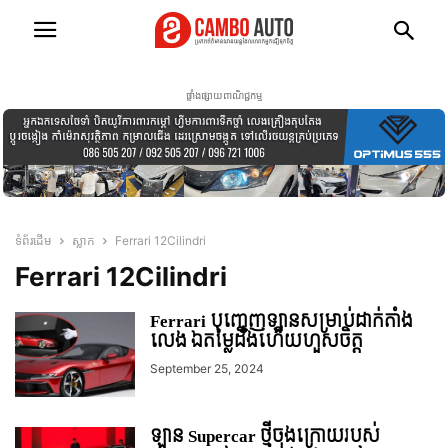
ផ្ទាំងផ្សាយពាណិជ្ជកម្ម
ទំព័រដើម
ស្លាក
Ferrari 12Cilindri
Ferrari 12Cilindri
Ferrari បញ្ចេញឡានសម្រាប់ដាក់តាំង
លេង ឯតម្លៃដឹងហើយហួសចិត្ត
September 25, 2024
ឡាន Supercar ថ្មីចុងក្រោយរបស់