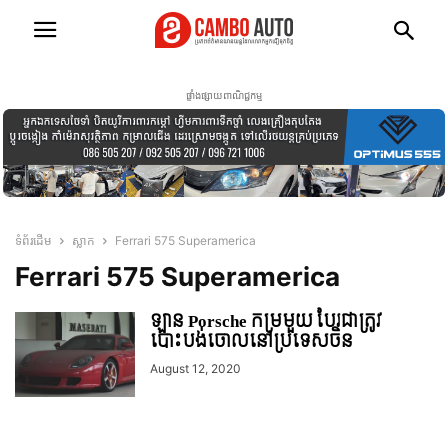
ផ្ទាំងផ្សាយពាណិជ្ជកម្ម
ទំព័រដើម
ស្លាក
Ferrari 575 Superamerica
Ferrari 575 Superamerica
ឡាន Porsche កម្រមួយ បែរជាត្រូវ
បោះបង់ចោលនៅប្រទេសចិន
August 12, 2020