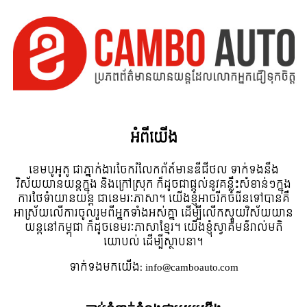
អំពី​យើង
ខេមបូអូតូ ជាភ្នាក់ងារចែករំលែកព័ត៍មានឌីជីថល ទាក់ទងនឹង
វិស័យយានយន្តក្នុង និងក្រៅស្រុក ក៏ដូចជាផ្តល់នូវគន្លឹះសំខាន់ៗក្នុង
ការថែទំាយានយន្ត ជាខេមរៈភាសា។ យើងខ្ញុំអាចរីកចំរើនទៅបានគឺ
អាស្រ័យលើការចូលរួមពីអ្នកទាំងអស់គ្នា ដើម្បីលើកស្ទួយវិស័យយាន
យន្តនៅកម្ពុជា ក៏ដូចខេមរៈភាសាខ្មែរ។ យើងខ្ញុំស្វាគមន៌រាល់មតិ
យោបល់ ដើម្បីស្ថាបនា។
ទាក់ទង​មក​យើង:
info@camboauto.com