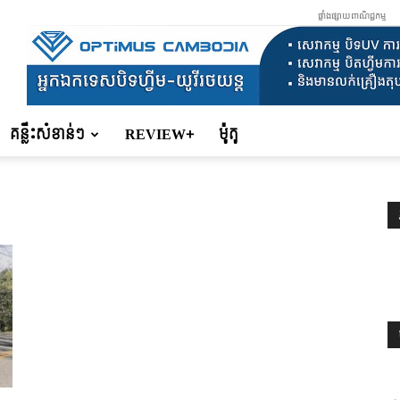
ផ្ទាំងផ្សាយពាណិជ្ជកម្ម
គន្លឹះសំខាន់ៗ
REVIEW+
ម៉ូតូ