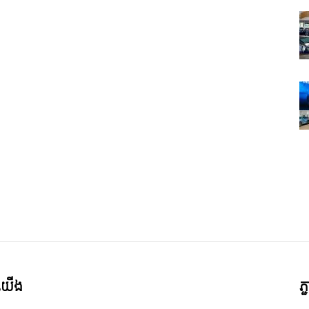
ី​យើង
ភ