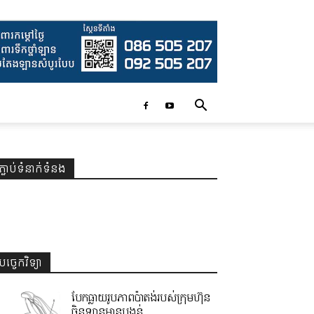
ភ្ជាប់ទំនាក់ទំនង
បច្ចេកវិទ្យា
បែកធ្លាយរូបភាពប៉ាតង់របស់ក្រុមហ៊ុន
ចិនឡានមានបង្គន់