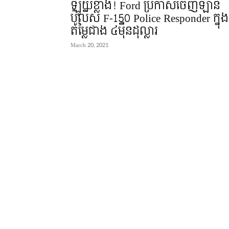
ឡូយខ្លាំង! Ford ប្រកាសចេញឡាន
ប៉ូលីស F-150 Police Responder ក្នុង
តម្លៃជាង ៤ម៉ឺនដុល្លារ
March 20, 2021