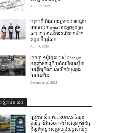
April 22, 2026
បន្ទាប់ពីប្រឹងប្រែងម្នាក់ឯង ៣០ឆ្នាំ! ​
ពេលនេះ Toyota មានអ្នកចូលរួម
សហការទៅលើការផលិតកោសិកា
ឥន្ធន:អ៊ីដ្រូសែន
April 9, 2026
រថយន្ត ១ម៉ូឌែលរបស់ Changan
អនុញ្ញាតឲ្យប្រើប្រព័ន្ធបើកបរស្វ័យ
ប្រវត្តិកម្រិត៣ ជាលើកដំបូងក្នុង
ប្រទេសចិន
December 16, 2025
គន្លឹះសំខាន់ៗ
ប្រេងម៉ាស៊ីន PETRONAS ចំណុះ
៦លីត្រ និងសំបកកង់ សៃលុន ជាដៃគូ
ដ៏ល្អឥតខ្ចោះសម្រាប់រថយន្តសាំយ៉ុង