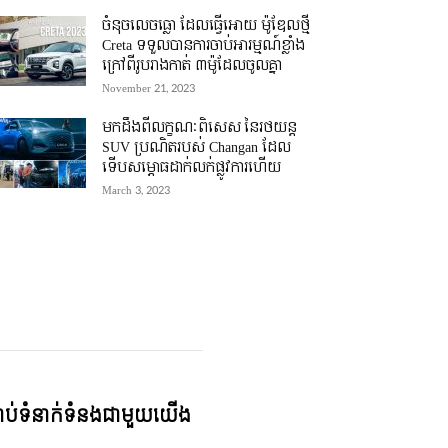
ចំនុចលេចធ្លោ ដែលធ្វើអោយ ម៉ូឌែលថ្មី
Creta ទទួលបានការចាប់អារម្មណ៍ខ្លាំង
ក្រៅពីរូបរាងកាត់ ៣ម៉ូដែលចូលគ្នា
November 21, 2023
មកដឹងពីលក្ខណៈពិសេស នៃរថយន្ត
SUV ប្រណិតរបស់ Changan ដែល
ទើបសម្ភោធដាក់លក់ផ្លូវការហើយ
March 3, 2023
្ជាប់ទំនាក់ទំនងជាមួយយើង