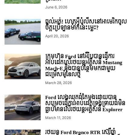
June 6, 2026
ឆ្ងល់់អត់! ហេតុអ្វីប៉ូលីសនៅអាមេរិកចូល
ចិត្តប្រើឡានម៉ាកនេះម្លេះ?
April 20, 2026
ក្រុមហ៊ុន Ford នៅអឺរ៉ុបបានធ្វើការ
អាប់ដេតលើរថយន្តអគ្គីសនី Mustang
Mach-E និងបានបន្ថែមមកជាមួយ
ជម្រើសម៉ូឌែលថ្មី
March 28, 2026
Ford លេងឈុតធំតែម្ដងដោយបាន
សម្រេចធ្វើការអាប់ដេតទ្រង់ទ្រាយធំមិន
ធ្លាប់មានលើរថយន្ដអគ្គិសនី Explorer
March 11, 2026
រថយន្ត Ford Bronco RTR ស៊េរីឆ្នាំ