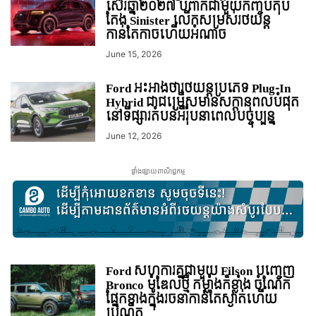
ស៊េរីឆ្នាំ២០២៧ បំពាក់ជាមួយកញ្ចប់តុប
តែង Sinister លើកសម្រស់រថយន្ដ
កាន់តែកាចហើយអំណាច
June 15, 2026
Ford អះអាងថារថយន្តប្រភេទ Plug-In
Hybrid ជាជម្រើសមានសក្តានុពលបំផុត
នៅទីផ្សារតំបន់អឺរ៉ុបនាពេលបច្ចុប្បន្ន
June 12, 2026
ផ្ទាំងផ្សាយពាណិជ្ជកម្ម
Ford សហការគ្នជាមួយ Filson បញ្ចេញ
Bronco ម៉ូឌែលថ្មី កម្លាំងក៏ខ្លាំង ចំណែក
ផ្នែកខាងក្នុងរចនាកាន់តែស្ងាត់ហើយ
ប្រណីត