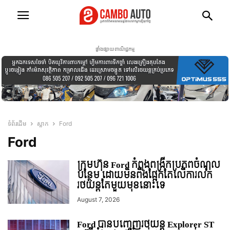
ផ្ទាំងផ្សាយពាណិជ្ជកម្ម
ទំព័រដើម
ស្លាក
Ford
Ford
ក្រុមហ៊ុន Ford កំពុងពង្រីកប្រភពចំណូល
បន្ថែម ដោយមិនពឹងផ្អែកតែលើការលក់
រថយន្ដតែមួយមុខនោះទេ
August 7, 2026
Ford បានបញ្ចេញរថយន្ដ Explorer ST