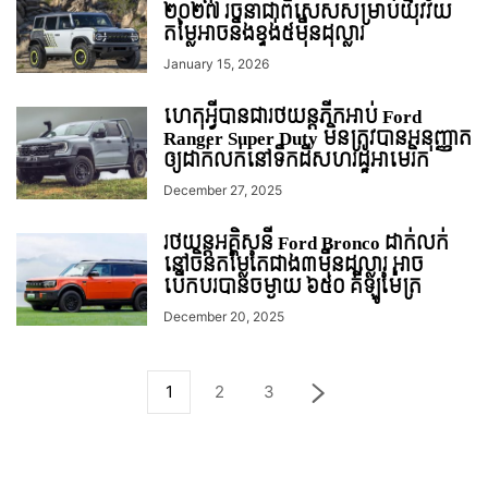
២០២៧ រចនាជាពិសេសសម្រាប់យុវវ័យ
តម្លៃអាចនឹងខ្ទង់៥មុឺនដុល្លារ
January 15, 2026
ហេតុអ្វីបានជារថយន្ដភីកអាប់ Ford
Ranger Super Duty មិនត្រូវបានអនុញ្ញាត
ឲ្យដាក់លក់នៅទឹកដីសហរដ្ឋអាមេរិក
December 27, 2025
រថយន្ដអគ្គិសនី Ford Bronco ដាក់លក់
នៅចិនតម្លៃតែជាង៣មុឺនដុល្លារ អាច
បើកបរបានចម្ងាយ ៦៥០ គីឡូម៉ែត្រ
December 20, 2025
1
2
3