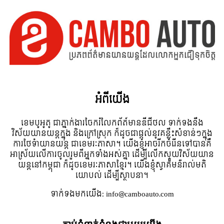
អំពី​យើង
ខេមបូអូតូ ជាភ្នាក់ងារចែករំលែកព័ត៍មានឌីជីថល ទាក់ទងនឹង
វិស័យយានយន្តក្នុង និងក្រៅស្រុក ក៏ដូចជាផ្តល់នូវគន្លឹះសំខាន់ៗក្នុង
ការថែទំាយានយន្ត ជាខេមរៈភាសា។ យើងខ្ញុំអាចរីកចំរើនទៅបានគឺ
អាស្រ័យលើការចូលរួមពីអ្នកទាំងអស់គ្នា ដើម្បីលើកស្ទួយវិស័យយាន
យន្តនៅកម្ពុជា ក៏ដូចខេមរៈភាសាខ្មែរ។ យើងខ្ញុំស្វាគមន៌រាល់មតិ
យោបល់ ដើម្បីស្ថាបនា។
ទាក់ទង​មក​យើង:
info@camboauto.com