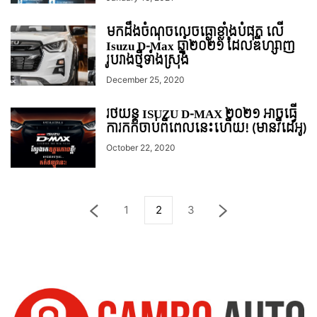
មកដឹងចំណុចលេចធ្លោខ្លាំងបំផុត លើ
Isuzu D-Max ឆ្នាំ២០២១ ដែលឌីហ្សាញ
រូបរាងថ្មីទាំងស្រុង
December 25, 2020
រថយន្ត ISUZU D-MAX ២០២១ អាចធ្វើ
ការកក់ចាប់ពីពេលនេះហើយ! (មានវីដេអូ)
October 22, 2020
1
2
3