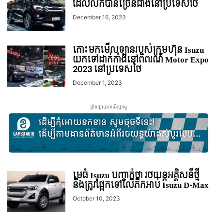
ដែលលក់បានច្រើនជាងនៅប្រទេសថៃ
December 16, 2023
តោះមកមើលឡានរបស់ក្រុមហ៊ុន Isuzu
យកទៅដាក់តាំងនៅពិពរណ៌ Motor Expo
2023 នៅប្រទេសថៃ
December 1, 2023
ផ្ទាំងផ្សាយពាណិជ្ជកម្ម
មេធំ Isuzu បញ្ជាក់ថា ​រថយន្ត​អគ្គិសនី​ថ្មី​
នឹង​ត្រូវ​ផ្អែកទៅលើភីកអាប់ Isuzu D-Max
October 10, 2023