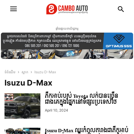
ផ្ទាំងផ្សាយពាណិជ្ជកម្ម
ទំព័រដើម
ស្លាក
Isuzu D-Max
Isuzu D-Max
ភីកអាប់របស់ Toyota លក់បានច្រើន
ជាងគេក្នុងផ្នែកនៅទីផ្សារប្រទេសថៃ
April 10, 2024
Isuzu D-Max ឈរកំពូលតារាងជាភីកអាប់