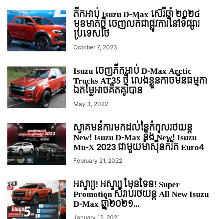
ភីកអាប់ Isuzu D-Max ស៊េរីឆ្នាំ ២០២៤
មុខមាត់ថ្មី ចេញលក់ជាផ្លូវការនៅទីផ្សារ
ប្រទេសថៃ
October 7, 2023
Isuzu ចេញភីកអាប់ D-Max Arctic
Trucks AT35 ថ្មី លេងខ្លួនកាចមិនធម្មតា
ឯតម្លៃអាចគិតគូរបាន
May 3, 2022
ស្វាគមន៍ការមកដល់នៃកំពូលរថយន្ដ
New! Isuzu D-Max និង New! Isuzu
Mu-X 2023 ជាមួយម៉ាស៊ីនកំរិត Euro4
February 21, 2022
អស្ទារ្យ! អស្ទារ្យ មែនទែន! Super
Promotion សំរាប់រថយន្ត All New Isuzu
D-Max ឆ្នាំ២០២១...
January 15, 2021