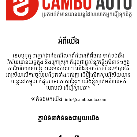
អំពី​យើង
ខេមបូអូតូ ជាភ្នាក់ងារចែករំលែកព័ត៍មានឌីជីថល ទាក់ទងនឹង
វិស័យយានយន្តក្នុង និងក្រៅស្រុក ក៏ដូចជាផ្តល់នូវគន្លឹះសំខាន់ៗក្នុង
ការថែទំាយានយន្ត ជាខេមរៈភាសា។ យើងខ្ញុំអាចរីកចំរើនទៅបានគឺ
អាស្រ័យលើការចូលរួមពីអ្នកទាំងអស់គ្នា ដើម្បីលើកស្ទួយវិស័យយាន
យន្តនៅកម្ពុជា ក៏ដូចខេមរៈភាសាខ្មែរ។ យើងខ្ញុំស្វាគមន៌រាល់មតិ
យោបល់ ដើម្បីស្ថាបនា។
ទាក់ទង​មក​យើង:
info@camboauto.com
ភ្ជាប់ទំនាក់ទំនងជាមួយយើង