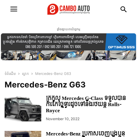
ផ្ទាំងផ្សាយពាណិជ្ជកម្ម
ទំព័រដើម
ស្លាក
Mercedes-Benz G63
Mercedes-Benz G63
ត្រកូល Mercedes G-Class ទទួលបាន
ការកែច្នៃទ្វារដូចទៅនឹងរថយន្ត Rolls-
Royce
November 10, 2022
Mercedes-Benz ប្រកាសចេញបងប្អូន