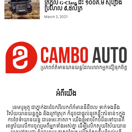
ត្រកូល G-Class ជិះ ១០០គ.ម ស៊ីប្រេង
ប្រហែល ៩,៥លីត្រ
March 2, 2021
អំពី​យើង
ខេមបូអូតូ ជាភ្នាក់ងារចែករំលែកព័ត៍មានឌីជីថល ទាក់ទងនឹង
វិស័យយានយន្តក្នុង និងក្រៅស្រុក ក៏ដូចជាផ្តល់នូវគន្លឹះសំខាន់ៗក្នុង
ការថែទំាយានយន្ត ជាខេមរៈភាសា។ យើងខ្ញុំអាចរីកចំរើនទៅបានគឺ
អាស្រ័យលើការចូលរួមពីអ្នកទាំងអស់គ្នា ដើម្បីលើកស្ទួយវិស័យយាន