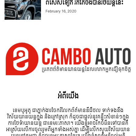
ពិសេសទៀត រឹតតែចង់បានរថយន្តនេះ
February 16, 2020
អំពី​យើង
ខេមបូអូតូ ជាភ្នាក់ងារចែករំលែកព័ត៍មានឌីជីថល ទាក់ទងនឹង
វិស័យយានយន្តក្នុង និងក្រៅស្រុក ក៏ដូចជាផ្តល់នូវគន្លឹះសំខាន់ៗក្នុង
ការថែទំាយានយន្ត ជាខេមរៈភាសា។ យើងខ្ញុំអាចរីកចំរើនទៅបានគឺ
អាស្រ័យលើការចូលរួមពីអ្នកទាំងអស់គ្នា ដើម្បីលើកស្ទួយវិស័យយាន