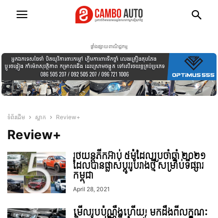
ផ្ទាំងផ្សាយពាណិជ្ជកម្ម
ទំព័រដើម
ស្លាក
Review+
Review+
រថយន្តភីកអ៊ាប់ ៥ម៉ូដែលប្រចាំឆ្នាំ ២០២១
ដែលបានផ្លាស់ប្តូររូបរាងថ្មី សម្រាប់ទីផ្សារ
កម្ពុជា
April 28, 2021
មើលរូបប៉ុណ្ណឹងហើយ! មកដឹងពីលក្ខណៈ