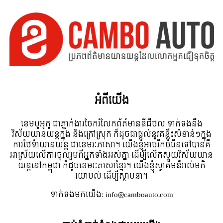
អំពី​យើង
ខេមបូអូតូ ជាភ្នាក់ងារចែករំលែកព័ត៍មានឌីជីថល ទាក់ទងនឹង
វិស័យយានយន្តក្នុង និងក្រៅស្រុក ក៏ដូចជាផ្តល់នូវគន្លឹះសំខាន់ៗក្នុង
ការថែទំាយានយន្ត ជាខេមរៈភាសា។ យើងខ្ញុំអាចរីកចំរើនទៅបានគឺ
អាស្រ័យលើការចូលរួមពីអ្នកទាំងអស់គ្នា ដើម្បីលើកស្ទួយវិស័យយាន
យន្តនៅកម្ពុជា ក៏ដូចខេមរៈភាសាខ្មែរ។ យើងខ្ញុំស្វាគមន៌រាល់មតិ
យោបល់ ដើម្បីស្ថាបនា។
ទាក់ទង​មក​យើង:
info@camboauto.com