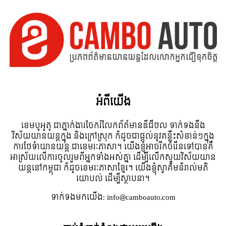
អំពី​យើង
ខេមបូអូតូ ជាភ្នាក់ងារចែករំលែកព័ត៍មានឌីជីថល ទាក់ទងនឹង
វិស័យយានយន្តក្នុង និងក្រៅស្រុក ក៏ដូចជាផ្តល់នូវគន្លឹះសំខាន់ៗក្នុង
ការថែទំាយានយន្ត ជាខេមរៈភាសា។ យើងខ្ញុំអាចរីកចំរើនទៅបានគឺ
អាស្រ័យលើការចូលរួមពីអ្នកទាំងអស់គ្នា ដើម្បីលើកស្ទួយវិស័យយាន
យន្តនៅកម្ពុជា ក៏ដូចខេមរៈភាសាខ្មែរ។ យើងខ្ញុំស្វាគមន៌រាល់មតិ
យោបល់ ដើម្បីស្ថាបនា។
ទាក់ទង​មក​យើង:
info@camboauto.com