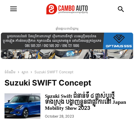
ផ្ទាំងផ្សាយពាណិជ្ជកម្ម
ទំព័រដើម
ស្លាក
Suzuki SWIFT Concept
Suzuki SWIFT Concept
Suzuki Swift ជំនាន់ទី ៤ ផ្លាស់ប្តូរថ្មី
ទាំងស្រុង បង្ហាញខ្លួនជាផ្លូវការនៅ Japan
Mobility Show 2023
October 28, 2023