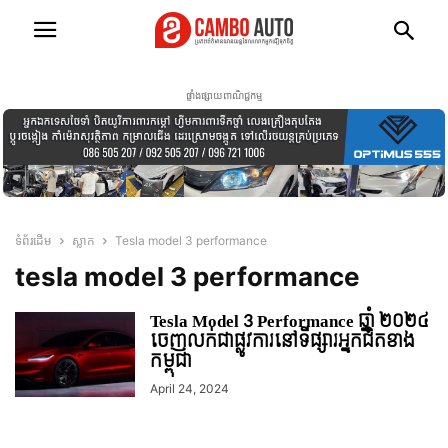
ផ្ទាំងផ្សាយពាណិជ្ជកម្ម
ទំព័រដើម
ស្លាក
Tesla model 3 performance
tesla model 3 performance
Tesla Model 3 Performance ឆ្នាំ ២០២៤
ចេញលក់ជាផ្លូវការនៅទីផ្សារអ្នកជិតខាង
កម្ពុជា
April 24, 2024