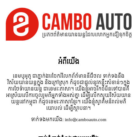
អំពី​យើង
ខេមបូអូតូ ជាភ្នាក់ងារចែករំលែកព័ត៍មានឌីជីថល ទាក់ទងនឹង
វិស័យយានយន្តក្នុង និងក្រៅស្រុក ក៏ដូចជាផ្តល់នូវគន្លឹះសំខាន់ៗក្នុង
ការថែទំាយានយន្ត ជាខេមរៈភាសា។ យើងខ្ញុំអាចរីកចំរើនទៅបានគឺ
អាស្រ័យលើការចូលរួមពីអ្នកទាំងអស់គ្នា ដើម្បីលើកស្ទួយវិស័យយាន
យន្តនៅកម្ពុជា ក៏ដូចខេមរៈភាសាខ្មែរ។ យើងខ្ញុំស្វាគមន៌រាល់មតិ
យោបល់ ដើម្បីស្ថាបនា។
ទាក់ទង​មក​យើង:
info@camboauto.com