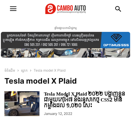
ផ្ទាំងផ្សាយពាណិជ្ជកម្ម
ទំព័រដើម
ស្លាក
Tesla model X Plaid
Tesla model X Plaid
Tesla Model X Plaid ២០២២ បង្ហាញខ្លួន
ជាមួយកៅអី៧ និងរន្ធសាកថ្ម CSS2 មាន
កម្លាំងដល់ ១,០២០ សេះ
January 12, 2022