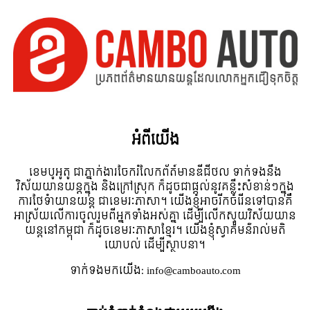
អំពី​យើង
ខេមបូអូតូ ជាភ្នាក់ងារចែករំលែកព័ត៍មានឌីជីថល ទាក់ទងនឹង
វិស័យយានយន្តក្នុង និងក្រៅស្រុក ក៏ដូចជាផ្តល់នូវគន្លឹះសំខាន់ៗក្នុង
ការថែទំាយានយន្ត ជាខេមរៈភាសា។ យើងខ្ញុំអាចរីកចំរើនទៅបានគឺ
អាស្រ័យលើការចូលរួមពីអ្នកទាំងអស់គ្នា ដើម្បីលើកស្ទួយវិស័យយាន
យន្តនៅកម្ពុជា ក៏ដូចខេមរៈភាសាខ្មែរ។ យើងខ្ញុំស្វាគមន៌រាល់មតិ
យោបល់ ដើម្បីស្ថាបនា។
ទាក់ទង​មក​យើង:
info@camboauto.com