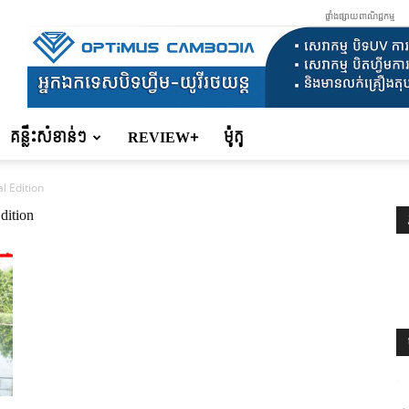
ផ្ទាំងផ្សាយពាណិជ្ជកម្ម
គន្លឹះសំខាន់ៗ
REVIEW+
ម៉ូតូ
l Edition
dition