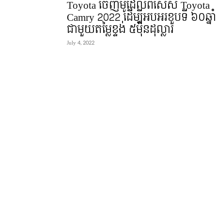
Toyota​ ចេញម៉ូដែលពិសេស Toyota
Camry 2022 ដើម្បីអបអរខួបទី ៦០ឆ្នាំ
ជាមួយតម្លៃខ្ទង់ ៥មុឺនដុល្លារ
July 4, 2022