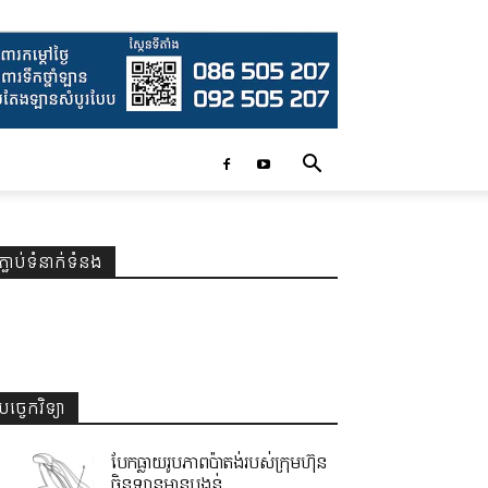
ភ្ជាប់ទំនាក់ទំនង
បច្ចេកវិទ្យា
បែកធ្លាយរូបភាពប៉ាតង់របស់ក្រុមហ៊ុន
ចិនឡានមានបង្គន់