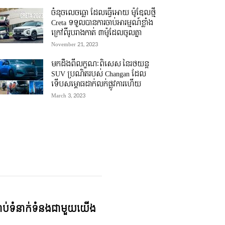
ចំនុចលេចធ្លោ ដែលធ្វើអោយ ម៉ូឌែលថ្មី
Creta ទទួលបានការចាប់អារម្មណ៍ខ្លាំង
ក្រៅពីរូបរាងកាត់ ៣ម៉ូដែលចូលគ្នា
November 21, 2023
មកដឹងពីលក្ខណៈពិសេស នៃរថយន្ត
SUV ប្រណិតរបស់ Changan ដែល
ទើបសម្ភោធដាក់លក់ផ្លូវការហើយ
March 3, 2023
្ជាប់ទំនាក់ទំនងជាមួយយើង