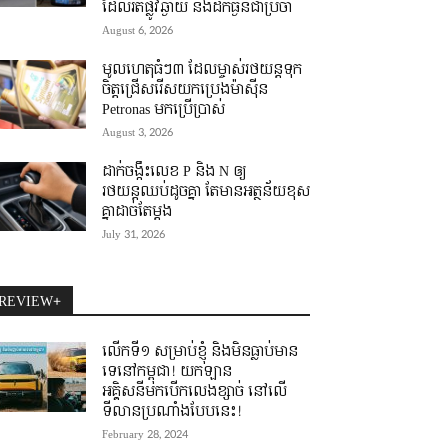
ដែលរត់ផ្លូវឆ្ងាយ និងដឹកធ្ងន់ជាប្រចាំ
August 6, 2026
មូលហេតុធំៗ៣ ដែលម្ចាស់រថយន្តទុក
ចិត្តជ្រើសរើសយកប្រេងម៉ាស៊ីន
Petronas មកប្រើប្រាស់
August 3, 2026
ដាក់ចង្កឹះលេខ P និង N ឲ្យ
រថយន្តឈប់ដូចគ្នា តែមានអត្ថន័យខុស
គ្នាដាច់តែម្តង
July 31, 2026
REVIEW+
លើកទី១ សម្រាប់ខ្ញុំ និងមិនធ្លាប់មាន
ទេនៅកម្ពុជា! យកឡាន
អគ្គិសនីមកបើកលេងខ្សាច់ នៅលើ
ទីលានប្រណាំងបែបនេះ!
February 28, 2024