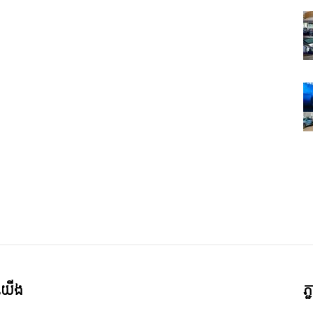
ី​យើង
ភ