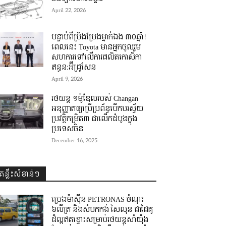
April 22, 2026
បន្ទាប់ពីប្រឹងប្រែងម្នាក់ឯង ៣០ឆ្នាំ! ​
ពេលនេះ Toyota មានអ្នកចូលរួម
សហការទៅលើការផលិតកោសិកា
ឥន្ធន:អ៊ីដ្រូសែន
April 9, 2026
រថយន្ត ១ម៉ូឌែលរបស់ Changan
អនុញ្ញាតឲ្យប្រើប្រព័ន្ធបើកបរស្វ័យ
ប្រវត្តិកម្រិត៣ ជាលើកដំបូងក្នុង
ប្រទេសចិន
December 16, 2025
គន្លឹះសំខាន់ៗ
ប្រេងម៉ាស៊ីន PETRONAS ចំណុះ
៦លីត្រ និងសំបកកង់ សៃលុន ជាដៃគូ
ដ៏ល្អឥតខ្ចោះសម្រាប់រថយន្តសាំយ៉ុង