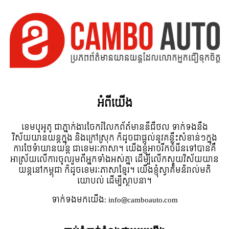
អំពី​យើង
ខេមបូអូតូ ជាភ្នាក់ងារចែករំលែកព័ត៍មានឌីជីថល ទាក់ទងនឹង
វិស័យយានយន្តក្នុង និងក្រៅស្រុក ក៏ដូចជាផ្តល់នូវគន្លឹះសំខាន់ៗក្នុង
ការថែទំាយានយន្ត ជាខេមរៈភាសា។ យើងខ្ញុំអាចរីកចំរើនទៅបានគឺ
អាស្រ័យលើការចូលរួមពីអ្នកទាំងអស់គ្នា ដើម្បីលើកស្ទួយវិស័យយាន
យន្តនៅកម្ពុជា ក៏ដូចខេមរៈភាសាខ្មែរ។ យើងខ្ញុំស្វាគមន៌រាល់មតិ
យោបល់ ដើម្បីស្ថាបនា។
ទាក់ទង​មក​យើង:
info@camboauto.com