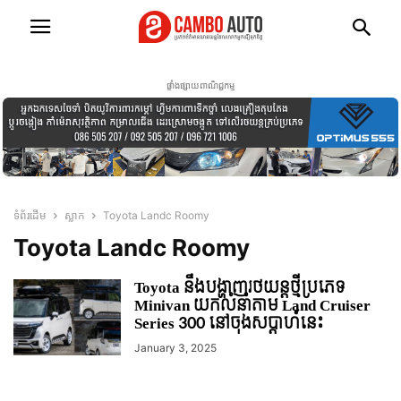
ផ្ទាំងផ្សាយពាណិជ្ជកម្ម
ទំព័រដើម
ស្លាក
Toyota Landc Roomy
Toyota Landc Roomy
Toyota នឹងបង្ហាញរថយន្តថ្មីប្រភេទ
Minivan យកលំនាំតាម Land Cruiser
Series 300 នៅចុងសប្តាហ៍នេះ
January 3, 2025