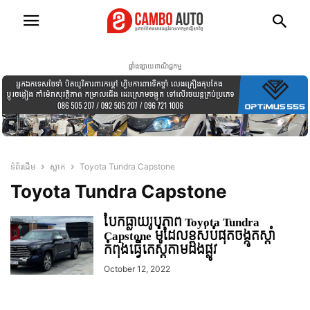
ផ្ទាំងផ្សាយពាណិជ្ជកម្ម
ទំព័រដើម
ស្លាក
Toyota Tundra Capstone
Toyota Tundra Capstone
បែកធ្លាយរូបភាព Toyota Tundra
Capstone ម៉ូដែលខ្ពស់បំផុតចង្កូតស្តាំ
កំពុងធ្វើតេស្តតាមដងផ្លូវ
October 12, 2022