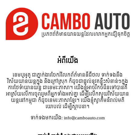
អំពី​យើង
ខេមបូអូតូ ជាភ្នាក់ងារចែករំលែកព័ត៍មានឌីជីថល ទាក់ទងនឹង
វិស័យយានយន្តក្នុង និងក្រៅស្រុក ក៏ដូចជាផ្តល់នូវគន្លឹះសំខាន់ៗក្នុង
ការថែទំាយានយន្ត ជាខេមរៈភាសា។ យើងខ្ញុំអាចរីកចំរើនទៅបានគឺ
អាស្រ័យលើការចូលរួមពីអ្នកទាំងអស់គ្នា ដើម្បីលើកស្ទួយវិស័យយាន
យន្តនៅកម្ពុជា ក៏ដូចខេមរៈភាសាខ្មែរ។ យើងខ្ញុំស្វាគមន៌រាល់មតិ
យោបល់ ដើម្បីស្ថាបនា។
ទាក់ទង​មក​យើង:
info@camboauto.com