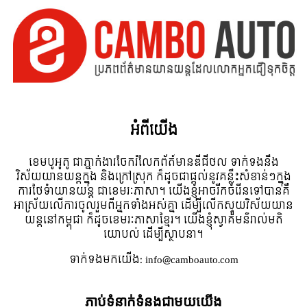
អំពី​យើង
ខេមបូអូតូ ជាភ្នាក់ងារចែករំលែកព័ត៍មានឌីជីថល ទាក់ទងនឹង
វិស័យយានយន្តក្នុង និងក្រៅស្រុក ក៏ដូចជាផ្តល់នូវគន្លឹះសំខាន់ៗក្នុង
ការថែទំាយានយន្ត ជាខេមរៈភាសា។ យើងខ្ញុំអាចរីកចំរើនទៅបានគឺ
អាស្រ័យលើការចូលរួមពីអ្នកទាំងអស់គ្នា ដើម្បីលើកស្ទួយវិស័យយាន
យន្តនៅកម្ពុជា ក៏ដូចខេមរៈភាសាខ្មែរ។ យើងខ្ញុំស្វាគមន៌រាល់មតិ
យោបល់ ដើម្បីស្ថាបនា។
ទាក់ទង​មក​យើង:
info@camboauto.com
ភ្ជាប់ទំនាក់ទំនងជាមួយយើង