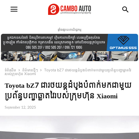
ផ្ទាំងផ្សាយពាណិជ្ជកម្ម
ទំព័រដើម
ព័ត៍មានថ្មីៗ
Toyota bZ7 ជារថយន្ដដំបូងបំពាក់មកជាមួយប្រព័ន្ធបញ្ជាឆ្លាតវៃ
របស់ក្រុមហ៊ុន Xiaomi
Toyota bZ7 ជារថយន្ដដំបូងបំពាក់មកជាមួយ
ប្រព័ន្ធបញ្ជាឆ្លាតវៃរបស់ក្រុមហ៊ុន Xiaomi
September 12, 2025