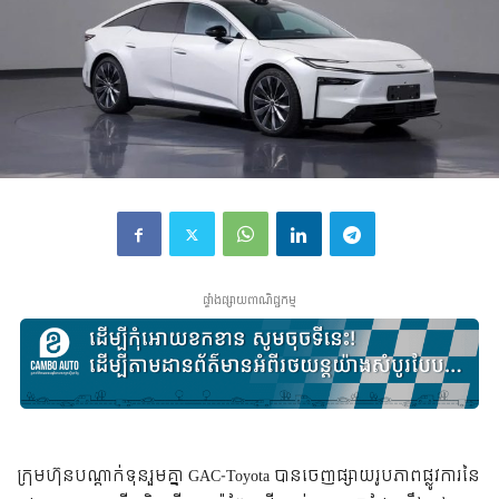
ផ្ទាំងផ្សាយពាណិជ្ជកម្ម
ក្រុមហ៊ុនបណ្តាក់ទុនរួមគ្នា GAC-Toyota បានចេញផ្សាយរូបភាពផ្លូវការនៃ