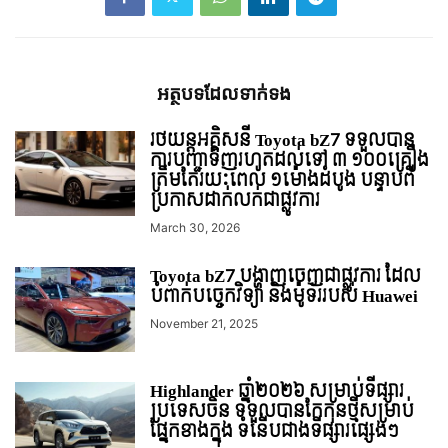
អត្ថបទ​ដែល​ទាក់ទង
រថយន្ដអគ្គិសនី Toyota bZ7 ទទួលបាន
ការបញ្ជាទិញរហូតដល់ទៅ ៣ ១០០គ្រឿង
ត្រឹមតែរយៈពេល ១ម៉ោងដំបូង បន្ទាប់ពី
ប្រកាសដាក់លក់ជាផ្លូវការ
March 30, 2026
Toyota bZ7 ​​បង្ហាញ​ចេញជាផ្លូវការ ដែល
បំពាក់បច្ចេកវិទ្យា និងម៉ូទ័ររបស់ Huawei
November 21, 2025
Highlander ឆ្នាំ២០២៦ សម្រាប់ទីផ្សារ
ប្រទេសចិន ទទួលបានកែកុនថ្មីសម្រាប់
ផ្នែកខាងក្នុង ទំនើបជាងទីផ្សារផ្សេងៗ