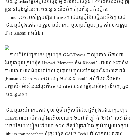
រថយន្ត sedan ប្រើអគ្គិសនីសុទ្ធ ម៉ូឌែលថ្មីរបស់ខ្លួន bZ7 ដែលនឹងបង្ហាញ
ខ្លួននៅចុងឆ្នាំនេះ។ រថយន្តនេះនឹងបំពាក់ប្រព័ន្ធប្រតិបត្តិការ
HarmonyOS របស់ក្រុមហ៊ុន Huawei។ រថយន្ដម៉ូឌែលថ្មីនេះនឹងក្លាយជា
រថយន្តដំបូងគេដែលត្រូវបានបំពាក់ជាមួយប្រព័ន្ធបញ្ជាឆ្លាតវៃរបស់ក្រុម
ហ៊ុន Xiaomi ផងដែរ។
កាលពីខែមិថុនានេះ ក្រុមហ៊ុន GAC-Toyota បានប្រកាសពីភាពជា
ដៃគូជាមួយក្រុមហ៊ុន Huawei, Momenta និង Xiaomi។ រថយន្ត bZ7 នឹង
ក្លាយជារថយន្តដំបូងគេដែលត្រូវបានបញ្ចូលទៅក្នុងប្រព័ន្ធបញ្ជាឆ្លាតវៃ
(Human x Car x Home) របស់ក្រុមហ៊ុន Xiaomi។ អតិថិជននឹងអាច
បញ្ជាបើកម៉ាសុីននៅផ្ទះពីចម្ងាយ តាមរយៈការប្រើប្រាស់អេក្រង់បញ្ជាក្នុង
រថយន្តបាន។
រថយន្ដនេះបំពាក់មកជាមួយ ម៉ូទ័រអគ្គិសនីដែលផ្គត់ផ្គង់ដោយក្រុមហ៊ុន
Huawei អាចផលិតកម្លាំងអតិបរមាបាន ២០៧ គីឡូវ៉ាត់ (២៧៨ សេះ) និង
អាចបើកបរល្បឿនអតិបរមា ១៨០ គីឡូម៉ែត្រ/ម៉ោង ភ្ជាប់ជាមួយអាគុយ
lithium iron phosphate ពីក្រុមហ៊ុន CALB-Tech។ ចំណែកសមត្ថភាព