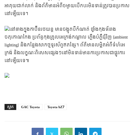
អាគុយជាក់លាក់ និងព័ត៌មានអំពីចម្ងាយបើកបរមិនទាន់ត្រូវបានប្រកាស
នៅឡើយទេ។
នៅខាងក្នុងកាប៊ីនរថយន្ត មានចង្កូតបីកំណាត់ ផ្ទាំងកុងទ័ររាង
ចតុកោណកែង ប្រព័ន្ធកុងត្រូលអេក្រង់កណ្តាល ភ្លើងបំភ្លឺជុំវិញ (ambient
lighting) និងកន្លែងសាកថ្មទូរស័ព្ទឥតខ្សែ។ ព័ត៌មានលម្អិតអំពីទំហំអេ
ក្រង់ និងលក្ខណៈពិសេសផ្សេងៗនៅមិនទាន់មានការប្រកាសជាផ្លូវការ
នៅឡើយទេ៕
ស្លាក
GAC Toyota
Toyota bZ7