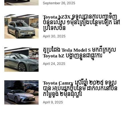
September 26, 2025
Toyota bZ3X ទទួលបានការបញ្ជាទិញ
ចំនួនលើស ១ម៉ឺនគ្រឿងបន្ថែមទៀត នៅ
ប្រទេសចិន
April 30, 2025
គូប្រជែង Tesla Model S មកពីត្រកូល
Toyota bZ បង្ហាញខ្លួនជាផ្លូវការ
April 24, 2025
Toyota Camry ស៊េរីឆ្នាំ ២០២៥ ទទួល
បាន អាប់ដេតថ្មីបន្ថែម ដាក់លក់នៅចិន
តម្លៃខ្ទង់ ២មុឺនដុល្លារ
April 9, 2025