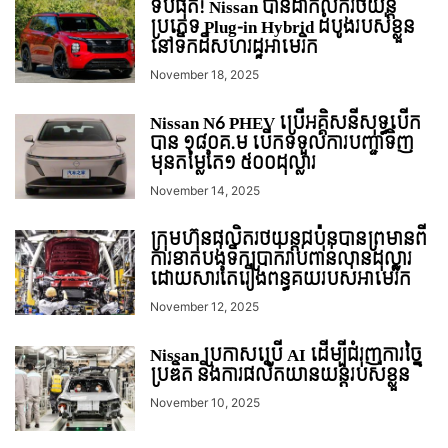
ទីបំផុត! Nissan បានដាក់លក់រថយន្ដ
ប្រភេទ Plug-in Hybrid ដំបូង​របស់​ខ្លួន​
នៅទឹកដីសហរដ្ឋអាេមរិក
November 18, 2025
Nissan N6 PHEV ប្រើអគ្គិសនីសុទ្ធបើក
បាន ១៨០គ.ម បើកទទួលការបញ្ជាទិញ
មុនតម្លៃតែ១ ៥០០ដុល្លារ
November 14, 2025
ក្រុមហ៊ុនផលិតរថយន្តជប៉ុនបានព្រមានពី
ការខាតបង់ទឹកប្រាក់រាប់ពាន់លានដុល្លារ
ដោយសារតែរឿងពន្ធគយរបស់អាមេរិក
November 12, 2025
Nissan ប្រកាសប្រើ AI ដើម្បីជំរុញការច្នៃ
ប្រឌិត និងការផលិតយានយន្តរបស់ខ្លួន
November 10, 2025