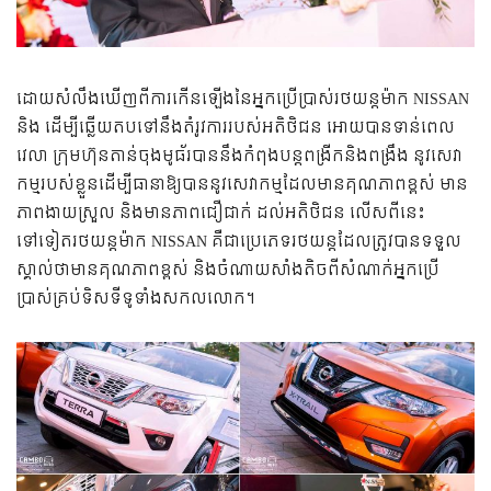
ដោយសំលឹងឃើញពីការកើនឡើងនៃអ្នកប្រើប្រាស់រថយន្តម៉ាក NISSAN
និង ដើម្បីឆ្លើយតបទៅនឹងតំរូវការរបស់អតិថិជន អោយបានទាន់ពេល
វេលា ក្រុមហ៊ុនតាន់ចុងមូធ័របាននឹងកំពុង​បន្ត​ពង្រីកនិងពង្រឹង​ នូវសេវា
កម្មរបស់ខ្លួនដើម្បីធា​នា​ឱ្យ​បាន​នូវសេវាកម្មដែលមានគុណភាពខ្ពស់ មាន
ភាពងាយ​ស្រួល និងមានភាពជឿជាក់ ដល់អតិថិជន លើសពីនេះ
ទៅទៀតរថយន្តម៉ាក NISSAN គឺជាប្រេភេទរថយន្តដែលត្រូវបានទទួល
ស្គាល់ថាមានគុណភាពខ្ពស់ និងចំណាយសាំងតិចពីសំណាក់អ្នកប្រើ
ប្រាស់គ្រប់ទិសទីទូទាំងសកលលោក។