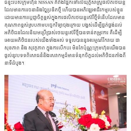
ឆន្ទះរបស់ក្រុមហ៊ុន NISSAN គឺ​ពឹងផ្អែកទៅលើយុត្តិសាស្ត្រផលិតរថយន្ត
ដែលមានការរចនានិងច្នៃប្រឌិតថ្មី ហើយបានអភិវឌ្ឍអាជីវកម្មរបស់ខ្លួន
ដោយមានការប្តេជ្ញាចិត្តខ្ពស់ក្នុងការផលិតរថយន្តស៊េរីថ្មីទំនើបដែលមាន
គុណភាពខ្ពស់ស្របតាមបច្ចេកវិទ្យាចុងក្រោយ បង្អស់ដើម្បីផ្គត់ផ្គង់ដល់
អតិថិជនដែលនិយមប្រើប្រាស់រថយន្តស៊េរីថ្មី​បានទាន់តម្រូវការ គឺដើម្បី
អោយអតិថិជនរបស់យើងទាំងអស់ ទទួលបាននូវអារម្មណ៍រីករាយ ផា
សុខភាព និង សុវត្ថភាព ក្នុងការបើកបរ មិនតែប៉ុណ្ណះក្រុមហ៊ុនយើងបាន
ផ្តល់នូវបទទពិសោធន៏និងសេវាកម្មដ៏មានទំនុកចិត្តដល់អតិថិជនតាំងពី
នាទីដំបូង។