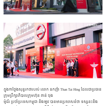
ក្នុងកាថ្លែងសុន្ទរកថា​របស់ លោក ឧកញ៉ា Than Tai Hing ដែលជាប្រធាន​
ក្រុមប្រឹក្សាភិបាល​​​ក្រុមហ៊ុន​ ​​តាន់ ​ចុង
ម៉ូធ័រ​ ប្រចាំប្រទេសកម្ពុជា និង​​ឡាវ បានមានប្រ​សាសន៍ថា ទស្សនះនិង