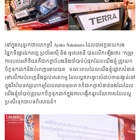
នៅក្នុងសុន្ទរកថាលោកស្រី Ayako Nakamura ដែលជាអគ្គនាយករង
ផ្នែកទីផ្សារឯករាជ្យ ​ប្រចាំអាស៊ី និង អូសេអានី បានលើកឡើងថា៖ “តម្រូវ​
កា​រ​របស់អតិ​ថិ​ជនគឺជាកត្តាចំបងនិងចាំបាច់បំផុតដែលយើងខ្ញុំ ត្រូវយក
ចិត្តទុកដាក់និងបំពេញអោយបាន ​ ខណៈពេលដែល​​យើងខ្ញុំផ្តោតសំខាន់
ទៅលើការបំពេញនឹងផ្តល់សេវាកម្ម ដែលល្អឥតខ្ចោះលំដាប់ពានរង្វាន់នៅ
ក្នុងវិស័យឧស្សា​ហកម្មដែលឈានមុខគេ វា​ក៏​ជាកត្តា​សំខាន់​ផងដែរដែល​
យើងខ្ញុំចាំបាច់ត្រូវ​​យកចិត្តទុកដាក់ក្នុងការបង្កើតនូវបរិយាកាសដែលល្អ
ប្រសើរទុកជាបទពិសោធន៏។