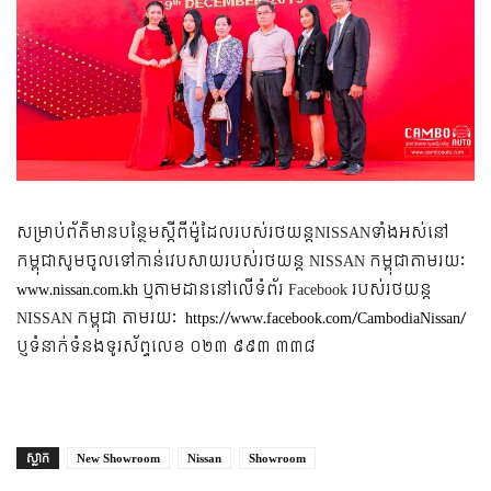
សម្រាប់​ព័ត៌​មាន​បន្ថែម​ស្ដីពី​ម៉ូដែល​របស់​រថយន្តNISSANទាំង​អស់​នៅ
កម្ពុជាសូម​ចូល​ទៅកាន់វេបសាយ​របស់រថយន្ត NISSAN កម្ពុជាតាមរយៈ
www.nissan.com.kh
ឬតាម​ដាន​នៅ​លើ​ទំព័រ Facebook របស់​រថយន្ត​
NISSAN កម្ពុជា តាម​រយៈ
https://www.facebook.com/CambodiaNissan/
ប្ញទំនាក់ទំនងទូរស័ព្ទលេខ ០២៣ ៩៩៣ ៣៣៨
ស្លាក
New Showroom
Nissan
Showroom