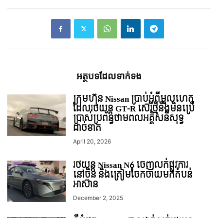
អត្ថបទ​ដែល​ទាក់ទង
ក្រុមហ៊ុន Nissan ប្រាប់អំពីមូលហេតុ
ដែលរថយន្ដ GT-R ស៊េរីថ្មីនឹងមិនប្រើ
ប្រាស់ប្រព័ន្ធថាមពលអគ្គិសនីសុទ្ធ
ដាច់ខាត
April 20, 2026
រថយន្ត Nissan N6 ចេញលក់ផ្លូវការ
នៅចិន និងត្រៀមចែកចាយមកតំបន់
អាស៊ាន
December 2, 2025