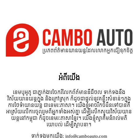
អំពី​យើង
ខេមបូអូតូ ជាភ្នាក់ងារចែករំលែកព័ត៍មានឌីជីថល ទាក់ទងនឹង
វិស័យយានយន្តក្នុង និងក្រៅស្រុក ក៏ដូចជាផ្តល់នូវគន្លឹះសំខាន់ៗក្នុង
ការថែទំាយានយន្ត ជាខេមរៈភាសា។ យើងខ្ញុំអាចរីកចំរើនទៅបានគឺ
អាស្រ័យលើការចូលរួមពីអ្នកទាំងអស់គ្នា ដើម្បីលើកស្ទួយវិស័យយាន
យន្តនៅកម្ពុជា ក៏ដូចខេមរៈភាសាខ្មែរ។ យើងខ្ញុំស្វាគមន៌រាល់មតិ
យោបល់ ដើម្បីស្ថាបនា។
ទាក់ទង​មក​យើង:
info@camboauto.com