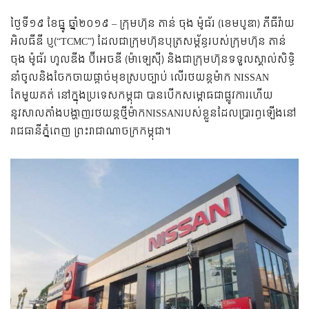
ថ្ងៃទី១៩ ខែ​ធ្នូ ឆ្នាំ​២០១៩ – ក្រុម​ហ៊ុន តាន់ ​ចុង ​ម៉ូ​ធ័រ (ខេម​បូ​ឌា) ភីធី​វ៉ាយ
អិល​ធីឌី ប្ញ(“TCMC”) ដែលជា​​ក្រុមហ៊ុន​បុត្រ​សម្ព័ន្ធរបស់​​ក្រុមហ៊ុន ​តាន់ ​
ចុង ​ម៉ូ​ធ័រ ហូល​ឌីង ប៊ី​អេច​ឌី (ម៉ា​ឡេស៊ី) និង​ជាក្រុមហ៊ុនទទួលស្គាល់សិទ្ធិ
នាំចូលនិងចែកចាយផ្តាច់មុខស្របច្បាប់​ លើរថយន្តម៉ាក NISSAN
តែមួយគត់ ​​នៅក្នុង​ប្រទេស​កម្ពុជា បាន​​បើក​​​សម្ពោធជាផ្លូវការហើយ
នូវសាលតាំងបង្ហាញរថយន្តថ្មីម៉ាកNISSANរបស់​​ខ្លួនដែលប្រារព្ធឡើងនៅ
រាជធានីភ្នំពេញ ព្រះរាជាណាចក្រកម្ពុជា។