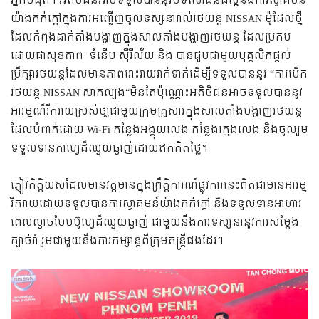
អ្នកបំផុត។ អតិថិជនអាចទទួលបាននូវបទសោធន៍ដ៏ល្អនិង​ការស្វាគមន៍​
យ៉ាងកក់ក្ដៅក្នុងការ​អញ្ជើញចូលទស្សនារាល់រថយន្ត NISSAN ម៉ូដែល​​ថ្មី
ដែលកំពុងដាក់តាំងបង្ហាញក្នុងសាលតាំងបង្ហាញរថយន្ត ដែលប្រកប
ដោយផាសុខភាព ទំនើប ស៊ីវីល័យ និង បានជួបជាមួយបុគ្គលិកផ្តល់
ប្រឹក្សារថយន្តដែលមានភាពរោះរាយរាក់ទាក់ដើម្បីទទួលបាននូវ “ការបើក
រថយន្ត NISSAN​ សាកល្បង“មិនតែប៉ុណ្ណោះអតិថិជនអាចទទួលបាននូវ
អារម្មណ៏រីករាយស្រស់ថា្លជាមួយក្រុមគ្រួសារក្នុងសាលតាំងបង្ហាញរថយន្ត
ដែលបំពាក់ដោយ Wi-Fi ​​កន្លែង​​អង្គុយ​លេង កន្លែង​​ក្មេង​លេង និងចូលរួម
ទទួលទានកាហ្វេដ៏ឈ្ងុយឆ្ងាញ់ដោយឥតគិតថ្លៃ។
ភ្ញៀវកិត្តិយសដែលមានវត្តមាន​ក្នុង​ព្រឹត្តិការណ៍ផ្លូវ​ការ​​នេះពិតជាមានអារម្ម
រីករាយដោយទទួល​បាន​ការ​​ស្វាគមន៍យ៉ាងកក់ក្តៅ និងទទួល​ទាន​អាហារ
ពេលល្ងាចបែប​ប៊ូ​ហ្វេ​​ដ៏​ឈ្ងុយ​ឆ្ងាញ់​ ជាមួយនឹងការទស្សនា​នូវការសម្តែង​​
ក្បាច់រាំ​ រួម​ជាមួយ​​នឹង​ការ​កម្សាន្ត​ពី​ក្រុម​តន្ត្រី​ផងដែរ​។