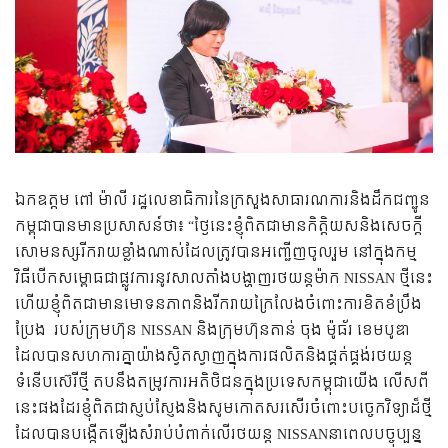
ឯក​ឧត្តម ​ពៅ ម៉ាលី រដ្ឋ​លេខា​ធិការនៃ​ក្រសួងសាធារណការនិងដឹកជញ្ជូន
កម្ពុជាបានមាន​ប្រសាសន៍​ថា​៖ “ថ្ងៃនេះខ្ញុំ​ពិតជាមានកិត្តិយសនិង​សេចក្តី
សោមនស្សរីករាយខ្លាំងណាស់​ដែលត្រូវបានអញ្ជើញចូលរួម នៅក្នុងកម្ម
វិធីបើកសម្ពោធ​​ជាផ្លូវ​ការនូវសាលតាំងបង្ហាញរថយន្តម៉ាក NISSAN ថ្មី​នេះ
ហើយ​​ខ្ញុំ​ពិត​ជាមានមោទនភាពនិងរីករាយក្រៃលែងចំពោះការ​ខិត​ខំ​ប្រឹង​
ប្រែង ​​ របស់ក្រុមហ៊ុន NISSAN និង​​ក្រុមហ៊ុនតាន់ ​ចុង ​ម៉ូធ័រ​ ខេម​បូ​ឌា
ដែលបានសហការគ្នាយ៉ាងស្វិតស្វាញក្នុងការផលិតនិងផ្គត់ផ្គង់រថយន្ត
ទំនើបស៊េរីថ្មី តបនឹងតម្រូវការអតិ​ថិ​ជនក្នុងប្រទេស​កម្ពុជាយើង លើសពី
នេះផងដែរខ្ញុំពិតជាស្ញប់ស្ញែងនិងសូមកោតសរសើរចំពោះបច្ចេក​វិទ្យាដ៏ថ្មី
ដែលបានបង្កើតឡើងសំរាប់បំពាក់លើរថយន្ត NISSANនា​ពេល​បច្ចុប្បន្ន​