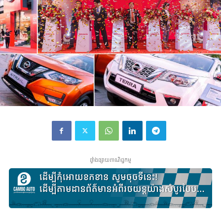
ផ្ទាំងផ្សាយពាណិជ្ជកម្ម