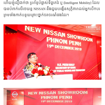
ហើយ​ខ្ញុំ​ជឿជាក់​ថា​ ប្រព័ន្ធបំផ្លាស់ទីឆ្លាតវៃ ប្ញ (Intelligent Mobility) ដែល
បានបំពាក់លើរថយន្ត NISSAN នឹង​​ជួយ​​បង្កើនសុត្ថិភាពដល់អ្នកបើកបរ
ព្រមទាំងកាត់បន្ថយគ្រោះថ្នាក់​ចរាចរណ៏ផងដែរ។