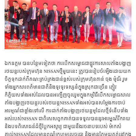
ឯក​ឧត្តម បានបន្ថែមទៀតថា ការ​​​បើក​សម្ពោធ​ជាផ្លូវ​ការ​​សាលតាំងបង្ហាញ​​
រថយន្ត​​របស់ក្រុមហ៊ុន NISSANថ្មីមួយនេះ ត្រូវ​បាន​​​រៀប​ចំ​ឡើងដោយយក
ចិត្តទុកដាក់ពីគណៈគ្រប់គ្រងជាន់ខ្ពស់របស់​​​ក្រុមហ៊ុន​តាន់ ចុ​ង ​ម៉ូធ័រ រួម
ទាំង​អ្នកសារ​ពត៏មានជាតិនិងទូរទូរទស្សន៏​​ក្នុងស្រុក​ជាច្រើន​ ​ភ្ញៀវ
កិត្តិយសទាំងអស់ដែលបានអញ្ជើញ​ចូលរួមក្នុងកម្មវិធីបើកសម្ភោធសាល
តាំងបង្ហាញរថយន្តរបស់រថយន្តNISSANទាំងអស់បានសម្តែង​ការ​ចាប់
អារម្មណ៍​​ជាខ្លាំងទៅលើ​ ​ការដាក់តាំងបង្ហាញរថយន្តមូដែលថ្មីទំនើបទាំង
អស់របស់NISSAN ជាពិសេសពួកគាត់បានទទួលបាននូវអារម្នណ៏រីករាយ
និងបទពិសោធន៍ដ៏ថ្មីប្លែកអស្ចារ្យ ជាមួយនឹងរចនាបទរបស់ ម៉ាកសំ
គាល់NISSANដែលមានពណ៏ក្រហមលេចធ្លោ និងមានតែមួយគត់នៅក្នុង