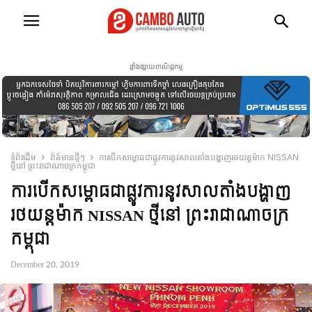
ផ្ទាំងផ្សាយពាណិជ្ជកម្ម
ទំព័រដើម
ព័ត៍មានថ្មីៗ
ការបើកសម្ពោធជាផ្លូវការនូវសាលតាំងបង្ហាញរថយន្តម៉ាក NISSAN
ថ្មីនៅ ព្រះរាជាណាចក្រកម្ពុជា
ការបើកសម្ពោធជាផ្លូវការនូវសាលតាំងបង្ហាញ
រថយន្តម៉ាក NISSAN ថ្មីនៅ ព្រះរាជាណាចក្រ
កម្ពុជា
December 20, 2019