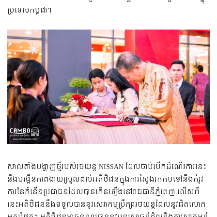
ប្រទេសកម្ពុជា។
សាលតាំងបង្ហាញថ្មីរបស់​រថយន្ត NISSAN ដែលចាប់បើកដំណើរការនេះ
នឹងបង្កើនភាពងាយស្រួលដល់អតិថិជនក្នុងការស្វែងរកតបទៅនឹងតំរូវ
ការនៃកំនើនប្រជាជនដែលបានកើនឡើងនៅ​រាជធានីភ្នំពេញ​ លើសពី
នេះអតិថិជននឹងទទួលបាននូវសេវាកម្មប្រឹក្សារថយន្តដែលនូវជិតលោក