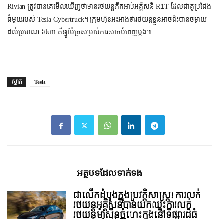
Rivian
R1T
ត្រូវ​បាន​គេ​មើល​ឃើញ​ថា​មាន​រថយន្ត​ភីកអាប់​អគ្គិសនី
ដែល​ជា​គូ​ប្រជែង​
Tesla Cybertruck
ធំ​មួយ​​របស់​
។ ក្រុមហ៊ុន​អះអាង​ថា​រថយន្ត​ខ្លួន​អាច​ជិះ​បាន​ចម្ងាយ​
ដល់​ប្រមាណ ៦៤៣ គីឡូម៉ែត្រ​សម្រាប់​ការ​សាក​​បំពេញ​ម្ដង៕
ស្លាក
Tesla
អត្ថបទ​ដែល​ទាក់ទង
ជាលើកដំបូងក្នុងប្រវត្តិសាស្ត្រ! ការលក់
រថយន្តអគ្គិសនីបានយកឈ្នះការលក់
រថយន្តម៉ាសុីនចំហេះក្នុងនៅទីផ្សារដ៏ធំ