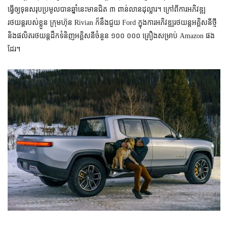
ធ្វើ​ឲ្យ​ទុន​សរុប​ប្រមូល​បាន​ឆ្នាំ​នេះ​មាន​ជិត ៣ ពាន់​លាន​ដុល្លារ។ ក្រៅ​ពី​ការ​អភិវឌ្ឍ​
Rivian
Ford
រថយន្ត​​របស់​ខ្លួន ក្រុមហ៊ុន
ក៏​នឹង​ជួយ
ក្នុង​ការ​​អភិវឌ្ឍ​រថយន្ត​​អគ្គិសនី​ថ្មី
Amazon
និង​ផលិត​រថយន្ត​ដឹក​ទំនិញ​អគ្គិសនី​ចំនួន ១០០ ០០០ គ្រឿង​សម្រាប់
ផង​
ដែរ។