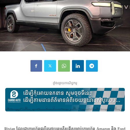
ផ្ទាំងផ្សាយពាណិជ្ជកម្ម
Rivian
Amazon
Ford
ដែល​ជា​ក្រុមហ៊ុន​ផលិត​រថយន្ត​អគ្គិសនី​សម្រាប់​ក្រុមហ៊ុន
និង