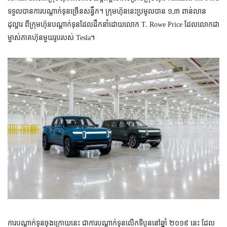
,
ទទួល​បាន​ការ​បណ្ដាក់​ទុន​ច្រើន​សន្ធឹក។ ក្រុមហ៊ុន​នេះ​​ប្រមូល​បាន ១
៣ ពាន់​លាន​
T. Rowe Price
ដុល្លារ​ ពី​​ក្រុមហ៊ុន​បណ្ដាក់​ទុន​ដែល​ដឹក​នាំ​ដោយ​លោក
ដែល​លោក​ជា​
Tesla
ម្ចាស់​ភាគហ៊ុន​មួយ​រូប​របស់
។
ការ​បណ្ដាក់​ទុន​ចុង​ក្រោយ​នេះ ជា​ការ​បណ្ដាក់​ទុន​លើក​ទី​បួន​នៅ​ឆ្នាំ ២០១៩ នេះ ដែល​