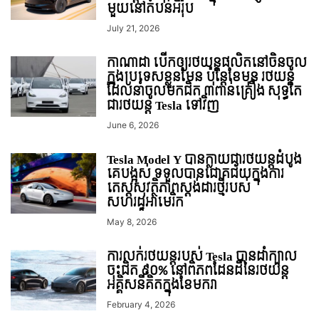
មួយនៅតំបន់អឺរ៉ុប
July 21, 2026
កាណាដា បើកឲ្យរថយន្តផលិតនៅចិនចូល
ក្នុងប្រទេសខ្លួនមែន ប៉ុន្តែខែមុន រថយន្ត
ដែលនាំចូលមកជិត ៣ពាន់គ្រឿង សុទ្ធតែ
ជារថយន្ត Tesla ទៅវិញ
June 6, 2026
Tesla Model Y បានក្លាយជារថយន្តដំបូង
គេបង្អស់ ទទួលបានជោគជ័យក្នុងការ
តេស្តសុវត្ថិភាពស្តង់ដារថ្មីរបស់
សហរដ្ឋអាមេរិក
May 8, 2026
ការលក់រថយន្តរបស់ Tesla បានដាំក្បាល
ចុះជិត ៩០% នៅពិភពដែនដីនៃរថយន្ត
អគ្គិសនីគិតក្នុងខែមករា
February 4, 2026