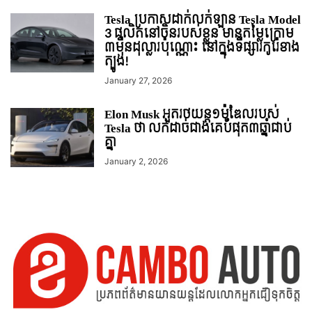
Tesla ប្រកាសដាក់លក់ឡាន Tesla Model
3 ផលិតនៅចិនរបស់ខ្លួន មានតម្លៃក្រោម
៣ម៉ឺនដុល្លារប៉ុណ្ណោះ នៅក្នុងទីផ្សារកូរ៉េខាង
ត្បូង!
January 27, 2026
Elon Musk អួតរថយន្ត១ម៉ូឌែលរបស់
Tesla ថា លក់ដាច់ជាងគេបំផុត​៣ឆ្នាំជាប់
គ្នា
January 2, 2026