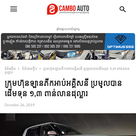
ផ្ទាំងផ្សាយពាណិជ្ជកម្ម
ទំព័រដើម
ព័ត៍មានថ្មីៗ
ក្រុមហ៊ុនឡានភីកអាប់អគ្គិសនី ប្រមូលបានដើមទុន ១,៣ ពាន់លាន
ដុល្លារ
ក្រុមហ៊ុនឡានភីកអាប់អគ្គិសនី ប្រមូលបាន
ដើមទុន ១,៣ ពាន់លានដុល្លារ
December 26, 2019