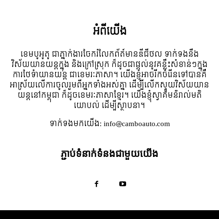
អំពី​យើង
ខេមបូអូតូ ជាភ្នាក់ងារចែករំលែកព័ត៍មានឌីជីថល ទាក់ទងនឹង
វិស័យយានយន្តក្នុង និងក្រៅស្រុក ក៏ដូចជាផ្តល់នូវគន្លឹះសំខាន់ៗក្នុង
ការថែទំាយានយន្ត ជាខេមរៈភាសា។ យើងខ្ញុំអាចរីកចំរើនទៅបានគឺ
អាស្រ័យលើការចូលរួមពីអ្នកទាំងអស់គ្នា ដើម្បីលើកស្ទួយវិស័យយាន
យន្តនៅកម្ពុជា ក៏ដូចខេមរៈភាសាខ្មែរ។ យើងខ្ញុំស្វាគមន៌រាល់មតិ
យោបល់ ដើម្បីស្ថាបនា។
ទាក់ទង​មក​យើង:
info@camboauto.com
ភ្ជាប់ទំនាក់ទំនងជាមួយយើង