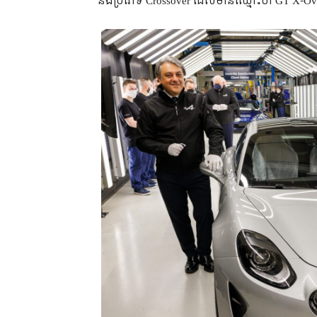
និងប្រភេទ Crossover ដែលមានឈ្មោះថា GT X-Ov