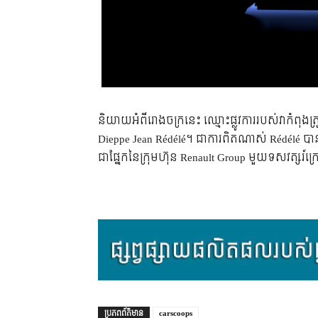
និយាយអំពីរោងចក្រនេះ ឈ្មោះផ្លូវការរបស់វាកំពុងត្រ
Dieppe Jean Rédélé។ ជាការពិតណាស់ Rédélé បានបង
ជាផ្នែកនៃក្រុមហ៊ុន Renault Group មួយទសវត្សរ
ប្រភព​ព័ត៌មាន
carscoops