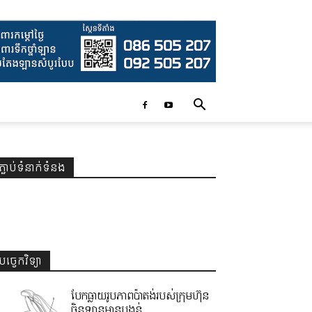
ភ្ជាប់ទំនាក់ទំនង
បច្ចេកវិទ្យា
បែកធ្លាយរូបភាពប៉ាតង់របស់ក្រុមហ៊ុន
ចិនឡានមានបង្គន់