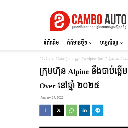
Cambo
Auto
ទំព័រដើម
ព័ត៍មានថ្មីៗ
បច្ចេកវិទ្យា
ទំព័រដើម
ព័ត៍មានថ្មីៗ
ក្រុមហ៊ុន Alpine នឹងចាប់ផ្តើមការផលិតរ
ក្រុមហ៊ុន Alpine នឹងចាប់ផ្
Over នៅឆ្នាំ ២០២៥
January 29, 2022