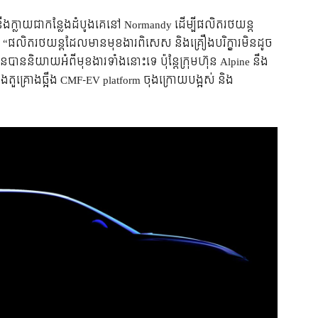
នឹងក្លាយជាកន្លែងដំបូងគេនៅ Normandy ដើម្បីផលិតរថយន្ត
“ផលិតរថយន្តដែលមានមុខងារពិសេស និងគ្រឿងបរិក្ខារមិនដូច
មិនបាននិយាយអំពីមុខងារទាំងនោះទេ ប៉ុន្តែក្រុមហ៊ុន Alpine នឹង
តួគ្រោងឆ្អឹង CMF-EV platform ចុងក្រោយបង្អស់ និង