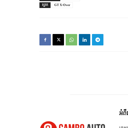
ស្លាក
GT X-Over
អំព