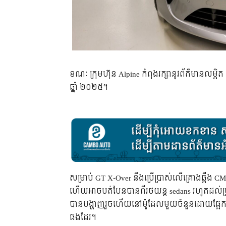
ខណៈ ក្រុមហ៊ុន Alpine កំពុងរក្សានូវព័ត៌មានលម្
ឆ្នាំ ២០២៥។
សម្រាប់ GT X-Over នឹងប្រើប្រាស់លើគ្រោងឆ្អឺង 
ហើយអាចបត់បែនបានពីរថយន្ត sedans រហូតដល់ប្រភេទ
បានបង្ហាញរួចហើយនៅម៉ូដែលមួយចំនួនដោយផ្អែកលើស្
ផងដែរ។