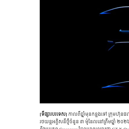
[ទីផ្សារបរទេស]
កាលពីឆ្នាំមុនកន្លងទៅ ក្រុមហ៊ុនផ
រថយន្តអគ្គិសនីថ្មីចំនួន ៣ ម៉ូឌែលនៅត្រឹមឆ្នាំ ២