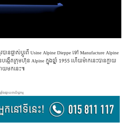
ូវបានផ្លាស់ប្តូរពី Usine Alpine Dieppe ទៅ Manufacture Alpine
្កើតក្រុមហ៊ុន Alpine ក្នុងឆ្នាំ 1955 ហើយម៉ាកនេះបានក្លាយ
៍ក្រោយមកនេះ៕
ផ្ទាំងផ្សាយពាណិជ្ជកម្ម