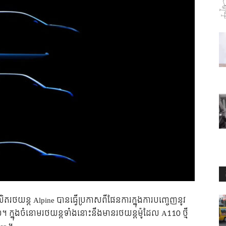
លិតរថយន្ត Alpine បានធ្វើប្រកាសពីផែនការក្នុងការបញ្ចេញនូវ
០២៦។ ក្នុងចំនោមរថយន្តទាំងនោះនឹងមានរថយន្តម៉ូដែល A110 ថ្មី