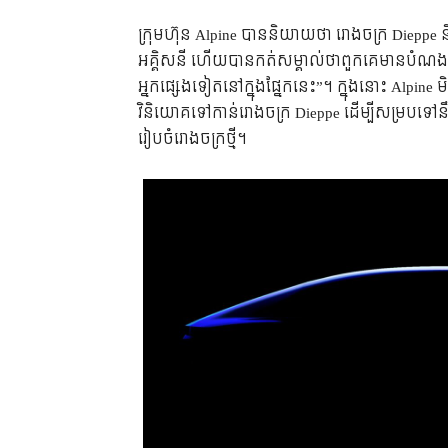
ក្រុមហ៊ុន Alpine បាននិយាយថា រោងចក្រ Dieppe 
អគ្គិសនី ហើយបានកត់សម្គាល់ថាពួកគេមានបំណង 
អ្នកផ្សេងទៀតនៅក្នុងផ្នែកនេះ”។ ក្នុងនោះ Alpine 
វិនិយោគទៅកាន់រោងចក្រ Dieppe ដើម្បីសម្របទៅនឹង
រៀបចំរោងចក្រថ្មី។