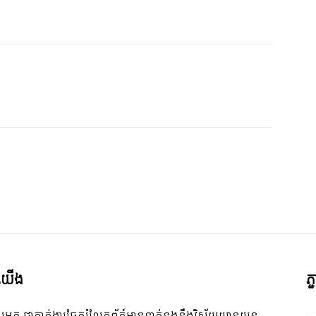
ី​យើង
ភ