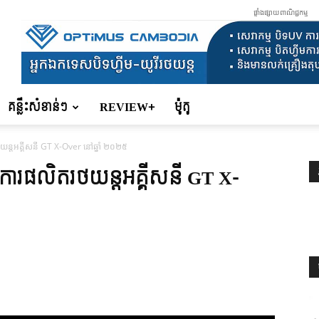
ផ្ទាំងផ្សាយពាណិជ្ជកម្ម
គន្លឹះសំខាន់ៗ
REVIEW+
ម៉ូតូ
ថយន្តអគ្គីសនី GT X-Over នៅឆ្នាំ ២០២៥
តើមការផលិតរថយន្តអគ្គីសនី GT X-