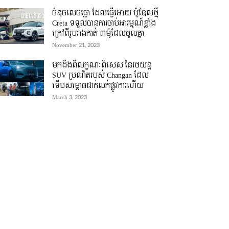
ចំនុចលេចធ្លោ ដែលធ្វើអោយ ម៉ូឌែលថ្មី
Creta ទទួលបានការចាប់អារម្មណ៍ខ្លាំង
ក្រៅពីរូបរាងកាត់ ៣ម៉ូដែលចូលគ្នា
November 21, 2023
មកដឹងពីលក្ខណៈពិសេស នៃរថយន្ត
SUV ប្រណិតរបស់ Changan ដែល
ទើបសម្ភោធដាក់លក់ផ្លូវការហើយ
March 3, 2023