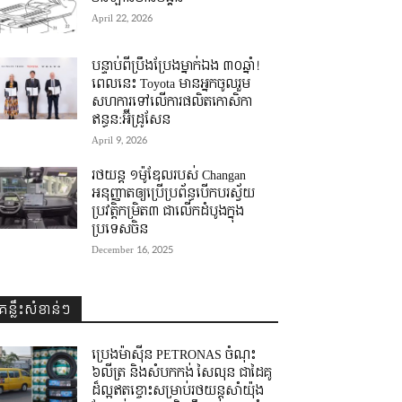
April 22, 2026
បន្ទាប់ពីប្រឹងប្រែងម្នាក់ឯង ៣០ឆ្នាំ! ​
ពេលនេះ Toyota មានអ្នកចូលរួម
សហការទៅលើការផលិតកោសិកា
ឥន្ធន:អ៊ីដ្រូសែន
April 9, 2026
រថយន្ត ១ម៉ូឌែលរបស់ Changan
អនុញ្ញាតឲ្យប្រើប្រព័ន្ធបើកបរស្វ័យ
ប្រវត្តិកម្រិត៣ ជាលើកដំបូងក្នុង
ប្រទេសចិន
December 16, 2025
គន្លឹះសំខាន់ៗ
ប្រេងម៉ាស៊ីន PETRONAS ចំណុះ
៦លីត្រ និងសំបកកង់ សៃលុន ជាដៃគូ
ដ៏ល្អឥតខ្ចោះសម្រាប់រថយន្តសាំយ៉ុង