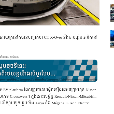
អិត ដោយគ្រាន់តែបានបញ្ជាក់ថា GT X-Over នឹងចាប់ផ្តើមផលិតនៅ
ផ្ទាំងផ្សាយពាណិជ្ជកម្ម
CMF-EV platform ដែលត្រូវបានបង្កើតឡើងដោយក្រុមហ៊ុន Nissan
 Crossovers។ ក្នុងនោះសម្ព័ន្ធ Renault-Nissan-Mitsubishi
ថាបត្យកម្មរួមទាំង Ariya និង Mégane E-Tech Electric