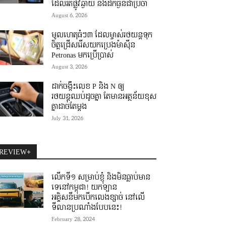
ដែលរត់ផ្លូវឆ្ងាយ និងដឹកធ្ងន់ជាប្រចាំ
August 6, 2026
មូលហេតុធំៗ៣ ដែលម្ចាស់រថយន្តទុក
ចិត្តជ្រើសរើសយកប្រេងម៉ាស៊ីន
Petronas មកប្រើប្រាស់
August 3, 2026
ដាក់ចង្កឹះលេខ P និង N ឲ្យ
រថយន្តឈប់ដូចគ្នា តែមានអត្ថន័យខុស
គ្នាដាច់តែម្តង
July 31, 2026
REVIEW+
លើកទី១ សម្រាប់ខ្ញុំ និងមិនធ្លាប់មាន
ទេនៅកម្ពុជា! យកឡាន
អគ្គិសនីមកបើកលេងខ្សាច់ នៅលើ
ទីលានប្រណាំងបែបនេះ!
February 28, 2024