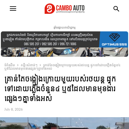
ផ្ទាំងផ្សាយពាណិជ្ជកម្ម
ទំព័រដើម
គន្លឹះសំខាន់ៗ
គ្រាន់តែចង្កៀងក្រោយមួយរបស់រថយន្ត ផ្ទុកទៅដោយភ្លើងចំនួន៤
ឬ៥ដែលមានមុខងារផ្សេងៗគ្នាទាំងអស់
គ្រាន់តែចង្កៀងក្រោយមួយរបស់រថយន្ត ផ្ទុក
ទៅដោយភ្លើងចំនួន៤ ឬ៥ដែលមានមុខងារ
ផ្សេងៗគ្នាទាំងអស់
July 8, 2026