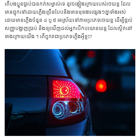
តើបងប្អូនធ្លាប់បានកត់សម្គាល់ទេ នូវចង្កៀងក្រោយរបស់រថយន្ត ដែល
មានផ្ទុកទៅដោយភ្លើងច្រើនបែបនិងមានមុខងារផ្សេងៗគ្នាទាំងអស់
ដោយមានភ្លើងចំនួន ៤ ឬ ៥ អាស្រ័យទៅតាមប្រភេទរថយន្ត ដើម្បីផ្តល់
សញ្ញាបង្ហាញប្រាប់ និងឲ្យឃើញដល់អ្នកបើកបរយានយន្ត ដែលស្ថិតនៅ
ខាងក្រោយយើង ។ តើពួកវាជាប្រភេទភ្លើងអ្វីខ្លះ?