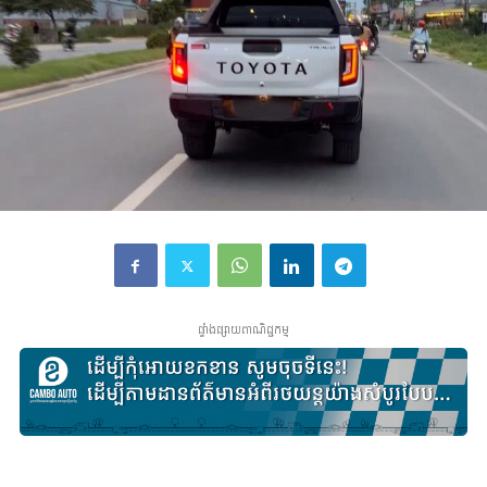
ផ្ទាំងផ្សាយពាណិជ្ជកម្ម