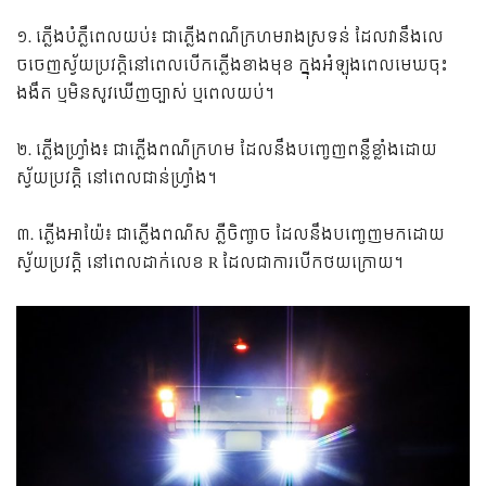
១. ភ្លើងបំភ្លឺពេលយប់៖ ជាភ្លើងពណ៌ក្រហមរាងស្រទន់ ដែលវានឹងលេ
ចចេញស្វ័យប្រវត្តិនៅពេលបើកភ្លើងខាងមុខ ក្នុងអំឡុងពេលមេឃចុះ
ងងឹត ឬមិនសូវឃើញច្បាស់ ឬពេលយប់។
២. ភ្លើងហ្វ្រាំង៖ ជាភ្លើងពណ៌ក្រហម ដែលនឹងបញ្ចេញពន្លឺខ្លាំងដោយ
ស្វ័យប្រវត្តិ នៅពេលជាន់ហ្វ្រាំង។
៣. ភ្លើងអាយ៉ែ៖ ជាភ្លើងពណ៌ស ភ្លឺចិញ្ចាច ដែលនឹងបញ្ចេញមកដោយ
ស្វ័យប្រវត្តិ នៅពេលដាក់លេខ R ដែលជាការបើកថយក្រោយ។