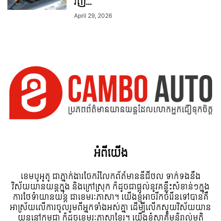
វិញ...
April 29, 2026
អំពី​យើង
ខេមបូអូតូ ជាភ្នាក់ងារចែករំលែកព័ត៍មានឌីជីថល ទាក់ទងនឹង
វិស័យយានយន្តក្នុង និងក្រៅស្រុក ក៏ដូចជាផ្តល់នូវគន្លឹះសំខាន់ៗក្នុង
ការថែទំាយានយន្ត ជាខេមរៈភាសា។ យើងខ្ញុំអាចរីកចំរើនទៅបានគឺ
អាស្រ័យលើការចូលរួមពីអ្នកទាំងអស់គ្នា ដើម្បីលើកស្ទួយវិស័យយាន
យន្តនៅកម្ពុជា ក៏ដូចខេមរៈភាសាខ្មែរ។ យើងខ្ញុំស្វាគមន៌រាល់មតិ