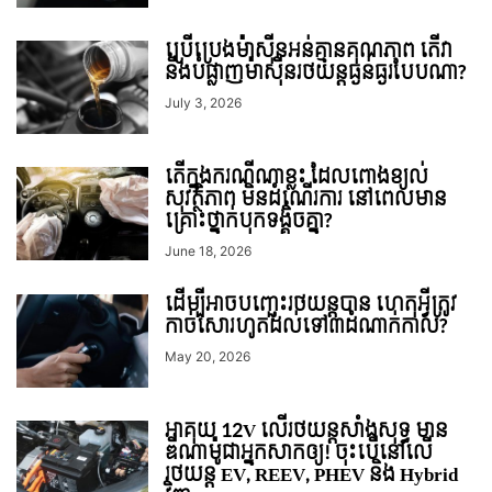
ប្រើប្រេងម៉ាស៊ីនអន់គ្មានគុណភាព តើវា
នឹងបំផ្លាញម៉ាស៊ីនរថយន្តធ្ងន់ធ្ងរបែបណា?
July 3, 2026
តើក្នុងករណីណាខ្លះ ដែលពោងខ្យល់
សុវត្ថិភាព មិនដំណើរការ នៅពេលមាន
គ្រោះថ្នាក់បុកទង្គិចគ្នា?
June 18, 2026
ដើម្បីអាចបញ្ឆេះរថយន្តបាន ហេតុអ្វីត្រូវ
កាច់សោរហូតដល់ទៅ៣ដំណាក់កាល?
May 20, 2026
អាគុយ 12V លើរថយន្តសាំងសុទ្ធ មាន
ឌីណាម៉ូជាអ្នកសាកឲ្យ! ចុះបើនៅលើ
រថយន្ត EV, REEV, PHEV និង Hybrid