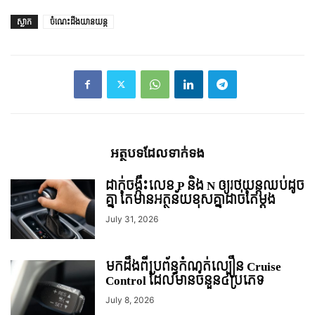
ស្លាក
ចំណេះដឹងយានយន្ត
អត្ថបទ​ដែល​ទាក់ទង
ដាក់ចង្កឹះលេខ P និង N ឲ្យរថយន្តឈប់ដូច
គ្នា តែមានអត្ថន័យខុសគ្នាដាច់តែម្តង
July 31, 2026
មកដឹងពីប្រព័ន្ធកំណត់ល្បឿន Cruise
Control ដែលមានចំនួន៤ប្រភេទ
July 8, 2026