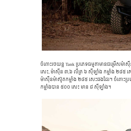
​ចំពោះ​រថយន្ត Tank ប្រភេទ​ធម្មតា​មាន​ជម្រើស​ម៉ាស
សេះ, ម៉ាស៊ីន​ ៣,៦ លីត្រ ៦ ស៊ីឡាំង​ កម្លាំង ២៨៥ សេះ
ម៉ាស៊ីន​ម៉ាស៊ូត​កម្លាំង ២៨៥ សេះ​ផង​ដែរ។ ចំពោះ​ប្រភ
កម្លាំង​បាន ៥០០ សេះ មាន ៨ ស៊ីឡាំង។