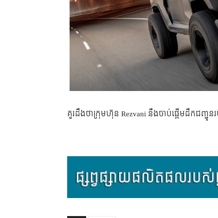
គួរ​ដឹង​ថា​ក្រុមហ៊ុន Rezvani នឹង​ចាប់​ផ្ដើម​ដឹក​ជញ្ជូ