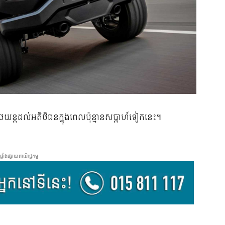
ន​រថយន្ត​ដល់​អតិថិជន​ក្នុង​ពេល​ប៉ុន្មាន​សប្ដាហ៍​ទៀត​នេះ៕​
ផ្ទាំងផ្សាយពាណិជ្ជកម្ម