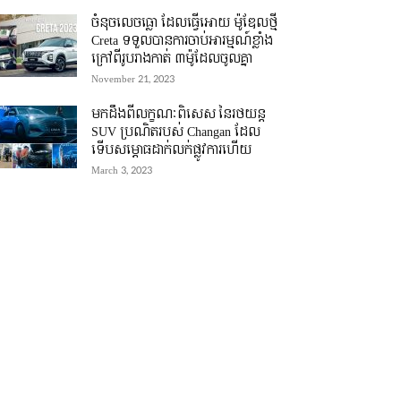
ចំនុចលេចធ្លោ ដែលធ្វើអោយ ម៉ូឌែលថ្មី
Creta ទទួលបានការចាប់អារម្មណ៍ខ្លាំង
ក្រៅពីរូបរាងកាត់ ៣ម៉ូដែលចូលគ្នា
November 21, 2023
មកដឹងពីលក្ខណៈពិសេស នៃរថយន្ត
SUV ប្រណិតរបស់ Changan ដែល
ទើបសម្ភោធដាក់លក់ផ្លូវការហើយ
March 3, 2023