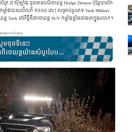
២ លីត្រ ៨ ស៊ីឡាំង​ ដូច​មាន​លើ​រថយន្ត Dodge Demon ប៉ុន្តែ​បាន​កែ​
ត​កម្លាំង​បាន​​លើស​ពី ១០០០ សេះ សម្រាប់​ប្រភេទ Tank Military
Tank ស៊េរី​ថ្មី​គឺ​ជា​រថយន្ត SUV កម្លាំង​ខ្លាំង​ជាង​គេ​ក្នុង​លោក។
ផ្ទាំងផ្សាយពាណិជ្ជកម្ម