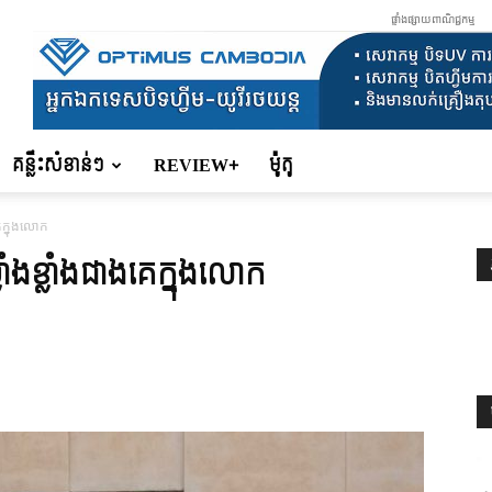
ផ្ទាំងផ្សាយពាណិជ្ជកម្ម
គន្លឹះសំខាន់ៗ
REVIEW+
ម៉ូតូ
េក្នុងលោក
ំងខ្លាំងជាងគេក្នុងលោក