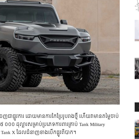
ា​ផ្លូវ​ការ​ ដោយ​មាន​ការ​កែ​ប្រែ​រូបរាង​ថ្មី ហើយ​វា​មាន​តម្លៃ​ចាប់​
 ០០០ ដុល្លារ​សម្រាប់​ប្រភេទ​ការពារ​គ្រាប់ Tank Military
 Tank X ដែល​​ជំនាញ​ខាង​បើក​ផ្លូវ​ពិបាក។