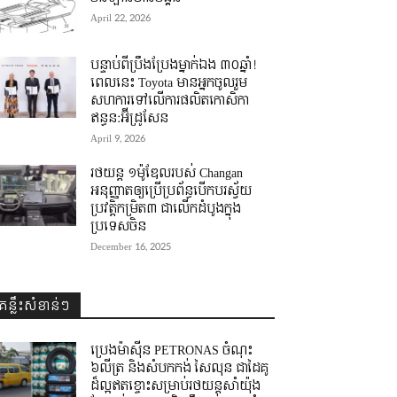
April 22, 2026
បន្ទាប់ពីប្រឹងប្រែងម្នាក់ឯង ៣០ឆ្នាំ! ​
ពេលនេះ Toyota មានអ្នកចូលរួម
សហការទៅលើការផលិតកោសិកា
ឥន្ធន:អ៊ីដ្រូសែន
April 9, 2026
រថយន្ត ១ម៉ូឌែលរបស់ Changan
អនុញ្ញាតឲ្យប្រើប្រព័ន្ធបើកបរស្វ័យ
ប្រវត្តិកម្រិត៣ ជាលើកដំបូងក្នុង
ប្រទេសចិន
December 16, 2025
គន្លឹះសំខាន់ៗ
ប្រេងម៉ាស៊ីន PETRONAS ចំណុះ
៦លីត្រ និងសំបកកង់ សៃលុន ជាដៃគូ
ដ៏ល្អឥតខ្ចោះសម្រាប់រថយន្តសាំយ៉ុង