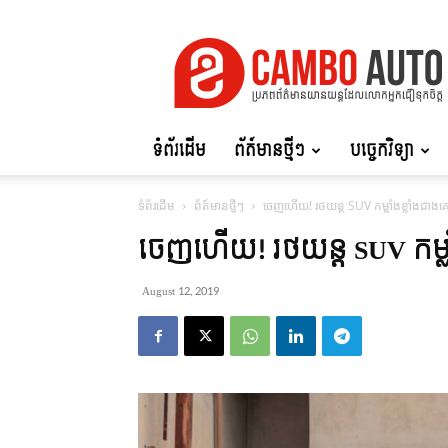
Cambo
Auto
ទំព័រដើម
ព័ត៍មានថ្មីៗ
បច្ចេកវិទ្យា
ទំព័រដើម
ព័ត៍មានថ្មីៗ
ចេញហើយ! រថយន្ត​ SUV កម្លាំងខ្លាំងជាងគ
ចេញហើយ! រថយន្ត​ SUV កម្លា
August 12, 2019