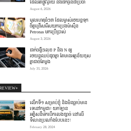
ដែលរត់ផ្លូវឆ្ងាយ និងដឹកធ្ងន់ជាប្រចាំ
August 6, 2026
មូលហេតុធំៗ៣ ដែលម្ចាស់រថយន្តទុក
ចិត្តជ្រើសរើសយកប្រេងម៉ាស៊ីន
Petronas មកប្រើប្រាស់
August 3, 2026
ដាក់ចង្កឹះលេខ P និង N ឲ្យ
រថយន្តឈប់ដូចគ្នា តែមានអត្ថន័យខុស
គ្នាដាច់តែម្តង
July 31, 2026
REVIEW+
លើកទី១ សម្រាប់ខ្ញុំ និងមិនធ្លាប់មាន
ទេនៅកម្ពុជា! យកឡាន
អគ្គិសនីមកបើកលេងខ្សាច់ នៅលើ
ទីលានប្រណាំងបែបនេះ!
February 28, 2024