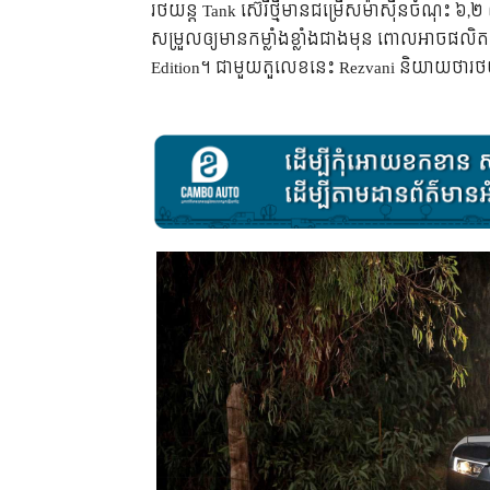
រថយន្ត​ Tank ស៊េរី​ថ្មី​មាន​ជម្រើស​ម៉ាស៊ីន​ចំណុះ ៦,
សម្រួល​ឲ្យ​មាន​កម្លាំង​ខ្លាំង​ជាង​មុន ពោល​អាច​ផលិ
Edition។ ជា​មួយ​តួ​លេខ​នេះ Rezvani និយាយ​ថា​រថយន្ត 