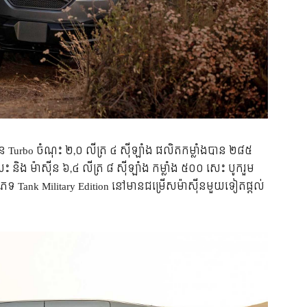
៊ីន​ Turbo ចំណុះ ២,០ លីត្រ ៤ ស៊ីឡាំង ផលិត​កម្លាំង​បាន​ ២៨៥
 និង​ ម៉ាស៊ីន​ ៦,៤ លីត្រ ៨ ស៊ីឡាំង​ កម្លាំង ៥០០ សេះ បូក​រួម​
េទ​ Tank Military Edition នៅ​មាន​​ជម្រើស​ម៉ាស៊ីន​មួយ​ទៀត​ផ្ដល់​