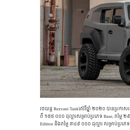
រថយន្ត​ Rezvani Tankស៊េរី​ឆ្នាំ ២០២០ បាន​ប្រកាស​ចេញ​ជ
ពី ១៥៥ ០០០ ដុល្លារ​សម្រាប់​ប្រភេទ Base, តម្លៃ ២៩៥
Edition និង​តម្លៃ ៣៤៩ ០០០ ដុល្លារ សម្រាប់​ប្រភេទ​