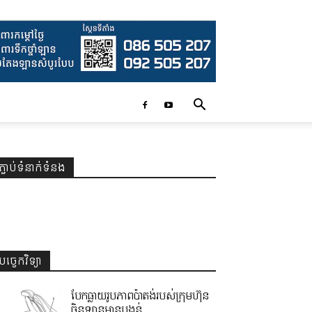
ភ្ជាប់ទំនាក់ទំនង
បច្ចេកវិទ្យា
បែកធ្លាយរូបភាពប៉ាតង់របស់ក្រុមហ៊ុន
ចិនឡានមានបង្គន់