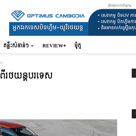
ផ្ទាំងផ្សាយពាណិជ្ជកម្ម
គន្លឹះសំខាន់ៗ
REVIEW+
ម៉ូតូ
ទេស
្តពីរថយន្តបរទេស