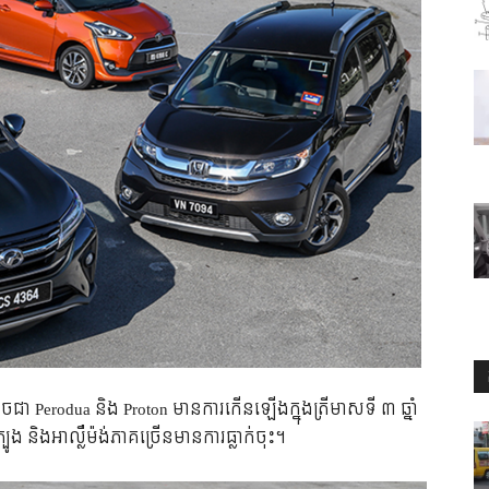
ដូច​ជា​ Perodua និង Proton មាន​ការ​កើន​ឡើង​ក្នុង​ត្រីមាស​ទី ៣ ឆ្នាំ
និង​អាល្លឺម៉ង់​ភាគ​ច្រើន​មាន​ការ​ធ្លាក់​ចុះ។