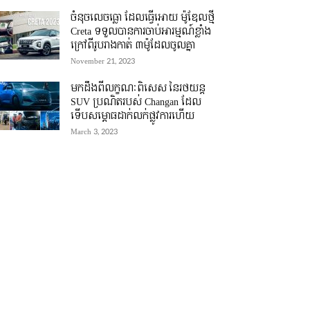
ចំនុចលេចធ្លោ ដែលធ្វើអោយ ម៉ូឌែលថ្មី
Creta ទទួលបានការចាប់អារម្មណ៍ខ្លាំង
ក្រៅពីរូបរាងកាត់ ៣ម៉ូដែលចូលគ្នា
November 21, 2023
មកដឹងពីលក្ខណៈពិសេស នៃរថយន្ត
SUV ប្រណិតរបស់ Changan ដែល
ទើបសម្ភោធដាក់លក់ផ្លូវការហើយ
March 3, 2023