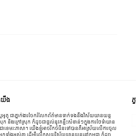
ី​យើង
ភ
ូអូតូ ជាភ្នាក់ងារចែករំលែកព័ត៍មានទាក់ទងនឹងវិស័យយានយន្ត
ស្រុក និងក្រៅស្រុក ក៏ដូចជាផ្តល់នូវគន្លឹះសំខាន់ៗក្នុងការថែទំាយាន
 ជាខេមរៈភាសា។ យើងខ្ញុំអាចរីកចំរើនទៅបានគឺអាស្រ័យលើការចូល
ីអ្នកទាំងអស់គ្នា ដើម្បីលើកស្ទួយវិស័យយានយន្តនៅកម្ពុជា ក៏ដូច