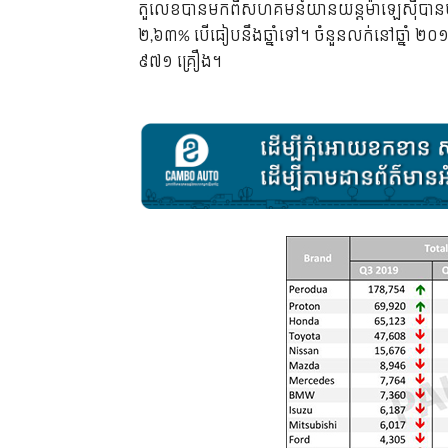
តួ​លេខ​បាន​មក​ពី​សហគមន៍​យានយន្ត​ម៉ាឡេស៊ី​បាន​បង្
២,៦៣% បើ​ធៀប​នឹង​ឆ្នាំ​ទៅ។ ចំនួន​លក់​នៅ​ឆ្នា
៩៧១ គ្រឿង។