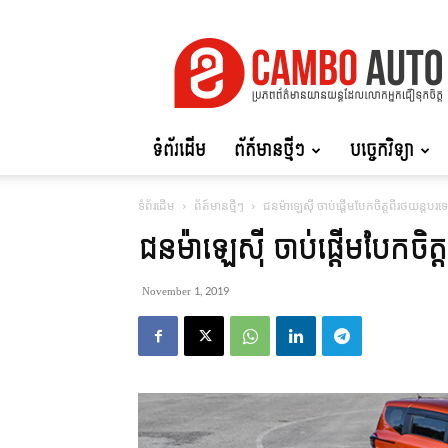
Cambo
Auto
ទំព័រដើម
ព័ត៍មានថ្មីៗ
បច្ចេកវិទ្យា
ទំព័រដើម
ព័ត៍មានថ្មីៗ
ជនម៉ាឡេស៊ី ចាប់ផ្ដើមបែកចិត្តពីរថយន្តបរ
ជនម៉ាឡេស៊ី ចាប់ផ្ដើមបែកចិត
November 1, 2019