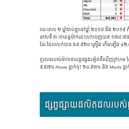
រយៈពេល ២ ឆ្នាំ​ជាប់​គ្នា​នៅ​ឆ្នាំ ២០១៨ និង ២០១៩ តំ
មាស​ទី ៣ រថយន្ត​ម៉ាក​នេះ​លក់​ចេញ​បាន​ ១៧៨ ៧៥៤ គ
ដែរ ដែល​លក់​បាន​ ៦៩ ៩២០ គ្រឿង កើន​ឡើង ៤
តួ​លេខ​របស់​ម៉ាក​រថយន្ត​ផ្សេង​ទៀត​គឺ​ឃើញ​ក្រហម​ ដែ
៩,៥៧% Nissan ធ្លាក់​ចុះ ២៤,៩៣% និង Mazda ធ្លា