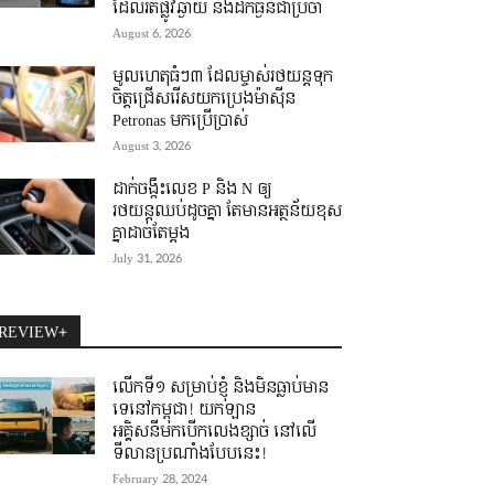
ដែលរត់ផ្លូវឆ្ងាយ និងដឹកធ្ងន់ជាប្រចាំ
August 6, 2026
មូលហេតុធំៗ៣ ដែលម្ចាស់រថយន្តទុក
ចិត្តជ្រើសរើសយកប្រេងម៉ាស៊ីន
Petronas មកប្រើប្រាស់
August 3, 2026
ដាក់ចង្កឹះលេខ P និង N ឲ្យ
រថយន្តឈប់ដូចគ្នា តែមានអត្ថន័យខុស
គ្នាដាច់តែម្តង
July 31, 2026
REVIEW+
លើកទី១ សម្រាប់ខ្ញុំ និងមិនធ្លាប់មាន
ទេនៅកម្ពុជា! យកឡាន
អគ្គិសនីមកបើកលេងខ្សាច់ នៅលើ
ទីលានប្រណាំងបែបនេះ!
February 28, 2024