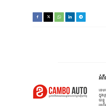
អំព
ខេមប
ក្នុង
យន្ត
រួមព