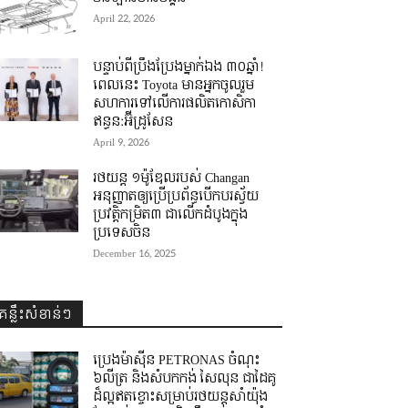
April 22, 2026
បន្ទាប់ពីប្រឹងប្រែងម្នាក់ឯង ៣០ឆ្នាំ! ​
ពេលនេះ Toyota មានអ្នកចូលរួម
សហការទៅលើការផលិតកោសិកា
ឥន្ធន:អ៊ីដ្រូសែន
April 9, 2026
រថយន្ត ១ម៉ូឌែលរបស់ Changan
អនុញ្ញាតឲ្យប្រើប្រព័ន្ធបើកបរស្វ័យ
ប្រវត្តិកម្រិត៣ ជាលើកដំបូងក្នុង
ប្រទេសចិន
December 16, 2025
គន្លឹះសំខាន់ៗ
ប្រេងម៉ាស៊ីន PETRONAS ចំណុះ
៦លីត្រ និងសំបកកង់ សៃលុន ជាដៃគូ
ដ៏ល្អឥតខ្ចោះសម្រាប់រថយន្តសាំយ៉ុង