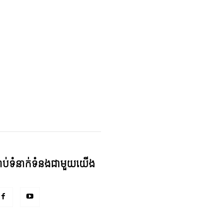
្ជាប់ទំនាក់ទំនងជាមួយយើង