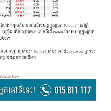
ណែង​កំពូល​គឺ​បាន​ទៅ​លើ​រថយន្ត​ក្នុង​ស្រុក​ Perodua។ នៅ​ត្រី
្រឿង កើន​ ៦,២៧%។ លេខ​ពីរ​គឺ Proton ម៉ាក​រថយន្ត​ក្នុង​ស្រុក​
២,០២%។
ល​ជា​សញ្ញា​ធ្លាក់​ចុះ។ Honda ធ្លាក់​ចុះ ១៨,៥១% Toyota ធ្លាក់​ចុះ
ក់​ចុះ ១៩,០១% ជា​ដើម៕​
ផ្ទាំងផ្សាយពាណិជ្ជកម្ម