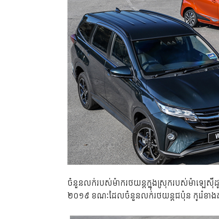
ចំនួន​លក់​របស់​​ម៉ាក​រថយន្ត​ក្នុង​ស្រុក​របស់​ម៉ាឡេស៊ី​
២០១៩ ខណៈ​ដែល​ចំនួន​លក់​រថយន្ត​ជប៉ុន កូរ៉េ​ខាង​ត្បូង 