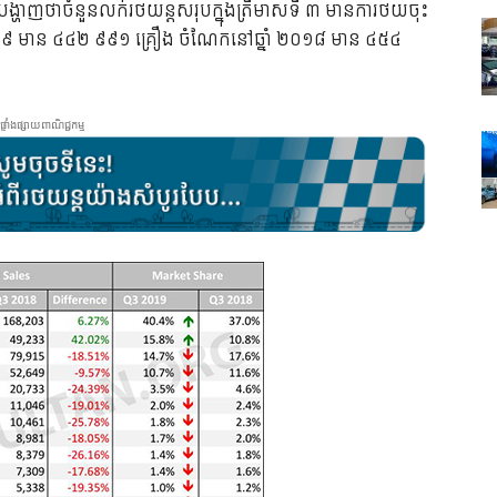
ហាញ​ថា​ចំនួន​លក់​រថយន្ត​សរុប​ក្នុង​ត្រីមាស​ទី ៣ មាន​ការ​ថយ​ចុះ
ំ ២០១៩ មាន ៤៤២ ៩៩១ គ្រឿង ចំណែក​នៅ​ឆ្នាំ ២០១៨ មាន ៤៥៤
ផ្ទាំងផ្សាយពាណិជ្ជកម្ម