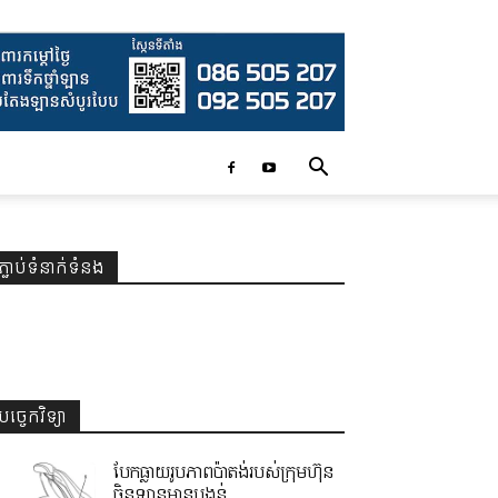
ភ្ជាប់ទំនាក់ទំនង
បច្ចេកវិទ្យា
បែកធ្លាយរូបភាពប៉ាតង់របស់ក្រុមហ៊ុន
ចិនឡានមានបង្គន់