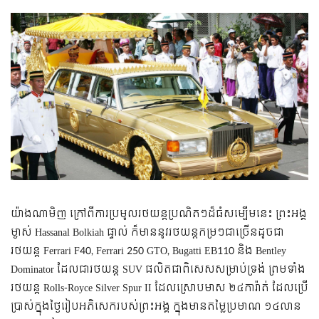
យ៉ាងណាមិញ ក្រៅពីការប្រមូលរថយន្តប្រណិតៗដ៏ធំសម្បើមនេះ ព្រះអង្គ
ម្ចាស់ Hassanal Bolkiah ផ្ទាល់ ក៏មាននូវរថយន្តកម្រៗជាច្រើនដូចជា
រថយន្ត Ferrari F40, Ferrari 250 GTO, Bugatti EB110 និង Bentley
Dominator ដែលជារថយន្ត SUV ផលិតជាពិសេសសម្រាប់ទ្រង់ ព្រមទាំង
រថយន្ត Rolls-Royce Silver Spur II ដែលស្រោបមាស ២៤ការ៉ាត់ ដែលប្រើ
ប្រាស់ក្នុងថ្ងៃរៀបអភិសេករបស់ព្រះអង្គ ក្នុងមានតម្លៃប្រមាណ ១៤លាន