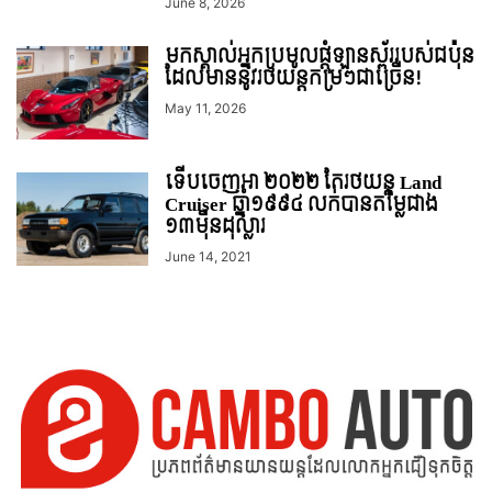
June 8, 2026
មកស្គាល់អ្នកប្រមូលផ្តុំឡានស្ព័ររបស់ជប៉ុន
ដែលមាននូវរថយន្តកម្រៗជាច្រើន!
May 11, 2026
ទើបចេញអា ២០២២ តែរថយន្ត Land
Cruiser ឆ្នាំ១៩៩៤ លក់បានតម្លៃជាង
១៣ម៉ឺនដុល្លារ
June 14, 2021