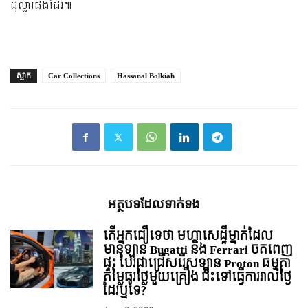
ដុល្លារផងដែរ៕
ស្លាក
Car Collections
Hassanal Bolkiah
អត្ថបទ​ដែល​ទាក់ទង
តើអ្នកជឿទេថា មហាសេដ្ឋីម្នាក់ដែល
មានឡាន Bugatti និង Ferrari ចតពេញ
ផ្ទះ បែរជាជ្រើសរើសឡាន Proton ធម្មតា
តម្លៃធូរថ្លៃមួយគ្រឿង ជិះទៅធ្វើការរាល់ថ្ងៃ
ដែរឬទេ?