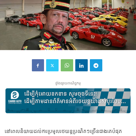
ផ្ទាំងផ្សាយពាណិជ្ជកម្ម
នៅពេលនិយាយដល់ការប្រមូលរថយន្តប្រណិតៗច្រើនជាងគេបំផុត