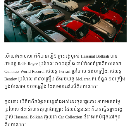
បើយោងតាមសារព័ត៌មានល្បីៗ ព្រះអង្គម្ចាស់ Hassanal Bolkiah មាន
រថយន្ត Rolls-Royce ប្រហែល ៦០០គ្រឿង ជាប់កំណត់ត្រាពិភពលោក
Guinness World Record, រថយន្ត Ferrari ប្រហែល ៤៥០គ្រឿង, រថយន្ត
Bentley ប្រហែល ៣៨០គ្រឿង និងរថយន្ត McLaren F1 ចំនួន ១០គ្រឿង
ក្នុងចំណោម ១០៦គ្រឿង ដែលមាននៅលើពិភពលោក។
ក្នុងនោះ បើគិតពីតម្លៃរថយន្តទាំងអស់នេះចូលគ្នានោះ អាចមានតម្លៃ
ប្រហែល ៥ពាន់លានដុល្លារឯណ្ណោះ ដែលចំនួននេះ គឺបានធ្វើឲព្រះអង្គ
ម្ចាស់ Hassanal Bolkiah ក្លាយជា Car Collection ធំជាងគេបំផុតនៅក្នុង
ពិភពលោក។