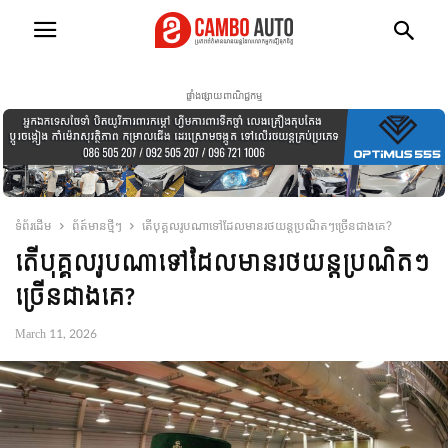
ផ្ទាំងផ្សាយពាណិជ្ជកម្ម
ទំព័រដើម
ព័ត៍មានថ្មីៗ
តើបុគ្គលរូបណាទៅដែលមានរថយន្តប្រណិតៗច្រើនជាងគេ?
តើបុគ្គលរូបណាទៅដែលមានរថយន្តប្រណិតៗ
ច្រើនជាងគេ?
March 11, 2026