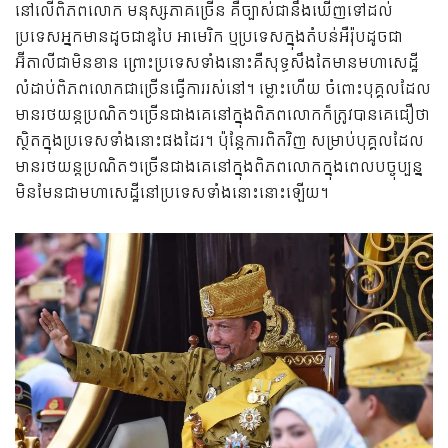
នៅលើពិភពលោក មនុស្សភាគច្រើន គឺច្បាស់ជានឹងឃើញទៅដល់
ប្រទេសអ្នកមានដូចជាឌូបៃ អាមេរិក ឬប្រទេសក្នុងតំបន់អឺរ៉ុបដូចជា
អ៊ីតាលីជាមិនខាន ព្រោះប្រទេសទាំងនោះគឺសុទ្ធសឹងតែមានមហាសេដ្ឋី
លំដាប់ពិភពលោកជាច្រើនធ្វើការរស់នៅ។ ម្លោះហើយ ចំពោះបុគ្គលដែល
មានរថយន្តប្រណិតៗច្រើនជាងគេនៅក្នុងពិភពលោកក៏ត្រូវបានគេជឿថា
ស្ថិតក្នុងប្រទេសទាំងនោះផងដែរ។ ប៉ុន្តែការពិតវិញ សម្រាប់បុគ្គលដែល
មានរថយន្តប្រណិតៗច្រើនជាងគេនៅក្នុងពិភពលោកក្នុងពេលបច្ចុប្បន្ន
មិនមែនជាមហាសេដ្ឋីនៅប្រទេសទាំងនោះនោះឡើយ។