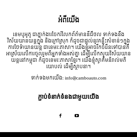
អំពី​យើង
ខេមបូអូតូ ជាភ្នាក់ងារចែករំលែកព័ត៍មានឌីជីថល ទាក់ទងនឹង
វិស័យយានយន្តក្នុង និងក្រៅស្រុក ក៏ដូចជាផ្តល់នូវគន្លឹះសំខាន់ៗក្នុង
ការថែទំាយានយន្ត ជាខេមរៈភាសា។ យើងខ្ញុំអាចរីកចំរើនទៅបានគឺ
អាស្រ័យលើការចូលរួមពីអ្នកទាំងអស់គ្នា ដើម្បីលើកស្ទួយវិស័យយាន
យន្តនៅកម្ពុជា ក៏ដូចខេមរៈភាសាខ្មែរ។ យើងខ្ញុំស្វាគមន៌រាល់មតិ
យោបល់ ដើម្បីស្ថាបនា។
ទាក់ទង​មក​យើង:
info@camboauto.com
ភ្ជាប់ទំនាក់ទំនងជាមួយយើង