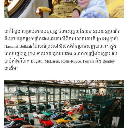
ជាក់ស្តែង សម្រាប់ពេលបច្ចុប្បន្ន ចំពោះបុគ្គលដែលមានរថយន្តប្រណិត
និងរថយន្តកម្រៗច្រើនជាងគេនៅលើពិភពលោកនោះគឺ ព្រះអង្គម្ចាស់
Hassanal Bolkiah ដែលជាព្រះចៅស៊ុលតង់នៃប្រទេសព្រុយណេ។ ក្នុង
ពេលបច្ចុប្បន្ន ទ្រង់ មានរថយន្តសរុបជាង ៧,០០០គ្រឿងឯណ្ណោះ រាប់
ចាប់តាំងពីម៉ាក Bugatti, McLaren, Rolls-Royce, Ferrari និង Bentley
ជាដើម។