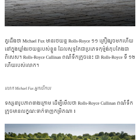
គួរ​ដឹង​ថា​ Michael Fux មាន​រថយន្ត​ Rolls-Royce ១១ គ្រឿង​រួច​មក​ហើយ​
នៅ​ក្នុង​ឃ្លាំង​រថយន្ត​របស់​ខ្លួន​ ដែល​សុទ្ធ​តែ​ជា​ប្រភេទ​កុម្ម៉ង់​តុបតែង​ជា​
ពិសេស។ Rolls-Royce Cullinan ពណ៌​ទឹក​ក្រូច​នេះ ជា Rolls-Royce ទី ១២
ហើយ​របស់​លោក។
លោក Michael Fux អ្នកបើកបរ
​​​​​ទស្សនា​​រូបភាព​ខាង​ក្រោម ដើម្បី​មើល​ថា​ Rolls-Royce Cullinan ពណ៌​ទឹក​
ក្រូច​មាន​​លក្ខណៈ​ទាក់ទាញ​កម្រិត​ណា ៖