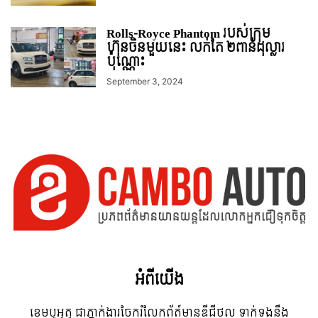
Rolls-Royce Phantom របស់ក្រុម
ហ៊ុនចិនមួយនេះ លក់តែ ២ពាន់ដុល្លារ
ប៉ុណ្ណោះ
September 3, 2024
អំពី​យើង
ខេមបូអូតូ ជាភ្នាក់ងារចែករំលែកព័ត៍មានឌីជីថល ទាក់ទងនឹង