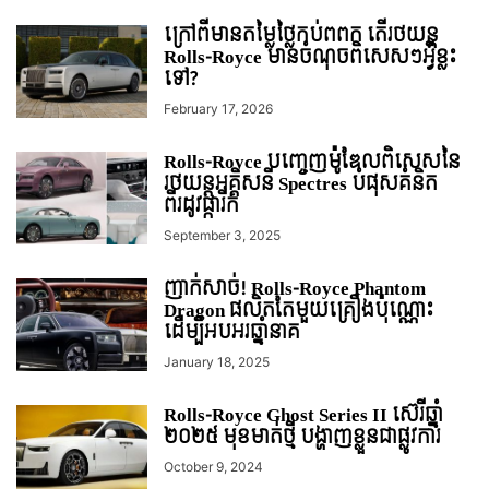
ក្រៅពីមានតម្លៃថ្លៃកប់ពពក តើរថយន្ត
Rolls-Royce មានចំណុចពិសេសៗអ្វីខ្លះ
ទៅ?
February 17, 2026
Rolls-Royce បញ្ចេញម៉ូឌែលពិសេសនៃ
រថយន្តអគ្គិសនី Spectres បំផុសគំនិត
ពីរដូវផ្ការីក
September 3, 2025
ញាក់សាច់! Rolls-Royce Phantom
Dragon ផលិតតែមួយគ្រឿងប៉ុណ្ណោះ
ដើម្បីអបអរឆ្នាំនាគ
January 18, 2025
Rolls-Royce Ghost Series II ស៊េរីឆ្នាំ
២០២៥ មុខមាត់ថ្មី បង្ហាញខ្លួនជាផ្លូវការ
October 9, 2024