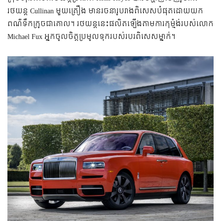
រថយន្ត​ Cullinan មួយ​គ្រឿង មាន​រចនា​រូបរាង​ពិសេស​បំផុត​ដោយ​យក​
ពណ៌​ទឹក​ក្រូច​ជា​គោល។ រថយន្ត​នេះ​ផលិត​ឡើង​តាម​ការ​កុម្ម៉ង់​របស់​លោក
Michael Fux ​អ្នក​ចូល​ចិត្ត​ប្រមូល​ទុក​របស់របរ​ពិសេស​ម្នាក់។