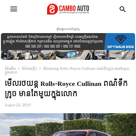
ផ្ទាំងផ្សាយពាណិជ្ជកម្ម
ទំព័រដើម
ព័ត៍មានថ្មីៗ
មើលរថយន្ត Rolls-Royce Cullinan ពណ៌ទឹកក្រូច មានតែមួយ
ក្នុងលោក
មើលរថយន្ត Rolls-Royce Cullinan ពណ៌ទឹក
ក្រូច មានតែមួយក្នុងលោក
August 22, 2019