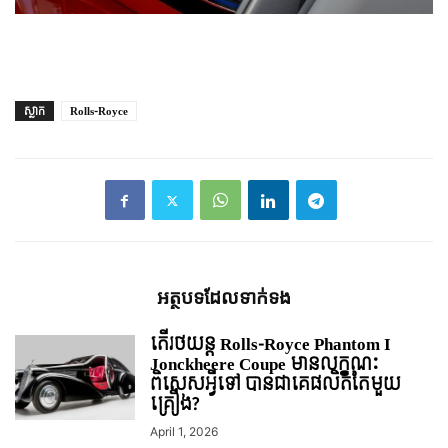
ស្លាក
Rolls-Royce
អត្ថបទ​ដែល​ទាក់ទង
តើរថយន្ត Rolls-Royce Phantom I
Jonckheere Coupe មានលក្ខណៈ
ពិសេសអ្វីទៅ បានជាគេផលិតតែមួយ
គ្រឿង?
April 1, 2026