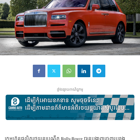
ផ្ទាំងផ្សាយពាណិជ្ជកម្ម
ក្រុមហ៊ុន​​ផលិត​រថយន្ត​ប្រណីត Rolls-Royce បាន​បង្ហាញ​ចេញ​រូបរាង​